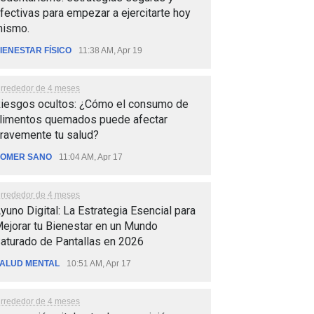
fectivas para empezar a ejercitarte hoy
ismo.
IENESTAR FÍSICO
11:38 AM, Apr 19
lrrededor de 4 meses
iesgos ocultos: ¿Cómo el consumo de
limentos quemados puede afectar
ravemente tu salud?
OMER SANO
11:04 AM, Apr 17
lrrededor de 4 meses
yuno Digital: La Estrategia Esencial para
ejorar tu Bienestar en un Mundo
aturado de Pantallas en 2026
ALUD MENTAL
10:51 AM, Apr 17
lrrededor de 4 meses