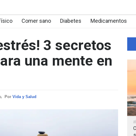
físico
Comer sano
Diabetes
Medicamentos
 estrés! 3 secretos
ara una mente en
Por
Vida y Salud
a
C
s