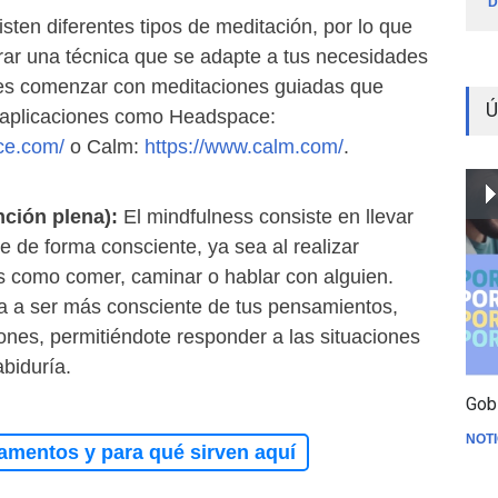
D
en diferentes tipos de meditación, por lo que
rar una técnica que se adapte a tus necesidades
des comenzar con meditaciones guiadas que
Ú
 aplicaciones como Headspace:
ce.com/
o Calm:
https://www.calm.com/
.
nción plena):
El mindfulness consiste en llevar
te de forma consciente, ya sea al realizar
as como comer, caminar o hablar con alguien.
da a ser más consciente de tus pensamientos,
nes, permitiéndote responder a las situaciones
biduría.
Gob
NOTI
amentos y para qué sirven aquí