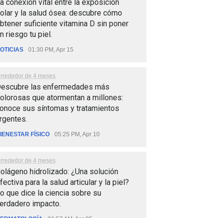
a conexión vital entre la exposición
olar y la salud ósea: descubre cómo
btener suficiente vitamina D sin poner
n riesgo tu piel.
OTICIAS
01:30 PM, Apr 15
lrrededor de 4 meses
escubre las enfermedades más
olorosas que atormentan a millones:
onoce sus síntomas y tratamientos
rgentes.
IENESTAR FÍSICO
05:25 PM, Apr 10
lrrededor de 4 meses
olágeno hidrolizado: ¿Una solución
fectiva para la salud articular y la piel?
o que dice la ciencia sobre su
erdadero impacto.