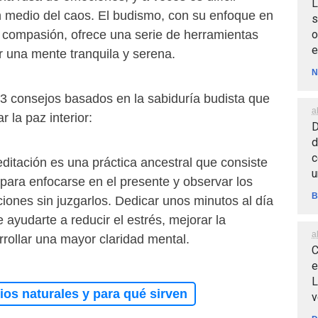
L
n medio del caos. El budismo, con su enfoque en
s
o
a compasión, ofrece una serie de herramientas
e
ar una mente tranquila y serena.
N
3 consejos basados en la sabiduría budista que
a
 la paz interior:
D
d
c
itación es una práctica ancestral que consiste
u
para enfocarse en el presente y observar los
B
ones sin juzgarlos. Dedicar unos minutos al día
 ayudarte a reducir el estrés, mejorar la
a
rollar una mayor claridad mental.
C
e
L
os naturales y para qué sirven
v