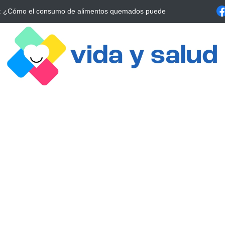
a Estrategia Esencial para Mejorar tu Bienestar
La conexión vital ent
alrrededor de 4 meses