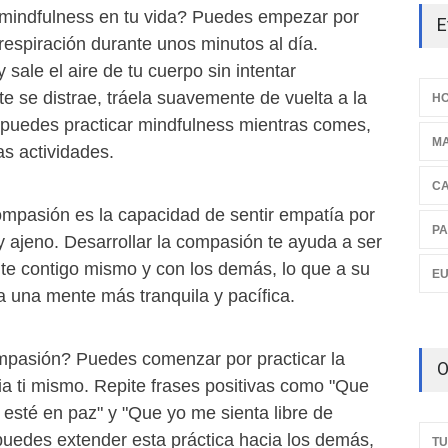
mindfulness en tu vida? Puedes empezar por
E
 respiración durante unos minutos al día.
sale el aire de tu cuerpo sin intentar
nte se distrae, tráela suavemente de vuelta a la
HO
 puedes practicar mindfulness mientras comes,
M
as actividades.
C
mpasión es la capacidad de sentir empatía por
PA
 y ajeno. Desarrollar la compasión te ayuda a ser
te contigo mismo y con los demás, lo que a su
E
a una mente más tranquila y pacífica.
mpasión? Puedes comenzar por practicar la
O
 ti mismo. Repite frases positivas como "Que
o esté en paz" y "Que yo me sienta libre de
puedes extender esta práctica hacia los demás,
TU