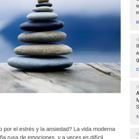
e
m
B
a
R
a
g
C
a
A
M
S
S
 por el estrés y la ansiedad? La vida moderna
a
a rusa de emociones, y a veces es difícil