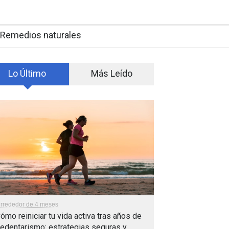
Remedios naturales
Lo Último
Más Leído
lrrededor de 4 meses
ómo reiniciar tu vida activa tras años de
edentarismo: estrategias seguras y