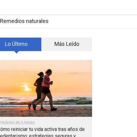
Remedios naturales
Lo Último
Más Leído
lrrededor de 4 meses
ómo reiniciar tu vida activa tras años de
edentarismo: estrategias seguras y