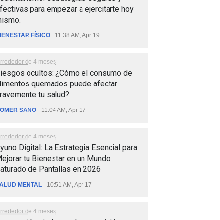
fectivas para empezar a ejercitarte hoy
ismo.
IENESTAR FÍSICO
11:38 AM, Apr 19
lrrededor de 4 meses
iesgos ocultos: ¿Cómo el consumo de
limentos quemados puede afectar
ravemente tu salud?
OMER SANO
11:04 AM, Apr 17
lrrededor de 4 meses
yuno Digital: La Estrategia Esencial para
ejorar tu Bienestar en un Mundo
aturado de Pantallas en 2026
ALUD MENTAL
10:51 AM, Apr 17
lrrededor de 4 meses