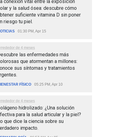
a conexión vital entre la exposición
olar y la salud ósea: descubre cómo
btener suficiente vitamina D sin poner
n riesgo tu piel.
OTICIAS
01:30 PM, Apr 15
lrrededor de 4 meses
escubre las enfermedades más
olorosas que atormentan a millones:
onoce sus síntomas y tratamientos
rgentes.
IENESTAR FÍSICO
05:25 PM, Apr 10
lrrededor de 4 meses
olágeno hidrolizado: ¿Una solución
fectiva para la salud articular y la piel?
o que dice la ciencia sobre su
erdadero impacto.