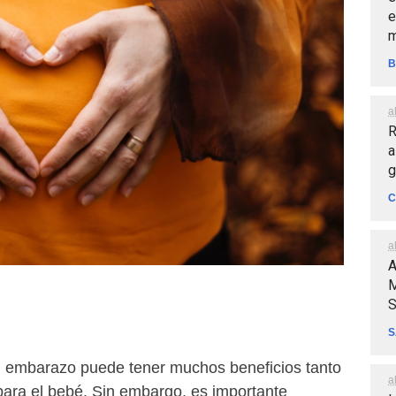
e
m
B
a
R
a
g
C
a
A
M
S
S
 el embarazo puede tener muchos beneficios tanto
a
ara el bebé. Sin embargo, es importante