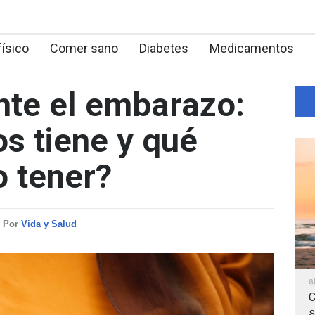
físico
Comer sano
Diabetes
Medicamentos
ante el embarazo:
os tiene y qué
 tener?
Por
Vida y Salud
a
C
s