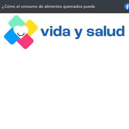
a Estrategia Esencial para Mejorar tu Bienestar
La conexión vital ent
alrrededor de 4 meses