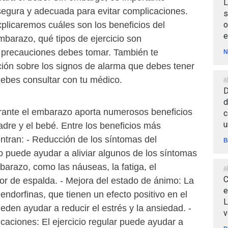
L
 segura y adecuada para evitar complicaciones.
s
o
explicaremos cuáles son los beneficios del
e
embarazo, qué tipos de ejercicio son
precauciones debes tomar. También te
N
ión sobre los signos de alarma que debes tener
ebes consultar con tu médico.
a
D
d
durante el embarazo aporta numerosos beneficios
c
u
adre y el bebé. Entre los beneficios más
ntran: - Reducción de los síntomas del
B
o puede ayudar a aliviar algunos de los síntomas
razo, como las náuseas, la fatiga, el
a
C
lor de espalda. - Mejora del estado de ánimo: La
e
a endorfinas, que tienen un efecto positivo en el
L
den ayudar a reducir el estrés y la ansiedad. -
v
caciones: El ejercicio regular puede ayudar a