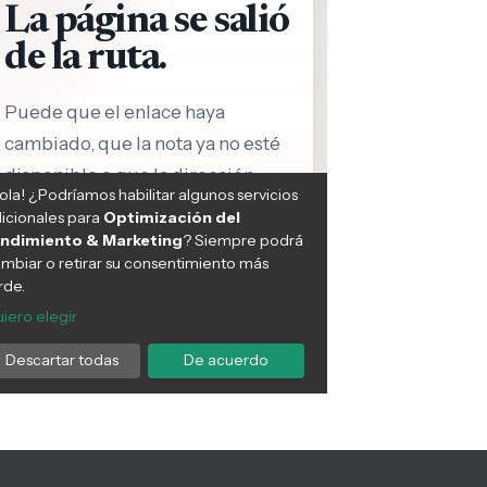
tornos de la tiroides en el
Signos de alarma durante el
arazo: ¿Qué tan comunes
embarazo: ¿cuándo debes
?
consultar a tu médico?
ERNIDAD
10:52 PM, May 26
MATERNIDAD
07:06 PM, May 12