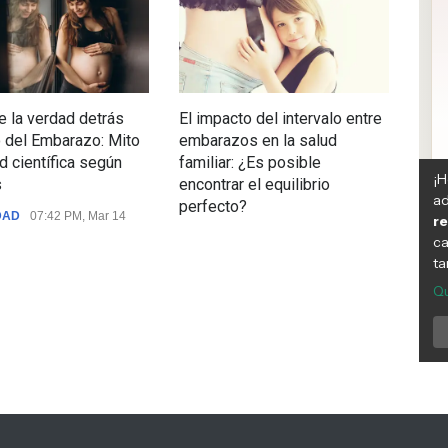
 la verdad detrás
El impacto del intervalo entre
Tras
lo del Embarazo: Mito
embarazos en la salud
emb
d científica según
familiar: ¿Es posible
son
s
encontrar el equilibrio
MAT
perfecto?
DAD
07:42 PM, Mar 14
MATERNIDAD
08:23 AM, Nov 08