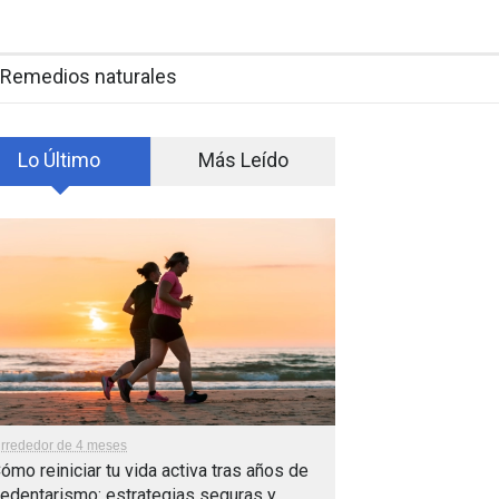
Remedios naturales
Lo Último
Más Leído
lrrededor de 4 meses
ómo reiniciar tu vida activa tras años de
edentarismo: estrategias seguras y