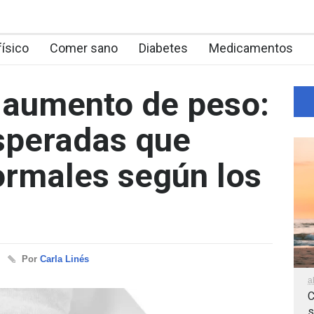
físico
Comer sano
Diabetes
Medicamentos
 aumento de peso:
speradas que
ormales según los
Por
Carla Linés
a
C
s