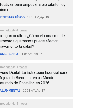
fectivas para empezar a ejercitarte hoy
ismo.
IENESTAR FÍSICO
11:38 AM, Apr 19
lrrededor de 4 meses
iesgos ocultos: ¿Cómo el consumo de
limentos quemados puede afectar
ravemente tu salud?
OMER SANO
11:04 AM, Apr 17
lrrededor de 4 meses
yuno Digital: La Estrategia Esencial para
ejorar tu Bienestar en un Mundo
aturado de Pantallas en 2026
ALUD MENTAL
10:51 AM, Apr 17
lrrededor de 4 meses