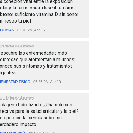
a conexión vital entre la exposición
olar y la salud ósea: descubre cómo
btener suficiente vitamina D sin poner
n riesgo tu piel.
OTICIAS
01:30 PM, Apr 15
lrrededor de 4 meses
escubre las enfermedades más
olorosas que atormentan a millones:
onoce sus síntomas y tratamientos
rgentes.
IENESTAR FÍSICO
05:25 PM, Apr 10
lrrededor de 4 meses
olágeno hidrolizado: ¿Una solución
fectiva para la salud articular y la piel?
o que dice la ciencia sobre su
erdadero impacto.