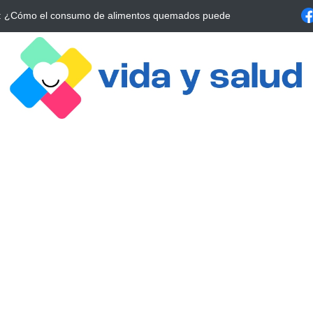
a Estrategia Esencial para Mejorar tu Bienestar
La conexión vital ent
alrrededor de 4 meses