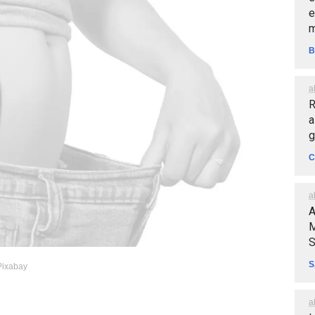
e
m
B
a
R
a
g
C
a
A
M
S
S
Pixabay
a