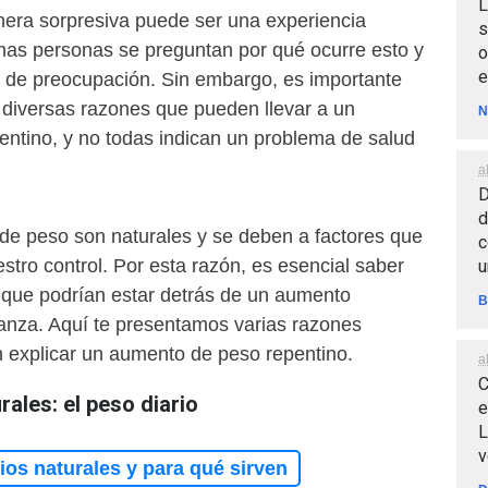
L
era sorpresiva puede ser una experiencia
s
as personas se preguntan por qué ocurre esto y
o
e
o de preocupación. Sin embargo, es importante
 diversas razones que pueden llevar a un
N
ntino, y no todas indican un problema de salud
a
D
d
 de peso son naturales y se deben a factores que
c
stro control. Por esta razón, es esencial saber
u
s que podrían estar detrás de un aumento
B
lanza. Aquí te presentamos varias razones
explicar un aumento de peso repentino.
a
C
rales: el peso diario
e
L
v
os naturales y para qué sirven