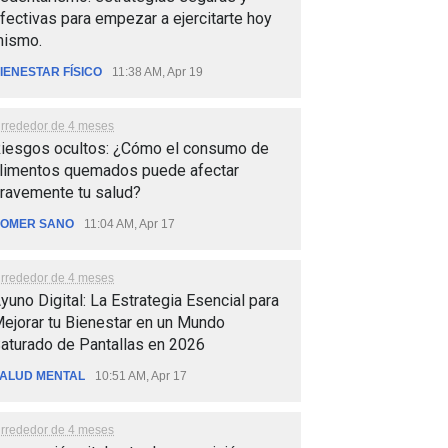
fectivas para empezar a ejercitarte hoy
ismo.
IENESTAR FÍSICO
11:38 AM, Apr 19
lrrededor de 4 meses
iesgos ocultos: ¿Cómo el consumo de
limentos quemados puede afectar
ravemente tu salud?
OMER SANO
11:04 AM, Apr 17
lrrededor de 4 meses
yuno Digital: La Estrategia Esencial para
ejorar tu Bienestar en un Mundo
aturado de Pantallas en 2026
ALUD MENTAL
10:51 AM, Apr 17
lrrededor de 4 meses