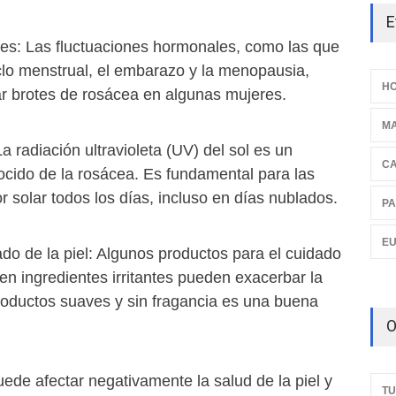
E
s: Las fluctuaciones hormonales, como las que
clo menstrual, el embarazo y la menopausia,
HO
 brotes de rosácea en algunas mujeres.
M
La radiación ultravioleta (UV) del sol es un
C
ido de la rosácea. Es fundamental para las
r solar todos los días, incluso en días nublados.
PA
E
do de la piel: Algunos productos para el cuidado
nen ingredientes irritantes pueden exacerbar la
roductos suaves y sin fragancia es una buena
O
puede afectar negativamente la salud de la piel y
TU