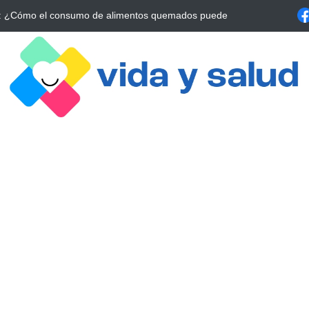
a Estrategia Esencial para Mejorar tu Bienestar
La conexión vital ent