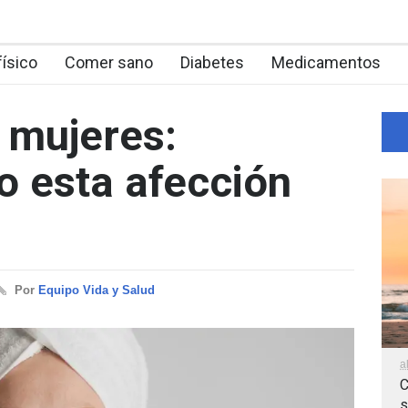
físico
Comer sano
Diabetes
Medicamentos
 mujeres:
o esta afección
Por
Equipo Vida y Salud
a
C
s