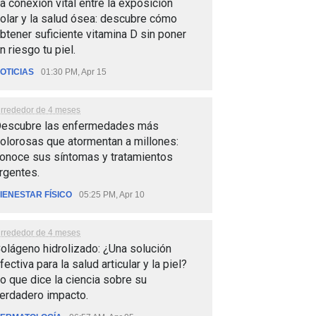
a conexión vital entre la exposición
olar y la salud ósea: descubre cómo
btener suficiente vitamina D sin poner
n riesgo tu piel.
OTICIAS
01:30 PM, Apr 15
lrrededor de 4 meses
escubre las enfermedades más
olorosas que atormentan a millones:
onoce sus síntomas y tratamientos
rgentes.
IENESTAR FÍSICO
05:25 PM, Apr 10
lrrededor de 4 meses
olágeno hidrolizado: ¿Una solución
fectiva para la salud articular y la piel?
o que dice la ciencia sobre su
erdadero impacto.