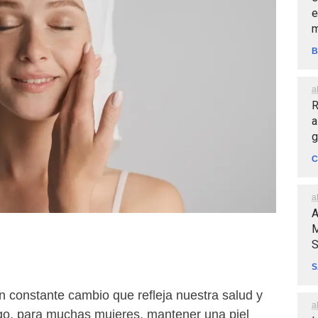
e
m
B
a
R
a
g
C
a
A
M
S
S
en constante cambio que refleja nuestra salud y
a
go, para muchas mujeres, mantener una piel