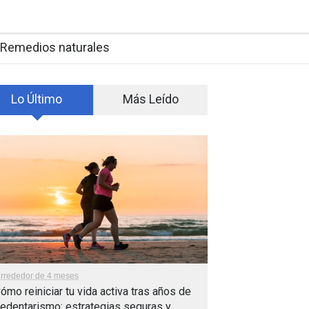
Remedios naturales
Lo Último
Más Leído
lrrededor de 4 meses
ómo reiniciar tu vida activa tras años de
edentarismo: estrategias seguras y