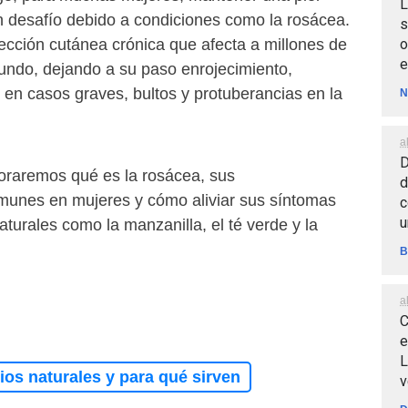
L
n desafío debido a condiciones como la rosácea.
s
o
ección cutánea crónica que afecta a millones de
e
undo, dejando a su paso enrojecimiento,
 en casos graves, bultos y protuberancias en la
N
a
D
loraremos qué es la rosácea, sus
d
unes en mujeres y cómo aliviar sus síntomas
c
u
aturales como la manzanilla, el té verde y la
B
a
?
C
e
L
os naturales y para qué sirven
v