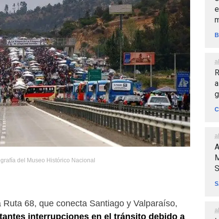
e
m
B
a
R
a
g
C
a
A
M
rafía del Museo Histórico Nacional
S
S
a Ruta 68, que conecta Santiago y Valparaíso,
a
tantes interrupciones en el tránsito debido a