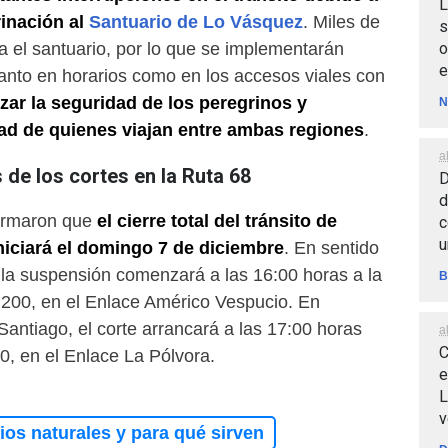
L
rinación al
Santuario de Lo Vásquez
. Miles de
s
o
a el santuario, por lo que se implementarán
e
anto en horarios como en los accesos viales con
zar la seguridad de los peregrinos y
N
dad de quienes viajan entre ambas regiones
.
a
 de los cortes en la Ruta 68
D
d
firmaron que
el cierre total del tránsito de
c
u
niciará el domingo 7 de diciembre
. En sentido
 la suspensión comenzará a las 16:00 horas a la
B
6.200, en el Enlace Américo Vespucio. En
Santiago, el corte arrancará a las 17:00 horas
a
C
0, en el Enlace La Pólvora.
e
L
v
os naturales y para qué sirven