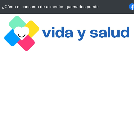
a Estrategia Esencial para Mejorar tu Bienestar
La conexión vital ent
alrrededor de 4 meses