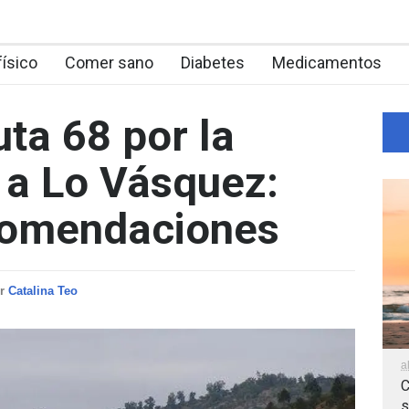
físico
Comer sano
Diabetes
Medicamentos
uta 68 por la
 a Lo Vásquez:
ecomendaciones
or
Catalina Teo
a
C
s