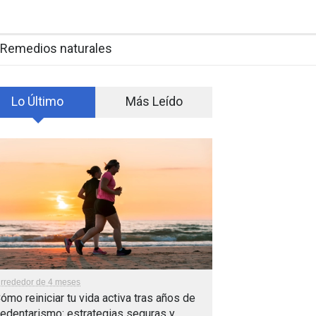
Remedios naturales
Lo Último
Más Leído
lrrededor de 4 meses
ómo reiniciar tu vida activa tras años de
edentarismo: estrategias seguras y