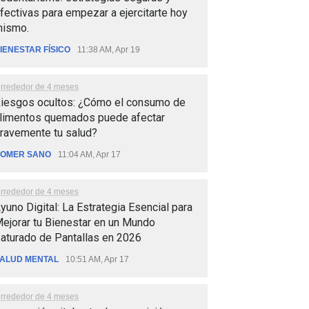
fectivas para empezar a ejercitarte hoy
ismo.
IENESTAR FÍSICO
11:38 AM, Apr 19
lrrededor de 4 meses
iesgos ocultos: ¿Cómo el consumo de
limentos quemados puede afectar
ravemente tu salud?
OMER SANO
11:04 AM, Apr 17
lrrededor de 4 meses
yuno Digital: La Estrategia Esencial para
ejorar tu Bienestar en un Mundo
aturado de Pantallas en 2026
ALUD MENTAL
10:51 AM, Apr 17
lrrededor de 4 meses