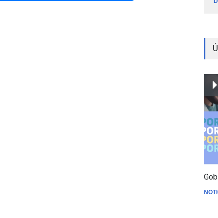
D
Ú
Gob
NOTI