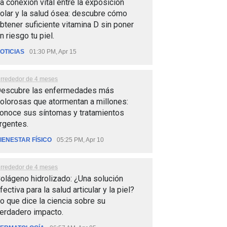
a conexión vital entre la exposición
olar y la salud ósea: descubre cómo
btener suficiente vitamina D sin poner
n riesgo tu piel.
OTICIAS
01:30 PM, Apr 15
lrrededor de 4 meses
escubre las enfermedades más
olorosas que atormentan a millones:
onoce sus síntomas y tratamientos
rgentes.
IENESTAR FÍSICO
05:25 PM, Apr 10
lrrededor de 4 meses
olágeno hidrolizado: ¿Una solución
fectiva para la salud articular y la piel?
o que dice la ciencia sobre su
erdadero impacto.