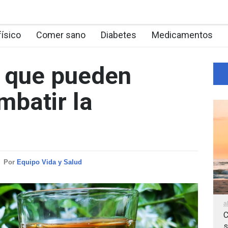
físico
Comer sano
Diabetes
Medicamentos
s que pueden
mbatir la
Por
Equipo Vida y Salud
a
C
s