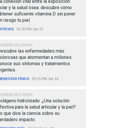
a conexión vital entre la exposición
olar y la salud ósea: descubre cómo
btener suficiente vitamina D sin poner
n riesgo tu piel.
OTICIAS
01:30 PM, Apr 15
lrrededor de 4 meses
escubre las enfermedades más
olorosas que atormentan a millones:
onoce sus síntomas y tratamientos
rgentes.
IENESTAR FÍSICO
05:25 PM, Apr 10
lrrededor de 4 meses
olágeno hidrolizado: ¿Una solución
fectiva para la salud articular y la piel?
o que dice la ciencia sobre su
erdadero impacto.