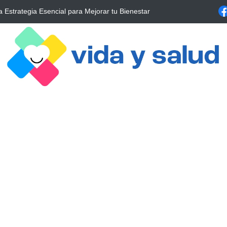
l entre la exposición solar y la salud ósea:
Descubre las enfermedad
alrrededor de 4 meses