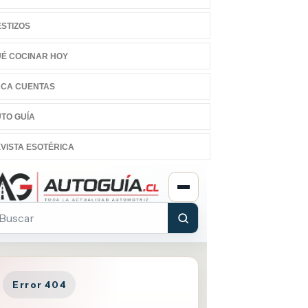
STIZOS
É COCINAR HOY
CA CUENTAS
TO GUÍA
VISTA ESOTÉRICA
cubre las seis
Descubre cómo un simple
prendentes fuentes de
alimento puede reducir el
eína sin carne que
riesgo de complicaciones
rarán tu salud y cuidarán
cardíacas y salvar vidas
laneta
COMER SANO
06:11 PM, Aug 30
ER SANO
03:45 PM, Sep 29