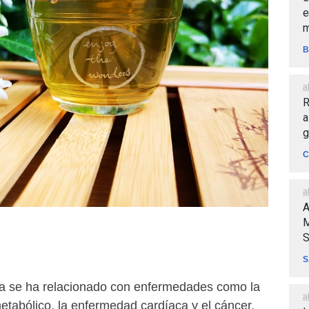
e
m
B
a
R
a
g
C
a
A
M
S
S
ca se ha relacionado con enfermedades como la
a
 metabólico, la enfermedad cardíaca y el cáncer.