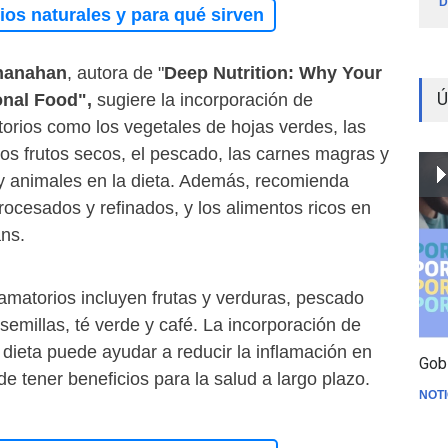
D
os naturales y para qué sirven
hanahan
, autora de "
Deep Nutrition: Why Your
Ú
onal Food",
sugiere la incorporación de
torios como los vegetales de hojas verdes, las
y los frutos secos, el pescado, las carnes magras y
 y animales en la dieta. Además, recomienda
procesados y refinados, y los alimentos ricos en
ans.
lamatorios incluyen frutas y verduras, pescado
 semillas, té verde y café. La incorporación de
 dieta puede ayudar a reducir la inflamación en
Gob
de tener beneficios para la salud a largo plazo.
NOTI