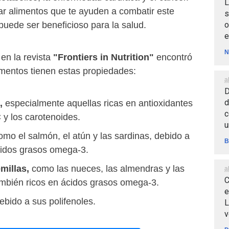
L
rar alimentos que te ayuden a combatir este
s
o
puede ser beneficioso para la salud.
e
N
en la revista
"Frontiers in Nutrition"
encontró
imentos tienen estas propiedades:
a
D
d
s,
especialmente aquellas ricas en antioxidantes
c
 y los carotenoides.
u
mo el salmón, el atún y las sardinas, debido a
B
cidos grasos omega-3.
millas,
como las nueces, las almendras y las
a
C
también ricos en ácidos grasos omega-3.
e
ebido a sus polifenoles.
L
v