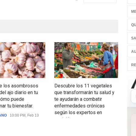
ME
QU
SA
AU
RE
e los asombrosos
Descubre los 11 vegetales
Des
el ajo diario en tu
que transformarán tu salud y
sor
 cómo puede
te ayudarán a combatir
prot
mar tu bienestar.
enfermedades crónicas
mejo
según los expertos en
el p
ANO
10:00 PM, Feb 13
nutrición.
COM
COMER SANO
11:39 PM, Nov 16