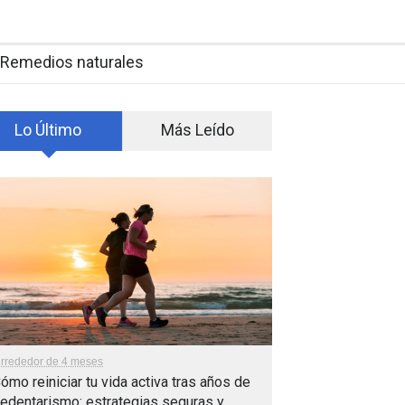
Remedios naturales
Lo Último
Más Leído
lrrededor de 4 meses
ómo reiniciar tu vida activa tras años de
edentarismo: estrategias seguras y