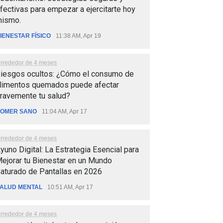
fectivas para empezar a ejercitarte hoy
ismo.
IENESTAR FÍSICO
11:38 AM, Apr 19
lrrededor de 4 meses
iesgos ocultos: ¿Cómo el consumo de
limentos quemados puede afectar
ravemente tu salud?
OMER SANO
11:04 AM, Apr 17
lrrededor de 4 meses
yuno Digital: La Estrategia Esencial para
ejorar tu Bienestar en un Mundo
aturado de Pantallas en 2026
ALUD MENTAL
10:51 AM, Apr 17
lrrededor de 4 meses