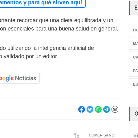
amentos y para qué sirven aquí
E
rtante recordar que una dieta equilibrada y un
 son esenciales para una buena salud en general.
HO
M
o utilizando la inteligencia artificial de
o validado por un editor.
C
PA
E
O
COMER SANO
TU