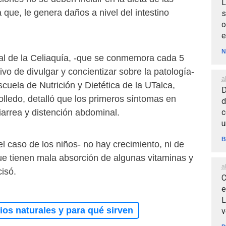
L
 que, le genera daños a nivel del intestino
s
o
e
N
nal de la Celiaquía, -que se conmemora cada 5
ivo de divulgar y concientizar sobre la patología-
a
cuela de Nutrición y Dietética de la UTalca,
D
lledo, detalló que los primeros síntomas en
d
c
iarrea y distención abdominal.
u
B
 caso de los niños- no hay crecimiento, ni de
que tienen mala absorción de algunas vitaminas y
a
cisó.
C
e
L
os naturales y para qué sirven
v