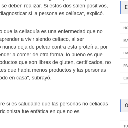
se deben realizar. Si estos dos salen positivos,
E
iagnosticar si la persona es celíaca", explicó.
HO
 que la celiaquía es una enfermedad que no
prender a vivir siendo celíaco, al ser
M
 nunca deja de pelear contra esta proteína, por
C
render a comer de otra forma, lo bueno es que
uctos que son libres de gluten, certificados, no
PA
antes que había menos productos y las personas
todo en casa", subrayó.
E
re si es saludable que las personas no celiacas
O
tricionista fue enfática en que no es
TU