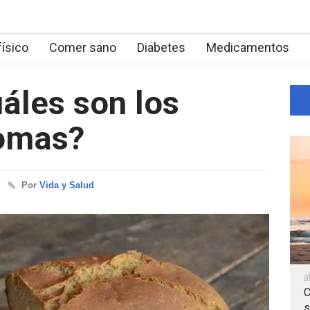
físico
Comer sano
Diabetes
Medicamentos
uáles son los
tomas?
Por
Vida y Salud
a
C
s