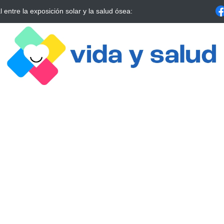
nfermedades más dolorosas que atormentan a millo
Cómo reiniciar t
alrrededor de 4 m