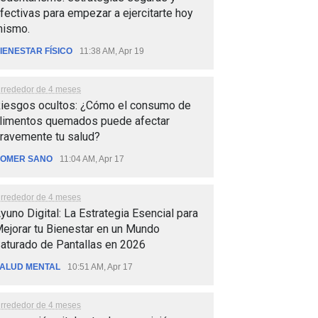
fectivas para empezar a ejercitarte hoy
ismo.
IENESTAR FÍSICO
11:38 AM, Apr 19
lrrededor de 4 meses
iesgos ocultos: ¿Cómo el consumo de
limentos quemados puede afectar
ravemente tu salud?
OMER SANO
11:04 AM, Apr 17
lrrededor de 4 meses
yuno Digital: La Estrategia Esencial para
ejorar tu Bienestar en un Mundo
aturado de Pantallas en 2026
ALUD MENTAL
10:51 AM, Apr 17
lrrededor de 4 meses