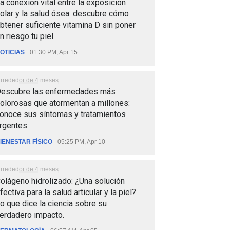
a conexión vital entre la exposición
olar y la salud ósea: descubre cómo
btener suficiente vitamina D sin poner
n riesgo tu piel.
OTICIAS
01:30 PM, Apr 15
lrrededor de 4 meses
escubre las enfermedades más
olorosas que atormentan a millones:
onoce sus síntomas y tratamientos
rgentes.
IENESTAR FÍSICO
05:25 PM, Apr 10
lrrededor de 4 meses
olágeno hidrolizado: ¿Una solución
fectiva para la salud articular y la piel?
o que dice la ciencia sobre su
erdadero impacto.