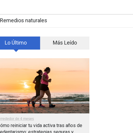
Remedios naturales
Lo Último
Más Leído
lrrededor de 4 meses
ómo reiniciar tu vida activa tras años de
edentarismo: estrategias seguras y