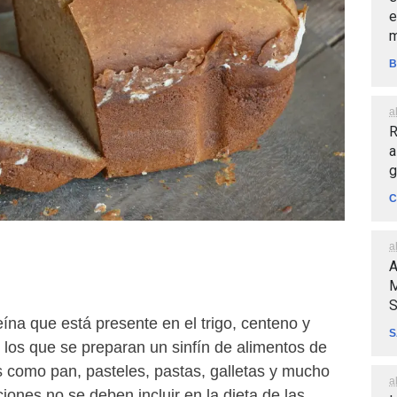
e
m
B
a
R
a
g
C
a
A
M
S
eína que está presente en el trigo, centeno y
S
 los que se preparan un sinfín de alimentos de
 como pan, pasteles, pastas, galletas y mucho
a
ones no se deben incluir en la dieta de las