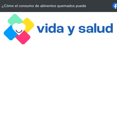
a Estrategia Esencial para Mejorar tu Bienestar
La conexión vital ent