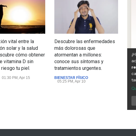
ón vital entre la
Descubre las enfermedades
Ejer
ón solar y la salud
más dolorosas que
estr
escubre cómo obtener
atormentan a millones:
com
te vitamina D sin
conoce sus síntomas y
crón
riesgo tu piel.
tratamientos urgentes.
sal
01:30 PM, Apr 15
BIENESTAR FÍSICO
BIEN
05:25 PM, Apr 10
04: