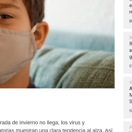
e
m
B
a
R
a
g
C
a
A
M
S
S
da de invierno no llega, los virus y
a
orias muestran una clara tendencia al alza. Así