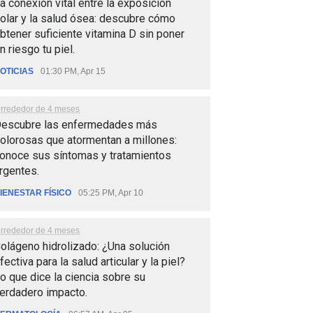
a conexión vital entre la exposición
olar y la salud ósea: descubre cómo
btener suficiente vitamina D sin poner
n riesgo tu piel.
OTICIAS
01:30 PM, Apr 15
lrrededor de 4 meses
escubre las enfermedades más
olorosas que atormentan a millones:
onoce sus síntomas y tratamientos
rgentes.
IENESTAR FÍSICO
05:25 PM, Apr 10
lrrededor de 4 meses
olágeno hidrolizado: ¿Una solución
fectiva para la salud articular y la piel?
o que dice la ciencia sobre su
erdadero impacto.