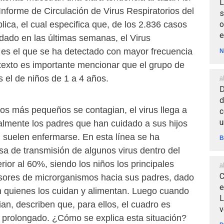
L
 Informe de Circulación de Virus Respiratorios del
s
o
blica, el cual especifica que, de los 2.836 casos
e
dado en las últimas semanas, el Virus
l es el que se ha detectado con mayor frecuencia
N
texto es importante mencionar que el grupo de
 el de niños de 1 a 4 años.
a
D
d
os más pequeños se contagian, el virus llega a
c
u
almente los padres que han cuidado a sus hijos
e, suelen enfermarse. En esta línea se ha
B
sa de transmisión de algunos virus dentro del
ior al 60%, siendo los niños los principales
a
C
isores de microrganismos hacia sus padres, dado
e
n quienes los cuidan y alimentan. Luego cuando
L
ian, describen que, para ellos, el cuadro es
v
 prolongado. ¿Cómo se explica esta situación?