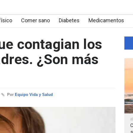
físico
Comer sano
Diabetes
Medicamentos
ue contagian los
adres. ¿Son más
Por
Equipo Vida y Salud
a
C
s