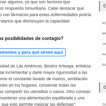
nar algunos, ya que son factores que
E
r respuesta inmunitaria. Cabe destacar que
to con fármacos para estas enfermedades podría
ndarios que disminuyen la capacidad
HO
M
as posibilidades de contagio?
C
amentos y para qué sirven aquí
PA
E
sidad de Las Américas, Beatriz Arteaga, enfatiza
al incrementar y darle mayor rigurosidad a las
omo el constante lavado de manos, ventilación
iones en los hogares, conservar todas las
O
 no compartir los utensilios o vasos. Otro consejo
 mantener una alimentación equilibrada y una
a que esto permite mejorar las defensas".
TU