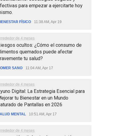
fectivas para empezar a ejercitarte hoy
ismo.
IENESTAR FÍSICO
11:38 AM, Apr 19
lrrededor de 4 meses
iesgos ocultos: ¿Cómo el consumo de
limentos quemados puede afectar
ravemente tu salud?
OMER SANO
11:04 AM, Apr 17
lrrededor de 4 meses
yuno Digital: La Estrategia Esencial para
ejorar tu Bienestar en un Mundo
aturado de Pantallas en 2026
ALUD MENTAL
10:51 AM, Apr 17
lrrededor de 4 meses