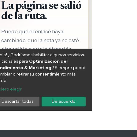
cicio de alta intensidad: la
Transforma tu salud
ategia definitiva para
cardiovascular: estrategias
batir enfermedades
efectivas para reducir los
icas y vivir más años
triglicéridos de forma natural.
udables
BIENESTAR FÍSICO
10:31 AM, Mar 26
ESTAR FÍSICO
14 PM, Mar 31