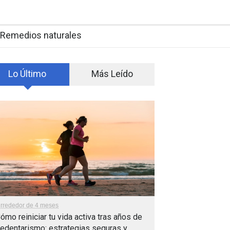
Remedios naturales
Lo Último
Más Leído
lrrededor de 4 meses
ómo reiniciar tu vida activa tras años de
edentarismo: estrategias seguras y