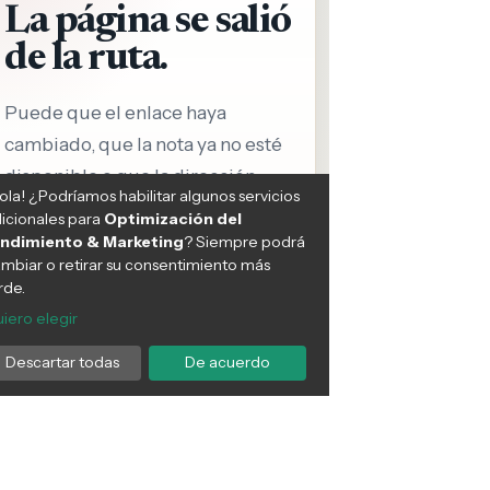
cicio de alta intensidad: la
Transforma tu salud
ategia definitiva para
cardiovascular: estrategias
batir enfermedades
efectivas para reducir los