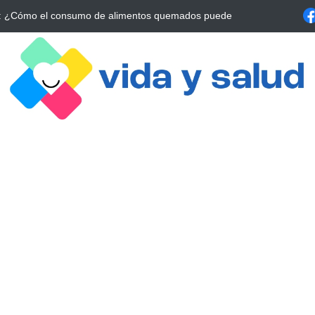
a Estrategia Esencial para Mejorar tu Bienestar
La conexión vital ent
alrrededor de 4 meses