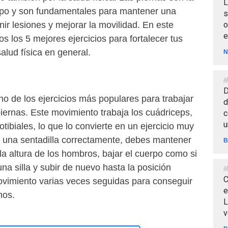
L
rpo y son fundamentales para mantener una
s
o
ir lesiones y mejorar la movilidad. En este
e
os los 5 mejores ejercicios para fortalecer tus
alud física en general.
N
a
D
no de los ejercicios más populares para trabajar
d
iernas. Este movimiento trabaja los cuádriceps,
c
u
iotibiales, lo que lo convierte en un ejercicio muy
 una sentadilla correctamente, debes mantener
B
la altura de los hombros, bajar el cuerpo como si
una silla y subir de nuevo hasta la posición
a
C
movimiento varias veces seguidas para conseguir
e
mos.
L
v