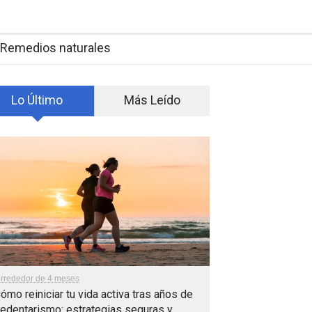
Remedios naturales
Lo Último
Más Leído
lrrededor de 4 meses
ómo reiniciar tu vida activa tras años de
edentarismo: estrategias seguras y