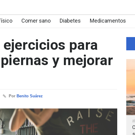
físico
Comer sano
Diabetes
Medicamentos
 ejercicios para
 piernas y mejorar
Por
Benito Suárez
a
C
s