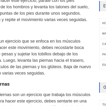
 hacer este ejercicio, párate con los pies
E
 de los hombros y levanta los talones del suelo,
 puntas de los pies durante unos segundos.
 y repite el movimiento varias veces seguidas.
HO
M
 un ejercicio que se enfoca en los músculos
C
hacer este movimiento, debes recostarte boca
pesas y sujetar los tobillos debajo de los
PA
. Luego, levanta las piernas hacia el trasero,
E
ulos de las piernas y los glúteos. Baja de nuevo
o varias veces seguidas.
ernas
O
ernas son un ejercicio que trabaja los músculos
ra hacer este ejercicio, debes sentarte en una
TU