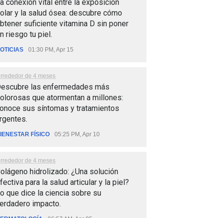
a conexión vital entre la exposición
olar y la salud ósea: descubre cómo
btener suficiente vitamina D sin poner
n riesgo tu piel.
OTICIAS
01:30 PM, Apr 15
lrrededor de 4 meses
escubre las enfermedades más
olorosas que atormentan a millones:
onoce sus síntomas y tratamientos
rgentes.
IENESTAR FÍSICO
05:25 PM, Apr 10
lrrededor de 4 meses
olágeno hidrolizado: ¿Una solución
fectiva para la salud articular y la piel?
o que dice la ciencia sobre su
erdadero impacto.