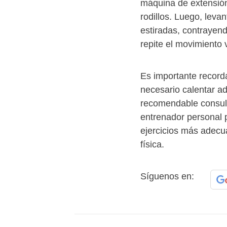
máquina de extensión 
rodillos. Luego, lev
estiradas, contrayen
repite el movimiento 
Es importante recorda
necesario calentar a
recomendable consult
entrenador personal p
ejercicios más adecua
física.
Síguenos en: