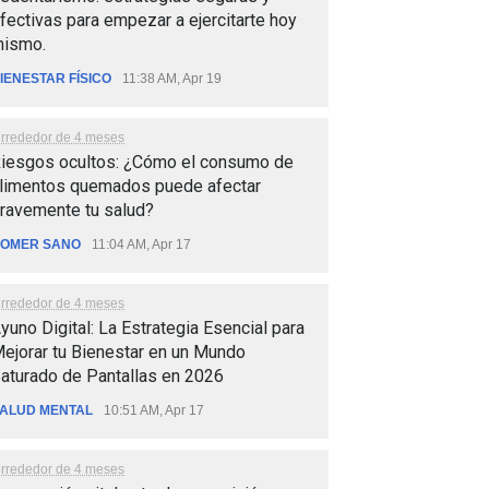
fectivas para empezar a ejercitarte hoy
ismo.
IENESTAR FÍSICO
11:38 AM, Apr 19
lrrededor de 4 meses
iesgos ocultos: ¿Cómo el consumo de
limentos quemados puede afectar
ravemente tu salud?
OMER SANO
11:04 AM, Apr 17
lrrededor de 4 meses
yuno Digital: La Estrategia Esencial para
ejorar tu Bienestar en un Mundo
aturado de Pantallas en 2026
ALUD MENTAL
10:51 AM, Apr 17
lrrededor de 4 meses