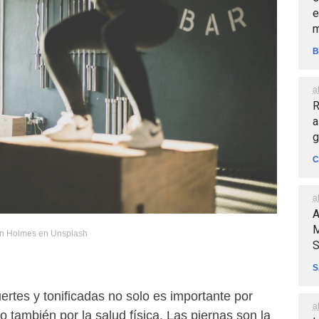
e
m
B
a
R
a
g
C
a
A
M
n Holmes en Unsplash
S
S
ertes y tonificadas no solo es importante por
a
o también por la salud física. Las piernas son la