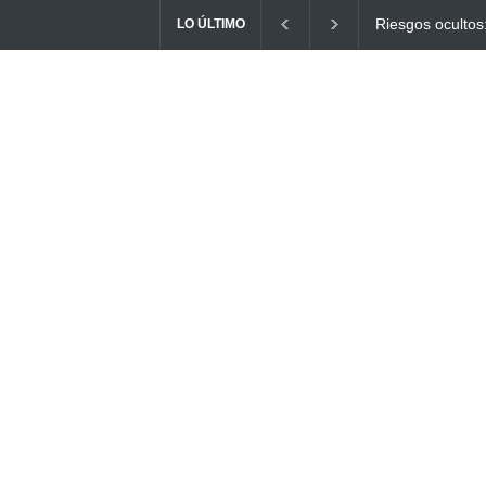
s: ¿Cómo el consumo de alimentos quemados puede
Ayuno Digital: 
LO ÚLTIMO