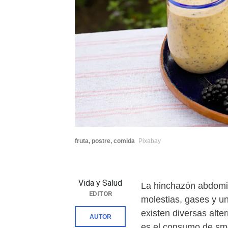
fruta, postre, comida
Pixabay
Vida y Salud
La hinchazón abdomi
EDITOR
molestias, gases y u
existen diversas alte
AUTOR
es el consumo de smo