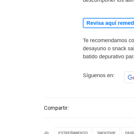
descomponer los alim
Revisa aquí remedi
Te recomendamos con
desayuno o snack sal
batido depurativo par
Síguenos en:
Compartir:
ESTREÑIMIENTO
SMOOTHIE
DIUR