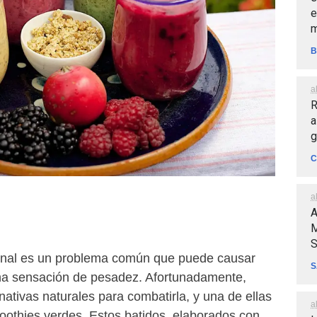
e
m
B
a
R
a
g
C
a
A
M
S
nal es un problema común que puede causar
S
na sensación de pesadez. Afortunadamente,
rnativas naturales para combatirla, y una de ellas
a
othies verdes. Estos batidos, elaborados con