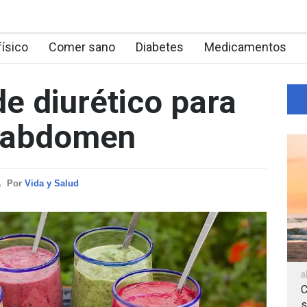
físico
Comer sano
Diabetes
Medicamentos
e diurético para
l abdomen
Por
Vida y Salud
a
C
s