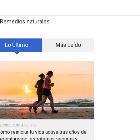
Remedios naturales
Lo Último
Más Leído
lrrededor de 4 meses
ómo reiniciar tu vida activa tras años de
edentarismo: estrategias seguras y