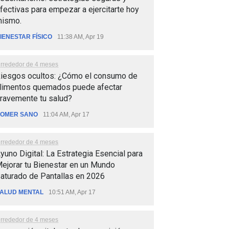
fectivas para empezar a ejercitarte hoy
ismo.
IENESTAR FÍSICO
11:38 AM, Apr 19
lrrededor de 4 meses
iesgos ocultos: ¿Cómo el consumo de
limentos quemados puede afectar
ravemente tu salud?
OMER SANO
11:04 AM, Apr 17
lrrededor de 4 meses
yuno Digital: La Estrategia Esencial para
ejorar tu Bienestar en un Mundo
aturado de Pantallas en 2026
ALUD MENTAL
10:51 AM, Apr 17
lrrededor de 4 meses