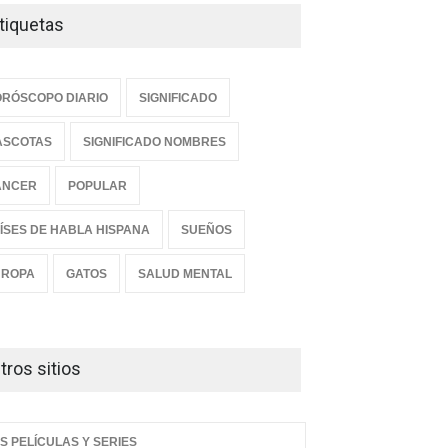
tiquetas
RÓSCOPO DIARIO
SIGNIFICADO
ASCOTAS
SIGNIFICADO NOMBRES
ANCER
POPULAR
ÍSES DE HABLA HISPANA
SUEÑOS
UROPA
GATOS
SALUD MENTAL
cubre los 11 vegetales
Descubre las seis
transformarán tu salud y
sorprendentes fuentes de
yudarán a combatir
proteína sin carne que
ermedades crónicas
mejorarán tu salud y cuidarán
tros sitios
ún los expertos en
el planeta
ición.
COMER SANO
03:45 PM, Sep 29
ER SANO
11:39 PM, Nov 16
S PELÍCULAS Y SERIES