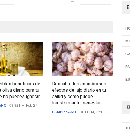
E
HO
M
C
PA
E
eíbles beneficios del
Descubre los asombrosos
Des
 oliva diario para tu
efectos del ajo diario en tu
que 
e no puedes ignorar
salud y cómo puede
te a
transformar tu bienestar.
enf
ANO
03:32 PM, Feb 27
O
seg
COMER SANO
10:00 PM, Feb 13
nutr
COM
TU