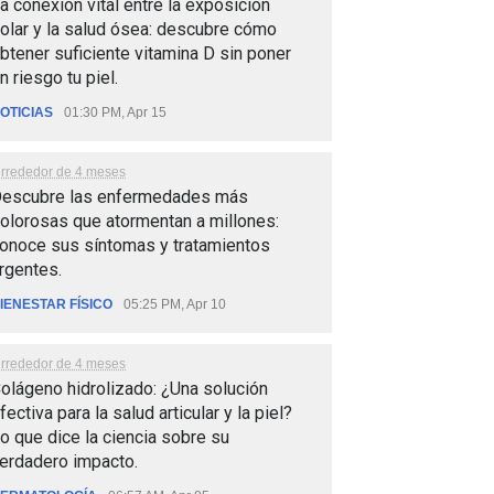
a conexión vital entre la exposición
olar y la salud ósea: descubre cómo
btener suficiente vitamina D sin poner
n riesgo tu piel.
OTICIAS
01:30 PM, Apr 15
lrrededor de 4 meses
escubre las enfermedades más
olorosas que atormentan a millones:
onoce sus síntomas y tratamientos
rgentes.
IENESTAR FÍSICO
05:25 PM, Apr 10
lrrededor de 4 meses
olágeno hidrolizado: ¿Una solución
fectiva para la salud articular y la piel?
o que dice la ciencia sobre su
erdadero impacto.