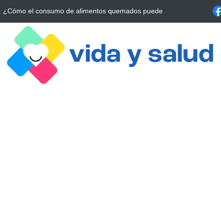
La Estrategia Esencial para Mejorar tu Bienestar
La conexión vital ent
alrrededor de 4 meses