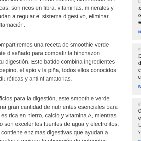
L
cas, son ricos en fibra, vitaminas, minerales y
s
o
dan a regular el sistema digestivo, eliminar
e
nflamación.
N
 compartiremos una receta de smoothie verde
a
nte diseñado para combatir la hinchazón
D
u digestión. Este batido combina ingredientes
d
c
pepino, el apio y la piña, todos ellos conocidos
u
iuréticas y antiinflamatorias.
B
cios para la digestión, este smoothie verde
a
na gran cantidad de nutrientes esenciales para
C
es rica en hierro, calcio y vitamina A, mientras
e
io son excelentes fuentes de agua y electrolitos.
L
v
e, contiene enzimas digestivas que ayudan a