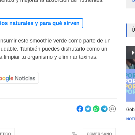
entos y mejorar la absorción de nutrientes.
D
os naturales y para qué sirven
Ú
sumir este smoothie verde como parte de un
udable. También puedes disfrutarlo como un
a limpiar tu organismo y eliminar toxinas.
Gob
NOTI
ÉTICO
COMER SANO