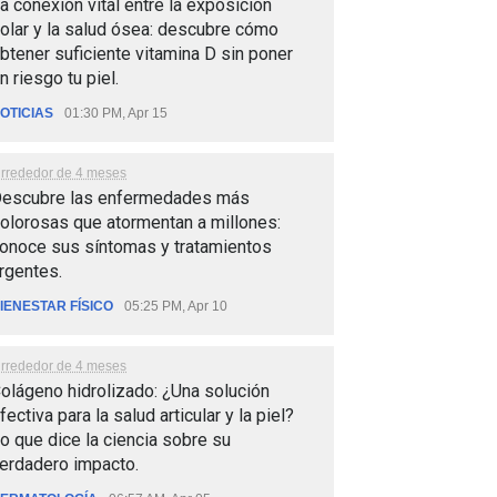
a conexión vital entre la exposición
olar y la salud ósea: descubre cómo
btener suficiente vitamina D sin poner
n riesgo tu piel.
OTICIAS
01:30 PM, Apr 15
lrrededor de 4 meses
escubre las enfermedades más
olorosas que atormentan a millones:
onoce sus síntomas y tratamientos
rgentes.
IENESTAR FÍSICO
05:25 PM, Apr 10
lrrededor de 4 meses
olágeno hidrolizado: ¿Una solución
fectiva para la salud articular y la piel?
o que dice la ciencia sobre su
erdadero impacto.