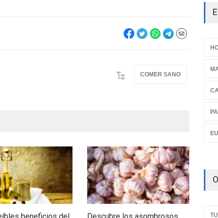
E
HO
M
COMER SANO
C
PA
E
O
TU
eíbles beneficios del
Descubre los asombrosos
Des