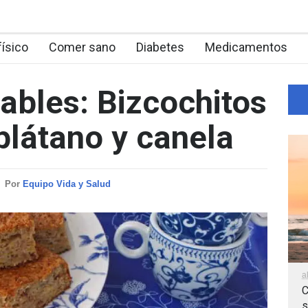
físico
Comer sano
Diabetes
Medicamentos
ables: Bizcochitos
plátano y canela
Por
Equipo Vida y Salud
a
C
s