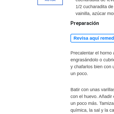
AUTOR
1/2 cucharadita de
vainilla, azúcar m
Preparación
Revisa aquí remedi
Precalentar el horno
engrasándolo o cubrié
y chafarlos bien con u
un poco.
Batir con unas varill
con el huevo. Añadir e
un poco más. Tamizar 
química, la sal y la 