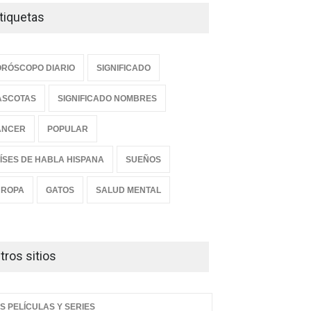
tiquetas
RÓSCOPO DIARIO
SIGNIFICADO
ASCOTAS
SIGNIFICADO NOMBRES
ANCER
POPULAR
ÍSES DE HABLA HISPANA
SUEÑOS
UROPA
GATOS
SALUD MENTAL
tros sitios
S PELÍCULAS Y SERIES
cubre los 11 vegetales
Descubre las seis