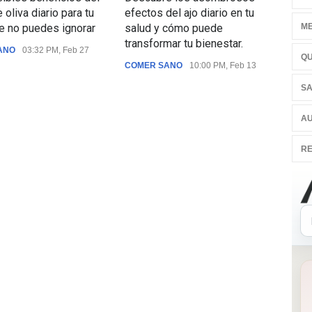
 oliva diario para tu
efectos del ajo diario en tu
que 
ME
e no puedes ignorar
salud y cómo puede
te a
transformar tu bienestar.
enf
ANO
03:32 PM, Feb 27
QU
seg
COMER SANO
10:00 PM, Feb 13
nutr
SA
COM
AU
RE