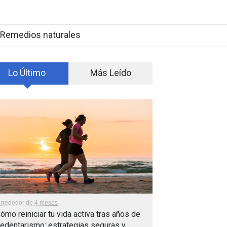
Remedios naturales
Lo Último
Más Leído
lrrededor de 4 meses
ómo reiniciar tu vida activa tras años de
edentarismo: estrategias seguras y