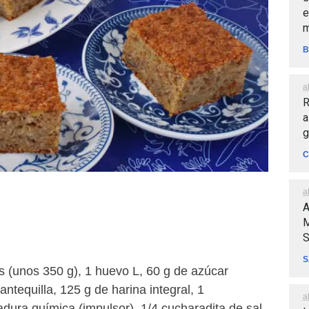
e
m
B
a
R
a
g
C
a
A
M
S
S
 (unos 350 g), 1 huevo L, 60 g de azúcar
ntequilla, 125 g de harina integral, 1
a
adura química (impulsor), 1/4 cucharadita de sal,