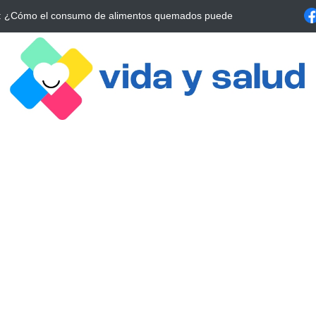
a Estrategia Esencial para Mejorar tu Bienestar
La conexión vital ent
alrrededor de 4 meses