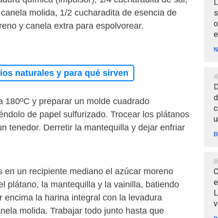
L
 canela molida, 1/2 cucharadita de esencia de
s
o
oreno y canela extra para espolvorear.
e
N
os naturales y para qué sirven
a
D
d
 a 180ºC y preparar un molde cuadrado
c
ndolo de papel sulfurizado. Trocear los plátanos
u
n tenedor. Derretir la mantequilla y dejar enfriar
B
a
as en un recipiente mediano el azúcar moreno
C
e
l plátano, la mantequilla y la vainilla, batiendo
L
encima la harina integral con la levadura
v
canela molida. Trabajar todo junto hasta que