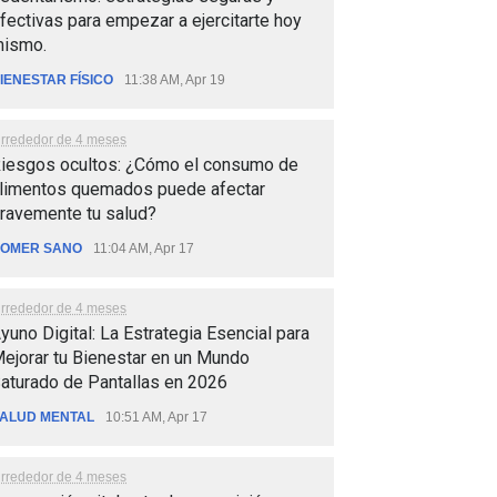
fectivas para empezar a ejercitarte hoy
ismo.
IENESTAR FÍSICO
11:38 AM, Apr 19
lrrededor de 4 meses
iesgos ocultos: ¿Cómo el consumo de
limentos quemados puede afectar
ravemente tu salud?
OMER SANO
11:04 AM, Apr 17
lrrededor de 4 meses
yuno Digital: La Estrategia Esencial para
ejorar tu Bienestar en un Mundo
aturado de Pantallas en 2026
ALUD MENTAL
10:51 AM, Apr 17
lrrededor de 4 meses