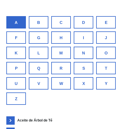
A
B
C
D
E
F
G
H
I
J
K
L
M
N
O
P
Q
R
S
T
U
V
W
X
Y
Z
Aceite de Árbol de Té