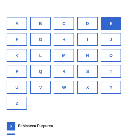
A
B
C
D
E
F
G
H
I
J
K
L
M
N
O
P
Q
R
S
T
U
V
W
X
Y
Z
Echinacea Purpurea