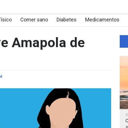
físico
Comer sano
Diabetes
Medicamentos
ve Amapola de
ud
a
C
s