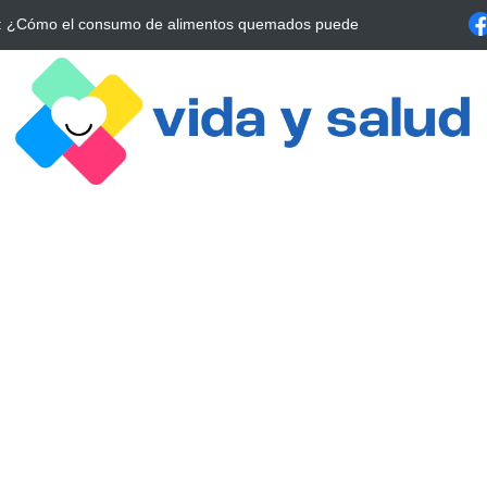
gital: La Estrategia Esencial para Mejorar tu Bienestar
La conexión v
alrrededor de 4 mese