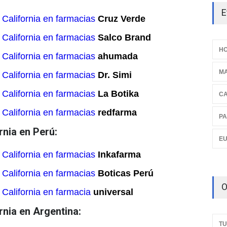
E
California en farmacias
Cruz Verde
California en farmacias
Salco Brand
HO
California en farmacias
ahumada
M
California en farmacias
Dr. Simi
California en farmacias
La Botika
C
California en farmacias
redfarma
PA
nia en Perú:
E
California en farmacias
Inkafarma
California en farmacias
Boticas Perú
O
California en farmacia
universal
nia en Argentina:
TU