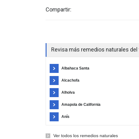
Compartir:
Revisa más remedios naturales del 
Albahaca Santa
Alcachofa
Alholva
Amapola de California
Anís
Ver todos los remedios naturales