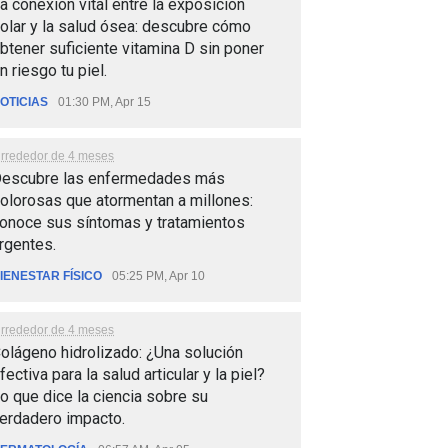
a conexión vital entre la exposición
olar y la salud ósea: descubre cómo
btener suficiente vitamina D sin poner
n riesgo tu piel.
OTICIAS
01:30 PM, Apr 15
lrrededor de 4 meses
escubre las enfermedades más
olorosas que atormentan a millones:
onoce sus síntomas y tratamientos
rgentes.
IENESTAR FÍSICO
05:25 PM, Apr 10
lrrededor de 4 meses
olágeno hidrolizado: ¿Una solución
fectiva para la salud articular y la piel?
o que dice la ciencia sobre su
erdadero impacto.