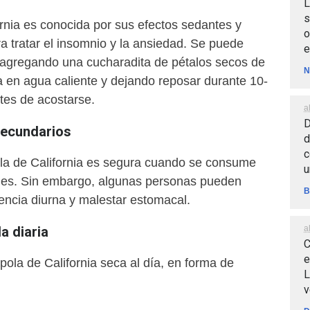
L
s
rnia es conocida por sus efectos sedantes y
o
ara tratar el insomnio y la ansiedad. Se puede
e
, agregando una cucharadita de pétalos secos de
N
a en agua caliente y dejando reposar durante 10-
tes de acostarse.
a
D
secundarios
d
c
la de California es segura cuando se consume
u
les. Sin embargo, algunas personas pueden
B
ncia diurna y malestar estomacal.
a
 diaria
C
e
ola de California seca al día, en forma de
L
v