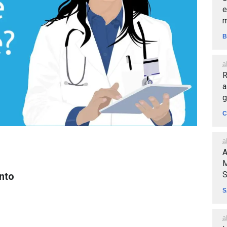
e
m
B
a
R
a
g
C
a
A
M
S
nto
S
a