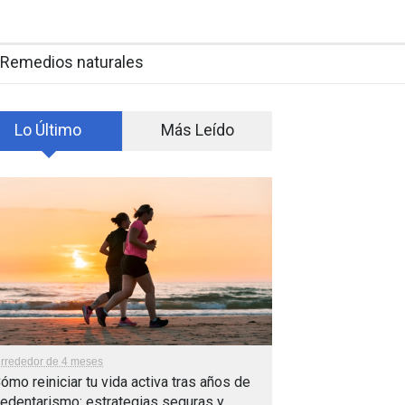
Remedios naturales
Lo Último
Más Leído
lrrededor de 4 meses
ómo reiniciar tu vida activa tras años de
edentarismo: estrategias seguras y