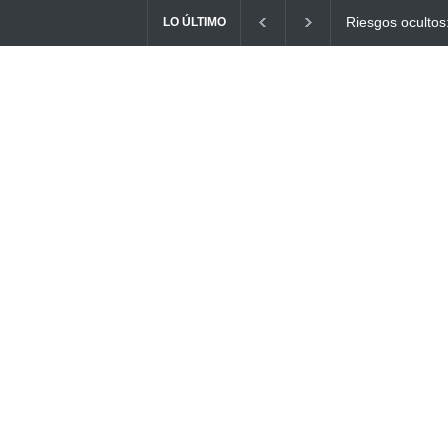
 ocultos: ¿Cómo el consumo de alimentos quemados puede
Ayuno Di
LO ÚLTIMO