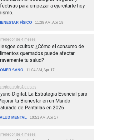
fectivas para empezar a ejercitarte hoy
ismo.
IENESTAR FÍSICO
11:38 AM, Apr 19
lrrededor de 4 meses
iesgos ocultos: ¿Cómo el consumo de
limentos quemados puede afectar
ravemente tu salud?
OMER SANO
11:04 AM, Apr 17
lrrededor de 4 meses
yuno Digital: La Estrategia Esencial para
ejorar tu Bienestar en un Mundo
aturado de Pantallas en 2026
ALUD MENTAL
10:51 AM, Apr 17
lrrededor de 4 meses