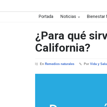
Portada
Noticias
Bienestar 
¿Para qué sir
California?
En
Remedios naturales
Por
Vida y Sal