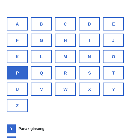
A
B
C
D
E
F
G
H
I
J
K
L
M
N
O
P
Q
R
S
T
U
V
W
X
Y
Z
Panax ginseng