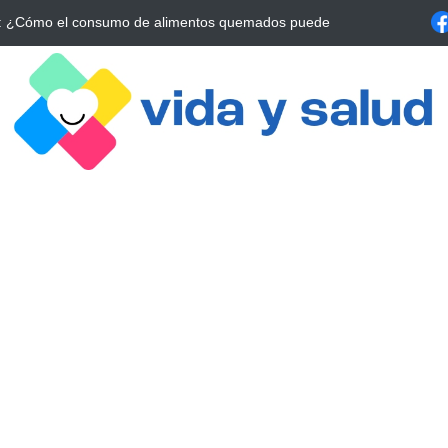
a Estrategia Esencial para Mejorar tu Bienestar
La conexión vital ent
alrrededor de 4 meses