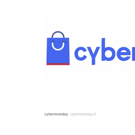
cybermonday
cybermonday.cl