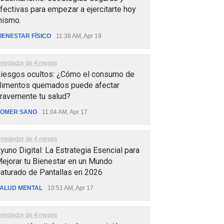
fectivas para empezar a ejercitarte hoy
ismo.
IENESTAR FÍSICO
11:38 AM, Apr 19
lrrededor de 4 meses
iesgos ocultos: ¿Cómo el consumo de
limentos quemados puede afectar
ravemente tu salud?
OMER SANO
11:04 AM, Apr 17
lrrededor de 4 meses
yuno Digital: La Estrategia Esencial para
ejorar tu Bienestar en un Mundo
aturado de Pantallas en 2026
ALUD MENTAL
10:51 AM, Apr 17
lrrededor de 4 meses