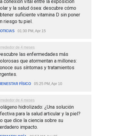
a conexión vital entre la exposición
olar y la salud ósea: descubre cómo
btener suficiente vitamina D sin poner
n riesgo tu piel.
OTICIAS
01:30 PM, Apr 15
lrrededor de 4 meses
escubre las enfermedades más
olorosas que atormentan a millones:
onoce sus síntomas y tratamientos
rgentes.
IENESTAR FÍSICO
05:25 PM, Apr 10
lrrededor de 4 meses
olágeno hidrolizado: ¿Una solución
fectiva para la salud articular y la piel?
o que dice la ciencia sobre su
erdadero impacto.