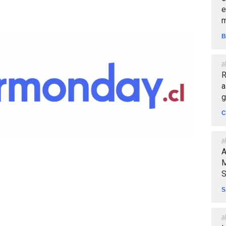
e
m
B
a
R
a
g
C
a
A
M
S
S
a