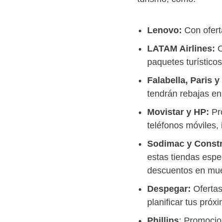
Lenovo:
Con ofert
LATAM Airlines:
O
paquetes turísticos
Falabella, Paris y
tendrán rebajas en
Movistar y HP:
Pr
teléfonos móviles,
Sodimac y Const
estas tiendas espe
descuentos en mue
Despegar:
Ofertas
planificar tus próx
Phillips
: Promocio