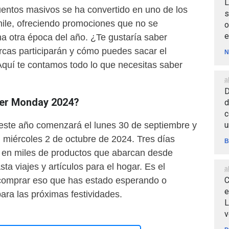
L
entos masivos se ha convertido en uno de los
s
ile, ofreciendo promociones que no se
o
e
a otra época del año. ¿Te gustaría saber
cas participarán y cómo puedes sacar el
N
uí te contamos todo lo que necesitas saber
a
D
ber Monday 2024?
d
c
u
este año comenzará el lunes 30 de septiembre y
 miércoles 2 de octubre de 2024. Tres días
B
 en miles de productos que abarcan desde
ta viajes y artículos para el hogar. Es el
a
C
comprar eso que has estado esperando o
e
ara las próximas festividades.
L
v