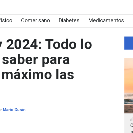
físico
Comer sano
Diabetes
Medicamentos
 2024: Todo lo
 saber para
 máximo las
or
Mario Durán
a
C
s