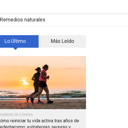
Remedios naturales
Lo Último
Más Leído
lrrededor de 4 meses
ómo reiniciar tu vida activa tras años de
edentarismo: estrategias seguras y