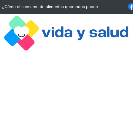
a Estrategia Esencial para Mejorar tu Bienestar
La conexión vital ent
alrrededor de 4 meses