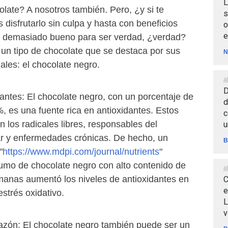
L
late? A nosotros también. Pero, ¿y si te
s
disfrutarlo sin culpa y hasta con beneficios
o
e
a demasiado bueno para ser verdad, ¿verdad?
 un tipo de chocolate que se destaca por sus
N
ales: el chocolate negro.
a
D
antes: El chocolate negro, con un porcentaje de
d
, es una fuente rica en antioxidantes. Estos
c
los radicales libres, responsables del
u
ar y enfermedades crónicas. De hecho, un
B
"
https://www.mdpi.com/journal/nutrients
"
umo de chocolate negro con alto contenido de
a
anas aumentó los niveles de antioxidantes en
C
e
estrés oxidativo.
L
v
razón: El chocolate negro también puede ser un