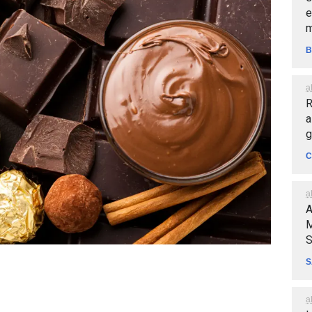
e
m
B
a
R
a
g
C
a
A
M
S
S
a