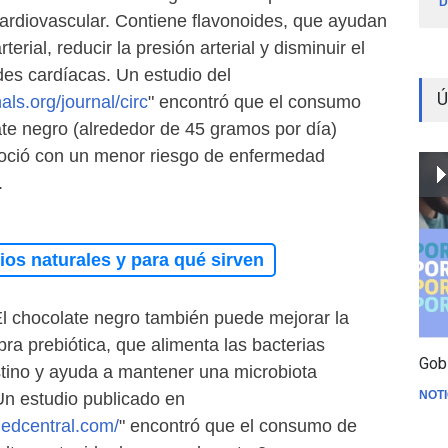
D
cardiovascular. Contiene flavonoides, que ayudan
terial, reducir la presión arterial y disminuir el
es cardíacas. Un estudio del
Ú
ls.org/journal/circ
" encontró que el consumo
e negro (alrededor de 45 gramos por día)
soció con un menor riesgo de enfermedad
.
os naturales y para qué sirven
El chocolate negro también puede mejorar la
bra prebiótica, que alimenta las bacterias
Gob
stino y ayuda a mantener una microbiota
NOTI
 Un estudio publicado en
omedcentral.com/
" encontró que el consumo de