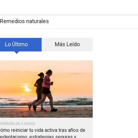
Remedios naturales
Lo Último
Más Leído
lrrededor de 4 meses
ómo reiniciar tu vida activa tras años de
edentarismo: estrategias seguras y