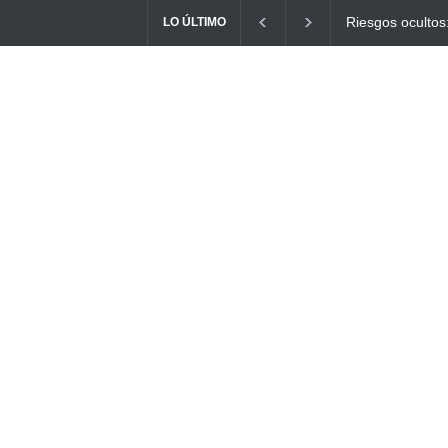
s: ¿Cómo el consumo de alimentos quemados puede
Ayuno Digital: L
LO ÚLTIMO