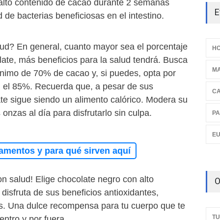
alto contenido de cacao durante 2 semanas
E
 de bacterias beneficiosas en el intestino.
d? En general, cuanto mayor sea el porcentaje
HO
ate, más beneficios para la salud tendrá. Busca
M
nimo de 70% de cacao y, si puedes, opta por
 el 85%. Recuerda que, a pesar de sus
C
ate sigue siendo un alimento calórico. Modera su
nzas al día para disfrutarlo sin culpa.
PA
E
amentos y para qué sirven aquí
con salud! Elige chocolate negro con alto
O
disfruta de sus beneficios antioxidantes,
os. Una dulce recompensa para tu cuerpo que te
TU
entro y por fuera.