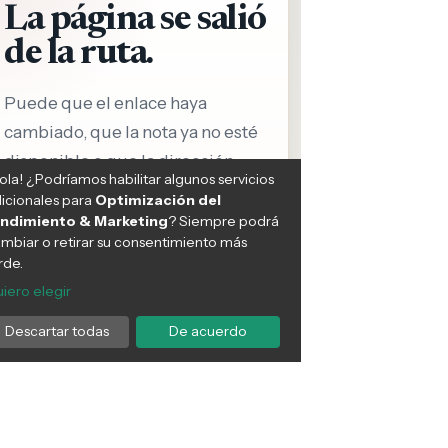
cubre los 11 vegetales
Descubre las seis
transformarán tu salud y
sorprendentes fuentes de
yudarán a combatir
proteína sin carne que
ermedades crónicas
mejorarán tu salud y cuidarán
ún los expertos en
el planeta
ición.
COMER SANO
03:45 PM, Sep 29