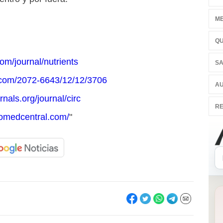
ME
QU
om/journal/nutrients
SA
.com/2072-6643/12/12/3706
AU
nals.org/journal/circ
RE
.biomedcentral.com/
"