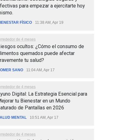
fectivas para empezar a ejercitarte hoy
ismo.
IENESTAR FÍSICO
11:38 AM, Apr 19
lrrededor de 4 meses
iesgos ocultos: ¿Cómo el consumo de
limentos quemados puede afectar
ravemente tu salud?
OMER SANO
11:04 AM, Apr 17
lrrededor de 4 meses
yuno Digital: La Estrategia Esencial para
ejorar tu Bienestar en un Mundo
aturado de Pantallas en 2026
ALUD MENTAL
10:51 AM, Apr 17
lrrededor de 4 meses