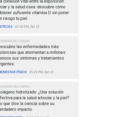
a conexión vital entre la exposición
olar y la salud ósea: descubre cómo
btener suficiente vitamina D sin poner
n riesgo tu piel.
OTICIAS
01:30 PM, Apr 15
lrrededor de 4 meses
escubre las enfermedades más
olorosas que atormentan a millones:
onoce sus síntomas y tratamientos
rgentes.
IENESTAR FÍSICO
05:25 PM, Apr 10
lrrededor de 4 meses
olágeno hidrolizado: ¿Una solución
fectiva para la salud articular y la piel?
o que dice la ciencia sobre su
erdadero impacto.