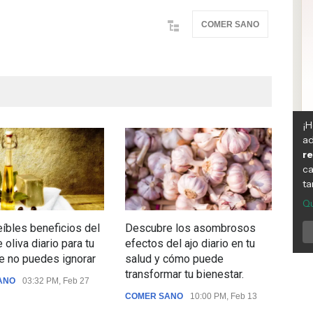
COMER SANO
eíbles beneficios del
Descubre los asombrosos
Des
 oliva diario para tu
efectos del ajo diario en tu
que 
e no puedes ignorar
salud y cómo puede
te a
transformar tu bienestar.
enf
ANO
03:32 PM, Feb 27
seg
COMER SANO
10:00 PM, Feb 13
nutr