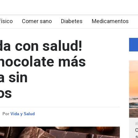
físico
Comer sano
Diabetes
Medicamentos
da con salud!
chocolate más
a sin
os
Por
Vida y Salud
a
C
s