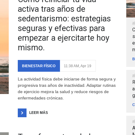
activa tras años de
sedentarismo: estrategias
a
seguras y efectivas para
C
empezar a ejercitarte hoy
s
e
mismo.
m
B
BIENESTAR FÍSICO
11:38 AM, Apr 19
a
La actividad física debe iniciarse de forma segura y
R
progresiva tras años de inactividad. Adaptar rutinas
a
de ejercicio mejora la salud y reduce riesgos de
g
enfermedades crónicas.
C
LEER MÁS
a
A
M