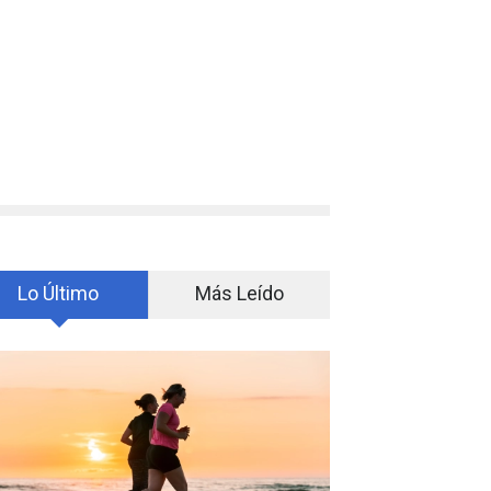
Lo Último
Más Leído