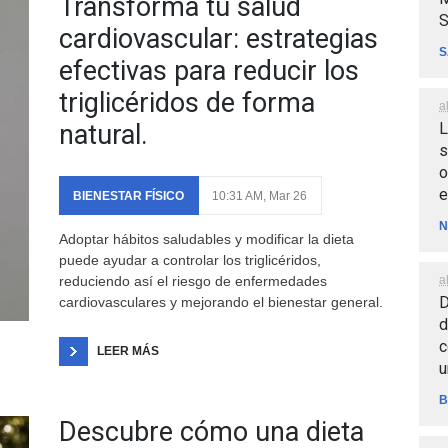
Transforma tu salud
S
cardiovascular: estrategias
S
efectivas para reducir los
triglicéridos de forma
a
L
natural.
s
o
e
BIENESTAR FÍSICO
10:31 AM, Mar 26
N
Adoptar hábitos saludables y modificar la dieta
puede ayudar a controlar los triglicéridos,
a
reduciendo así el riesgo de enfermedades
D
cardiovasculares y mejorando el bienestar general.
d
c
LEER MÁS
u
B
Descubre cómo una dieta