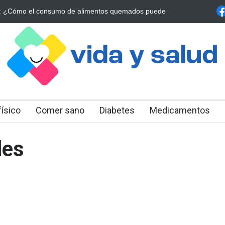
a Estrategia Esencial para Mejorar tu Bienestar
La conexión vital ent
alrrededor de 4 meses
físico
Comer sano
Diabetes
Medicamentos
les