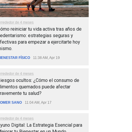
lrrededor de 4 meses
ómo reiniciar tu vida activa tras años de
edentarismo: estrategias seguras y
fectivas para empezar a ejercitarte hoy
ismo.
IENESTAR FÍSICO
11:38 AM, Apr 19
lrrededor de 4 meses
iesgos ocultos: ¿Cómo el consumo de
limentos quemados puede afectar
ravemente tu salud?
OMER SANO
11:04 AM, Apr 17
lrrededor de 4 meses
yuno Digital: La Estrategia Esencial para
ejorar tu Bienestar en un Mundo