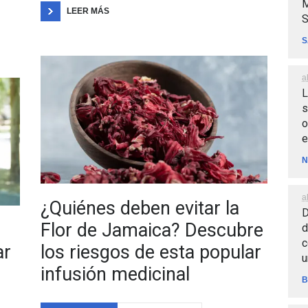
M
LEER MÁS
S
S
a
L
s
o
e
N
a
¿Quiénes deben evitar la
D
Flor de Jamaica? Descubre
d
c
ar
los riesgos de esta popular
u
infusión medicinal
B