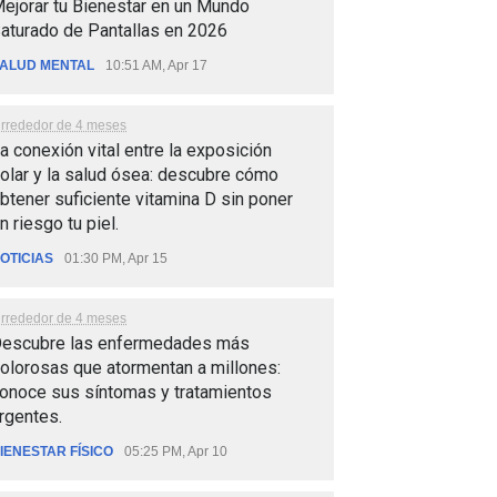
ejorar tu Bienestar en un Mundo
aturado de Pantallas en 2026
ALUD MENTAL
10:51 AM, Apr 17
lrrededor de 4 meses
a conexión vital entre la exposición
olar y la salud ósea: descubre cómo
btener suficiente vitamina D sin poner
n riesgo tu piel.
OTICIAS
01:30 PM, Apr 15
lrrededor de 4 meses
escubre las enfermedades más
olorosas que atormentan a millones:
onoce sus síntomas y tratamientos
rgentes.
IENESTAR FÍSICO
05:25 PM, Apr 10