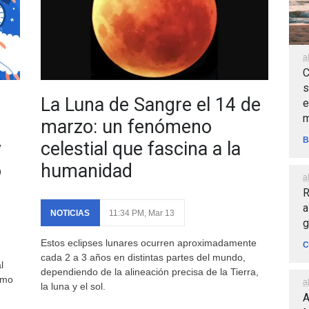
a
C
s
La Luna de Sangre el 14 de
e
m
marzo: un fenómeno
B
y
celestial que fascina a la
o
humanidad
a
R
a
NOTICIAS
11:34 PM, Mar 13
g
Estos eclipses lunares ocurren aproximadamente
C
cada 2 a 3 años en distintas partes del mundo,
l
dependiendo de la alineación precisa de la Tierra,
omo
a
la luna y el sol.
A