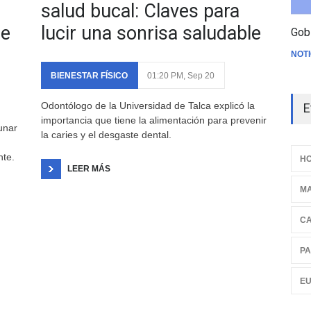
salud bucal: Claves para
re
lucir una sonrisa saludable
Gob
NOTI
BIENESTAR FÍSICO
01:20 PM, Sep 20
Odontólogo de la Universidad de Talca explicó la
E
importancia que tiene la alimentación para prevenir
unar
la caries y el desgaste dental.
nte.
HO
LEER MÁS
M
C
PA
E