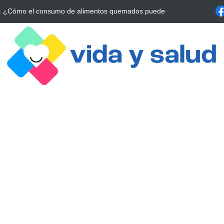
a Estrategia Esencial para Mejorar tu Bienestar
La conexión vital ent
alrrededor de 4 meses