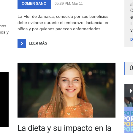
COMER SANO
05:39 PM, Mar 11
a
C
La Flor de Jamaica, conocida por sus beneficios,
e
debe evitarse durante el embarazo, lactancia, en
L
smos
niños y por quienes padecen enfermedades.
v
sos y
D
LEER MÁS
Ú
La dieta y su impacto en la