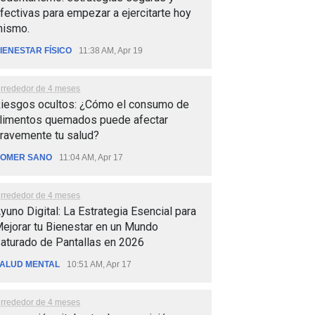
fectivas para empezar a ejercitarte hoy
ismo.
IENESTAR FÍSICO
11:38 AM, Apr 19
lrrededor de 4 meses
iesgos ocultos: ¿Cómo el consumo de
limentos quemados puede afectar
ravemente tu salud?
OMER SANO
11:04 AM, Apr 17
lrrededor de 4 meses
yuno Digital: La Estrategia Esencial para
ejorar tu Bienestar en un Mundo
aturado de Pantallas en 2026
ALUD MENTAL
10:51 AM, Apr 17
lrrededor de 4 meses