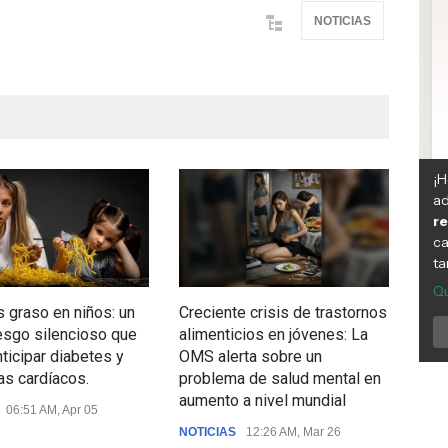
NOTICIAS
 graso en niños: un
Creciente crisis de trastornos
Chil
esgo silencioso que
alimenticios en jóvenes: La
la l
nticipar diabetes y
OMS alerta sobre un
pri
s cardíacos.
problema de salud mental en
veri
aumento a nivel mundial
logr
06:51 AM, Apr 05
públ
NOTICIAS
12:26 AM, Mar 26