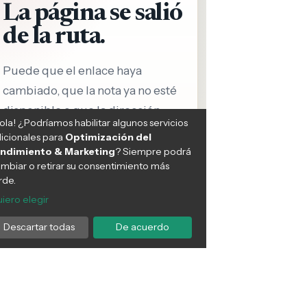
e hace historia al erradicar
Crisis en salud: Más de mil
epra, convirtiéndose en el
pacientes en espera de
mer país de América
mamografías en Purranque y
ficado por la OMS en
Río Negro exigen soluciones
ar este hito de salud
urgentes
ica
NOTICIAS
12:31 PM, Feb 16