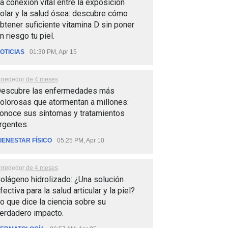
a conexión vital entre la exposición
olar y la salud ósea: descubre cómo
btener suficiente vitamina D sin poner
n riesgo tu piel.
OTICIAS
01:30 PM, Apr 15
lrrededor de 4 meses
escubre las enfermedades más
olorosas que atormentan a millones:
onoce sus síntomas y tratamientos
rgentes.
IENESTAR FÍSICO
05:25 PM, Apr 10
lrrededor de 4 meses
olágeno hidrolizado: ¿Una solución
fectiva para la salud articular y la piel?
o que dice la ciencia sobre su
erdadero impacto.