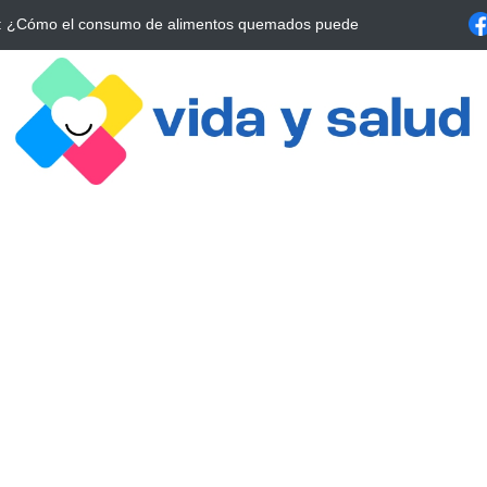
La Estrategia Esencial para Mejorar tu Bienestar
La conexión vital ent
alrrededor de 4 meses