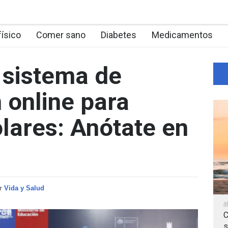
físico
Comer sano
Diabetes
Medicamentos
 sistema de
 online para
lares: Anótate en
r
Vida y Salud
a
C
s