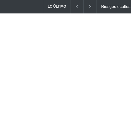
s: ¿Cómo el consumo de alimentos quemados puede
Ayuno Digital: 
LO ÚLTIMO