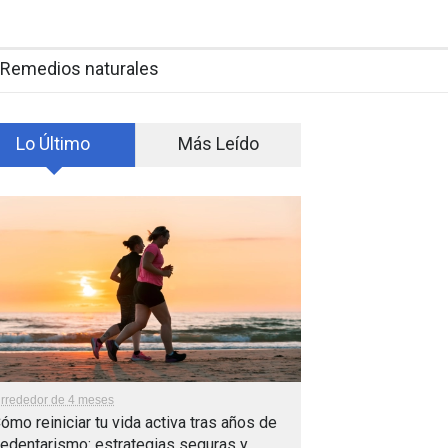
Remedios naturales
Lo Último
Más Leído
lrrededor de 4 meses
ómo reiniciar tu vida activa tras años de
edentarismo: estrategias seguras y