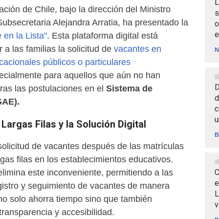
L
ción de Chile, bajo la dirección del Ministro
s
Subsecretaria Alejandra Arratia, ha presentado la
o
e
 en la Lista"
. Esta plataforma digital está
r a las familias la solicitud de
vacantes en
N
acionales públicos o particulares
pecialmente para aquellos que aún no han
a
D
ras las postulaciones en el
Sistema de
d
SAE).
c
u
Largas Filas y la Solución Digital
B
solicitud de vacantes después de las matrículas
gas filas en los establecimientos educativos.
a
C
 elimina este inconveniente, permitiendo a las
e
registro y seguimiento de vacantes de manera
L
 no solo ahorra tiempo sino que también
v
ransparencia y accesibilidad.