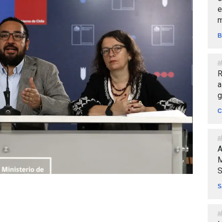
e
m
B
a
R
a
g
C
a
A
M
S
S
a