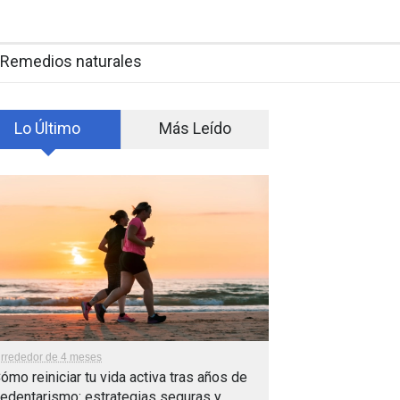
Remedios naturales
Lo Último
Más Leído
lrrededor de 4 meses
ómo reiniciar tu vida activa tras años de
edentarismo: estrategias seguras y