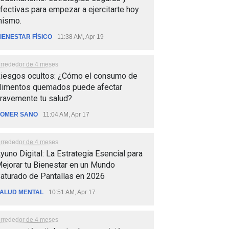
fectivas para empezar a ejercitarte hoy
ismo.
IENESTAR FÍSICO
11:38 AM, Apr 19
lrrededor de 4 meses
iesgos ocultos: ¿Cómo el consumo de
limentos quemados puede afectar
ravemente tu salud?
OMER SANO
11:04 AM, Apr 17
lrrededor de 4 meses
yuno Digital: La Estrategia Esencial para
ejorar tu Bienestar en un Mundo
aturado de Pantallas en 2026
ALUD MENTAL
10:51 AM, Apr 17
lrrededor de 4 meses