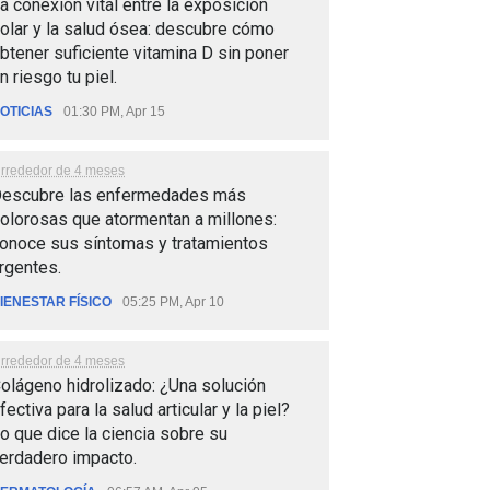
a conexión vital entre la exposición
olar y la salud ósea: descubre cómo
btener suficiente vitamina D sin poner
n riesgo tu piel.
OTICIAS
01:30 PM, Apr 15
lrrededor de 4 meses
escubre las enfermedades más
olorosas que atormentan a millones:
onoce sus síntomas y tratamientos
rgentes.
IENESTAR FÍSICO
05:25 PM, Apr 10
lrrededor de 4 meses
olágeno hidrolizado: ¿Una solución
fectiva para la salud articular y la piel?
o que dice la ciencia sobre su
erdadero impacto.