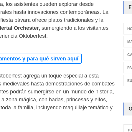
a, los asistentes pueden explorar desde
E
trales hasta innovaciones contemporáneas. La
fiesta bávara ofrece platos tradicionales y la
llertal Orchester,
sumergiendo a los visitantes
HO
riencia Oktoberfest.
M
C
amentos y para qué sirven aquí
PA
toberfest agrega un toque especial a esta
E
os medievales hasta demostraciones de combates
entes podrán sumergirse en un mundo de historia,
 La zona mágica, con hadas, princesas y elfos,
toda la familia, incluyendo maquillaje temático y
O
TU