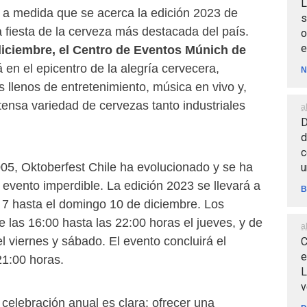
L
 a medida que se acerca la edición 2023 de
s
la fiesta de la cerveza más destacada del país.
o
e
diciembre, el Centro de Eventos Múnich de
 en el epicentro de la alegría cervecera,
N
s llenos de entretenimiento, música en vivo y,
ensa variedad de cervezas tanto industriales
a
D
d
c
005, Oktoberfest Chile ha evolucionado y se ha
u
evento imperdible. La edición 2023 se llevará a
B
 7 hasta el domingo 10 de diciembre. Los
e las 16:00 hasta las 22:00 horas el jueves, y de
a
l viernes y sábado. El evento concluirá el
C
e
1:00 horas.
L
v
 celebración anual es clara: ofrecer una