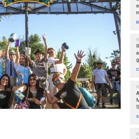
e
m
B
a
R
a
g
C
a
A
M
S
S
a