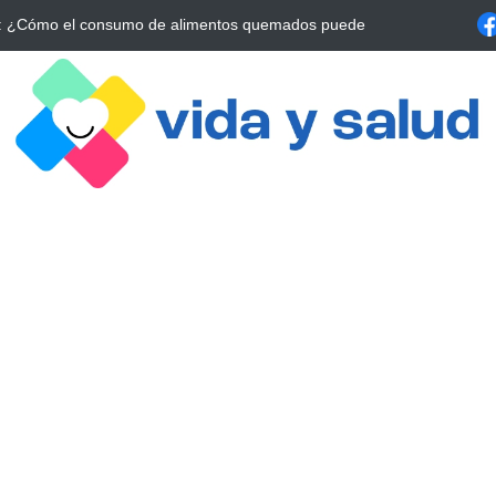
a Estrategia Esencial para Mejorar tu Bienestar
La conexión vital ent
alrrededor de 4 meses