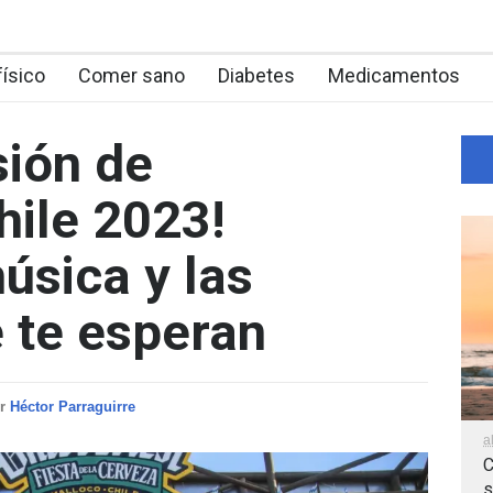
físico
Comer sano
Diabetes
Medicamentos
sión de
hile 2023!
úsica y las
 te esperan
or
Héctor Parraguirre
a
C
s