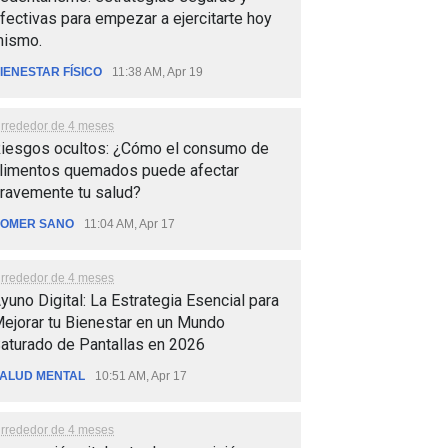
fectivas para empezar a ejercitarte hoy
ismo.
IENESTAR FÍSICO
11:38 AM, Apr 19
lrrededor de 4 meses
iesgos ocultos: ¿Cómo el consumo de
limentos quemados puede afectar
ravemente tu salud?
OMER SANO
11:04 AM, Apr 17
lrrededor de 4 meses
yuno Digital: La Estrategia Esencial para
ejorar tu Bienestar en un Mundo
aturado de Pantallas en 2026
ALUD MENTAL
10:51 AM, Apr 17
lrrededor de 4 meses