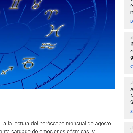
e
m
B
a
R
a
g
C
a
A
M
S
S
, a la lectura del horóscopo mensual de agosto
a
senta cargado de emociones cósmicas, y