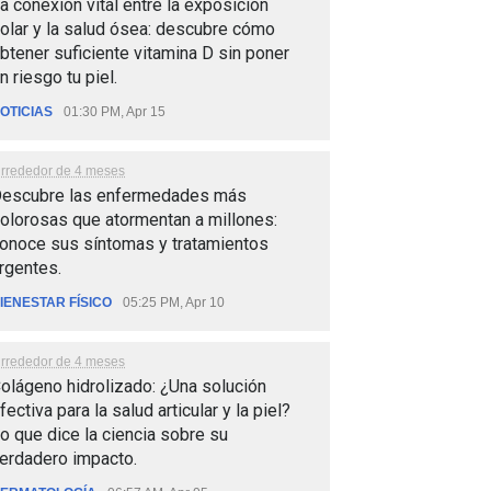
a conexión vital entre la exposición
olar y la salud ósea: descubre cómo
btener suficiente vitamina D sin poner
n riesgo tu piel.
OTICIAS
01:30 PM, Apr 15
lrrededor de 4 meses
escubre las enfermedades más
olorosas que atormentan a millones:
onoce sus síntomas y tratamientos
rgentes.
IENESTAR FÍSICO
05:25 PM, Apr 10
lrrededor de 4 meses
olágeno hidrolizado: ¿Una solución
fectiva para la salud articular y la piel?
o que dice la ciencia sobre su
erdadero impacto.