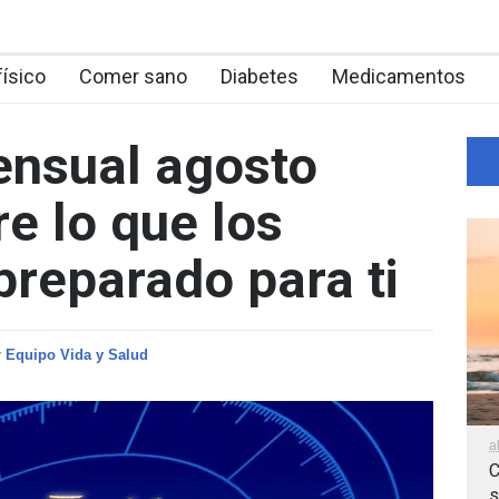
físico
Comer sano
Diabetes
Medicamentos
nsual agosto
e lo que los
preparado para ti
r
Equipo Vida y Salud
a
C
s