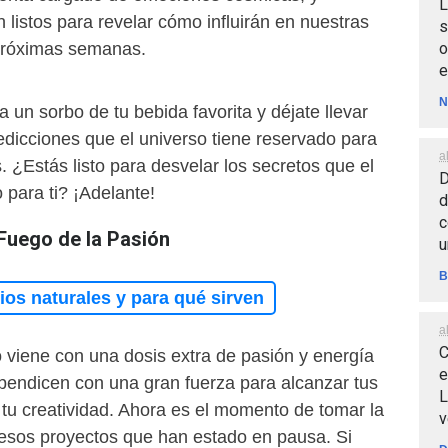
L
 listos para revelar cómo influirán en nuestras
s
o
 próximas semanas.
e
N
a un sorbo de tu bebida favorita y déjate llevar
redicciones que el universo tiene reservado para
a
 ¿Estás listo para desvelar los secretos que el
D
para ti? ¡Adelante!
d
c
 Fuego de la Pasión
u
B
os naturales y para qué sirven
a
C
 viene con una dosis extra de pasión y energía
e
e bendicen con una gran fuerza para alcanzar tus
L
 tu creatividad. Ahora es el momento de tomar la
v
r esos proyectos que han estado en pausa. Si