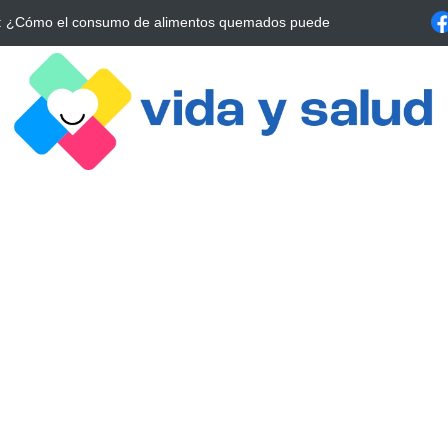
a Estrategia Esencial para Mejorar tu Bienestar
La conexión vital ent
alrrededor de 4 meses