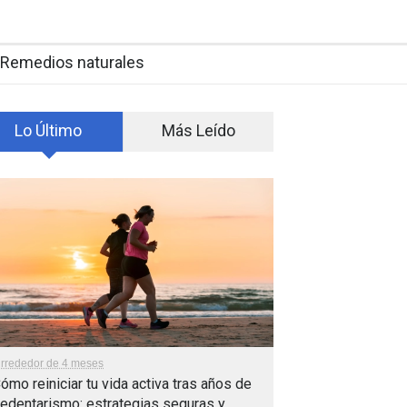
Remedios naturales
Lo Último
Más Leído
lrrededor de 4 meses
ómo reiniciar tu vida activa tras años de
edentarismo: estrategias seguras y