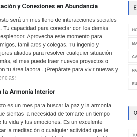
ación y Conexiones en Abundancia
E
sto será un mes lleno de interacciones sociales
a. Tu capacidad para conectar con los demás
HO
 esplendor. Aprovecha este momento para
M
amigos, familiares y colegas. Tu ingenio y
ores aliados para resolver cualquier situación
C
más, el mes puede traer nuevos proyectos o
on tu área laboral. ¡Prepárate para vivir nuevas y
PA
encias!
E
 la Armonía Interior
to es un mes para buscar la paz y la armonía
O
que sientas la necesidad de tomarte un tiempo
e tu vida y tus emociones. Es un excelente
r la meditación o cualquier actividad que te
TU