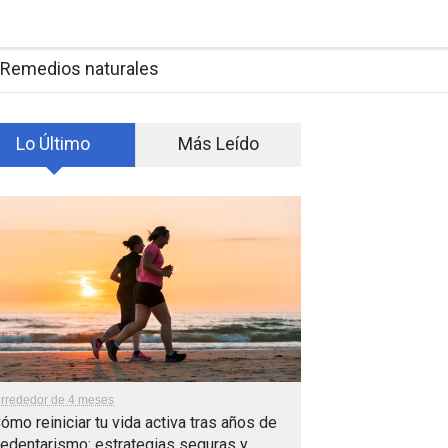
Remedios naturales
Lo Último
Más Leído
lrrededor de 4 meses
ómo reiniciar tu vida activa tras años de
edentarismo: estrategias seguras y