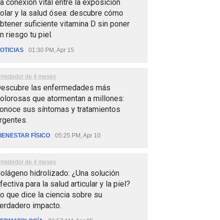
a conexión vital entre la exposición
olar y la salud ósea: descubre cómo
btener suficiente vitamina D sin poner
n riesgo tu piel.
OTICIAS
01:30 PM, Apr 15
lrrededor de 4 meses
escubre las enfermedades más
olorosas que atormentan a millones:
onoce sus síntomas y tratamientos
rgentes.
IENESTAR FÍSICO
05:25 PM, Apr 10
lrrededor de 4 meses
olágeno hidrolizado: ¿Una solución
fectiva para la salud articular y la piel?
o que dice la ciencia sobre su
erdadero impacto.