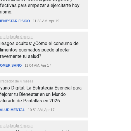
fectivas para empezar a ejercitarte hoy
ismo.
IENESTAR FÍSICO
11:38 AM, Apr 19
lrrededor de 4 meses
iesgos ocultos: ¿Cómo el consumo de
limentos quemados puede afectar
ravemente tu salud?
OMER SANO
11:04 AM, Apr 17
lrrededor de 4 meses
yuno Digital: La Estrategia Esencial para
ejorar tu Bienestar en un Mundo
aturado de Pantallas en 2026
ALUD MENTAL
10:51 AM, Apr 17
lrrededor de 4 meses