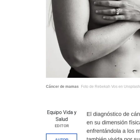
Cáncer de mamas
Foto de Rebekah Vos en Unsplash
Equipo Vida y
El diagnóstico de cá
Salud
en su dimensión física
EDITOR
enfrentándola a los 
también vivida por s