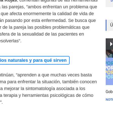
la Rojas
, comentan algunas de las herramientas
D
a las parejas, "ambos enfrentan un problema que
y que afecta enormemente la calidad de vida de
tán pasando por esta enfermedad. Se busca que
Ú
or de la pareja las posibles problemáticas que
sfera de la sexualidad de las pacientes en
esolverlas".
os naturales y para qué sirven
ntinúan, "aprenden a que muchas veces basta
ima para enfrentar la situación, también conocen
 mejorar la sintomatología asociada a los
Gob
la terapia y herramientas psicológicas de cómo
NOTI
".