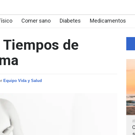
físico
Comer sano
Diabetes
Medicamentos
n Tiempos de
ama
or
Equipo Vida y Salud
a
C
s