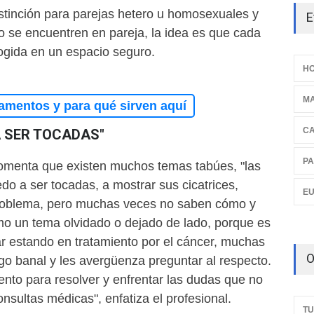
distinción para parejas hetero u homosexuales y
E
o se encuentren en pareja, la idea es que cada
ogida en un espacio seguro.
HO
M
amentos y para qué sirven aquí
C
A SER TOCADAS"
PA
omenta que existen muchos temas tabúes, "las
do a ser tocadas, a mostrar sus cicatrices,
E
problema, pero muchas veces no saben cómo y
o un tema olvidado o dejado de lado, porque es
blar estando en tratamiento por el cáncer, muchas
O
go banal y les avergüenza preguntar al respecto.
ento para resolver y enfrentar las dudas que no
onsultas médicas", enfatiza el profesional.
TU