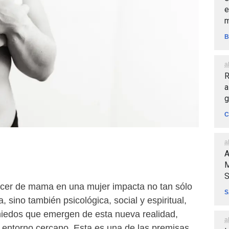
e
m
B
a
R
a
g
C
a
A
M
S
ncer de mama en una mujer impacta no tan sólo
S
, sino también psicológica, social y espiritual,
miedos que emergen de esta nueva realidad,
a
u entorno cercano. Esta es una de las premisas