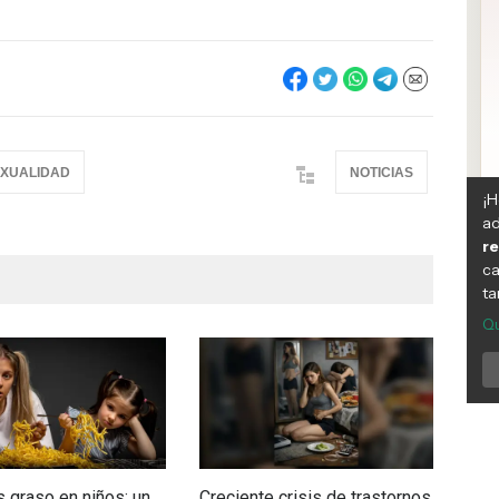
XUALIDAD
NOTICIAS
 graso en niños: un
Creciente crisis de trastornos
Chil