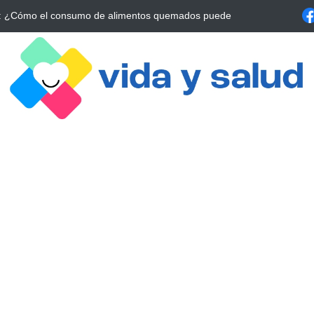
a Estrategia Esencial para Mejorar tu Bienestar
La conexión vital ent
alrrededor de 4 meses