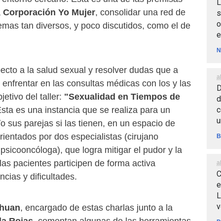
L
a
Corporación Yo Mujer
, consolidar una red de
s
o
mas tan diversos, y poco discutidos, como el de
e
N
ecto a la salud sexual y resolver dudas que a
a
e enfrentar en las consultas médicas con los y las
D
jetivo del taller:
"Sexualidad en Tiempos de
d
c
Esta es una instancia que se realiza para un
u
o sus parejas si las tienen, en un espacio de
orientados por dos especialistas (cirujano
B
sicooncóloga), que logra mitigar el pudor y la
as pacientes participen de forma activa
a
C
ncias y dificultades.
e
L
v
ahuan
, encargado de estas charlas junto a la