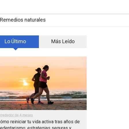
Remedios naturales
Lo Último
Más Leído
lrrededor de 4 meses
ómo reiniciar tu vida activa tras años de
edentarismo: estrategias seguras y