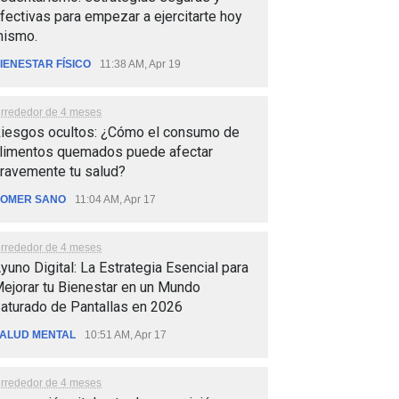
fectivas para empezar a ejercitarte hoy
ismo.
IENESTAR FÍSICO
11:38 AM, Apr 19
lrrededor de 4 meses
iesgos ocultos: ¿Cómo el consumo de
limentos quemados puede afectar
ravemente tu salud?
OMER SANO
11:04 AM, Apr 17
lrrededor de 4 meses
yuno Digital: La Estrategia Esencial para
ejorar tu Bienestar en un Mundo
aturado de Pantallas en 2026
ALUD MENTAL
10:51 AM, Apr 17
lrrededor de 4 meses