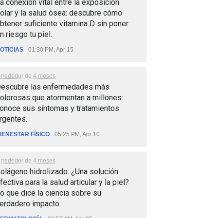
a conexión vital entre la exposición
olar y la salud ósea: descubre cómo
btener suficiente vitamina D sin poner
n riesgo tu piel.
OTICIAS
01:30 PM, Apr 15
lrrededor de 4 meses
escubre las enfermedades más
olorosas que atormentan a millones:
onoce sus síntomas y tratamientos
rgentes.
IENESTAR FÍSICO
05:25 PM, Apr 10
lrrededor de 4 meses
olágeno hidrolizado: ¿Una solución
fectiva para la salud articular y la piel?
o que dice la ciencia sobre su
erdadero impacto.