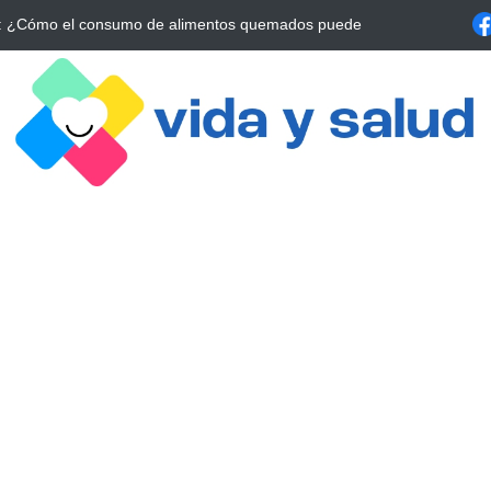
a Estrategia Esencial para Mejorar tu Bienestar
La conexión vital ent
alrrededor de 4 meses