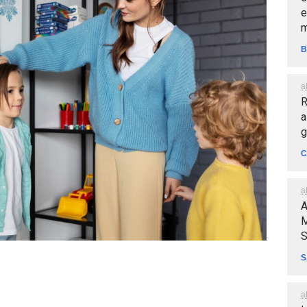
e
m
B
a
R
a
g
C
a
A
M
S
S
a