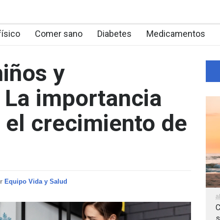
físico
Comer sano
Diabetes
Medicamentos
niños y
 La importancia
 el crecimiento de
or
Equipo Vida y Salud
a
C
s