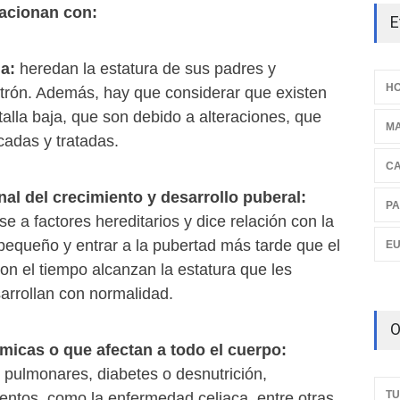
lacionan con:
E
ja:
heredan la estatura de sus padres y
HO
trón. Además, hay que considerar que existen
alla baja, que son debido a alteraciones, que
M
cadas y tratadas.
C
nal del crecimiento y desarrollo puberal:
PA
 a factores hereditarios y dice relación con la
pequeño y entrar a la pubertad más tarde que el
E
on el tiempo alcanzan la estatura que les
arrollan con normalidad.
O
icas o que afectan a todo el cuerpo:
 pulmonares, diabetes o desnutrición,
TU
entos, como la enfermedad celiaca, entre otras,