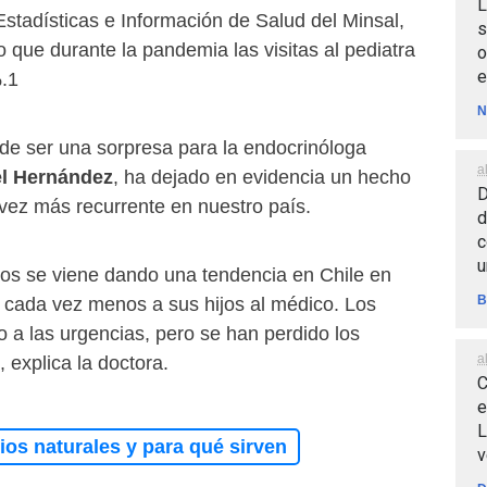
L
stadísticas e Información de Salud del Minsal,
s
 que durante la pandemia las visitas al pediatra
o
e
.1
N
 de ser una sorpresa para la endocrinóloga
a
el Hernández
, ha dejado en evidencia un hecho
D
vez más recurrente en nuestro país.
d
c
u
os se viene dando una tendencia en Chile en
B
n cada vez menos a sus hijos al médico. Los
o a las urgencias, pero se han perdido los
a
, explica la doctora.
C
e
L
os naturales y para qué sirven
v