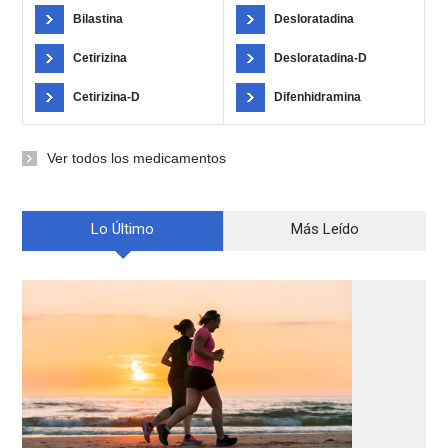
Bilastina
Desloratadina
Cetirizina
Desloratadina-D
Cetirizina-D
Difenhidramina
Ver todos los medicamentos
Lo Último
Más Leído