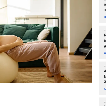
e
m
B
a
R
a
g
C
a
A
M
S
S
a