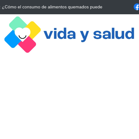
a Estrategia Esencial para Mejorar tu Bienestar
La conexión vital ent
alrrededor de 4 meses