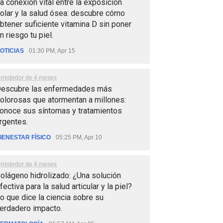
a conexión vital entre la exposición
olar y la salud ósea: descubre cómo
btener suficiente vitamina D sin poner
n riesgo tu piel.
OTICIAS
01:30 PM, Apr 15
lrrededor de 4 meses
escubre las enfermedades más
olorosas que atormentan a millones:
onoce sus síntomas y tratamientos
rgentes.
IENESTAR FÍSICO
05:25 PM, Apr 10
lrrededor de 4 meses
olágeno hidrolizado: ¿Una solución
fectiva para la salud articular y la piel?
o que dice la ciencia sobre su
erdadero impacto.