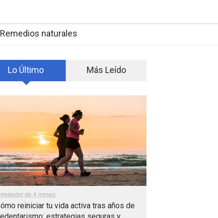
Remedios naturales
Lo Último
Más Leído
lrrededor de 4 meses
ómo reiniciar tu vida activa tras años de
edentarismo: estrategias seguras y