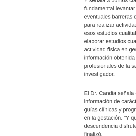
Y señala 3 puntos cla
fundamental levantar
eventuales barreras 
para realizar activida
esos estudios cualit
elaborar estudios cua
actividad física en g
información obtenida
profesionales de la sa
investigador.
El Dr. Candia señala 
información de caráct
guías clínicas y prog
en la gestación. "Y q
descendencia disfrute
finalizó.