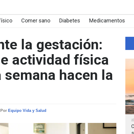
físico
Comer sano
Diabetes
Medicamentos
nte la gestación:
 actividad física
a semana hacen la
Por
Equipo Vida y Salud
a
C
s