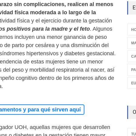
razo sin complicaciones, realicen al menos
E
idad física moderada a lo largo de la
tividad física y el ejercicio durante la gestación
os positivos para la madre y el feto
. Algunos
HO
ternos incluyen una menor ganancia de peso
M
o de parto por cesárea y una disminución del
 síndromes hipertensivos y diabetes gestacional.
C
scendencia de estas mujeres tiene un menor
 del peso y morbilidad respiratoria al nacer, así
PA
eño cognitivo dentro de los primeros años de
E
a.
amentos y para qué sirven aquí
O
igador UOH, aquellas mujeres que desarrollen
TU
vos o diabetes en la gestación tienen mayor