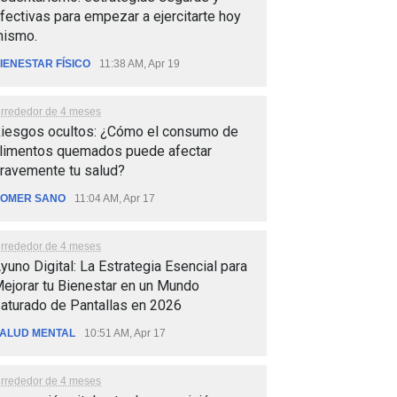
fectivas para empezar a ejercitarte hoy
ismo.
IENESTAR FÍSICO
11:38 AM, Apr 19
lrrededor de 4 meses
iesgos ocultos: ¿Cómo el consumo de
limentos quemados puede afectar
ravemente tu salud?
OMER SANO
11:04 AM, Apr 17
lrrededor de 4 meses
yuno Digital: La Estrategia Esencial para
ejorar tu Bienestar en un Mundo
aturado de Pantallas en 2026
ALUD MENTAL
10:51 AM, Apr 17
lrrededor de 4 meses