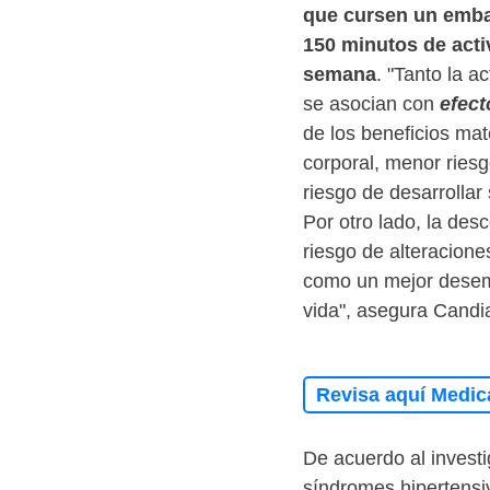
que cursen un emba
150 minutos de activ
semana
. "Tanto la ac
se asocian con
efect
de los beneficios ma
corporal, menor riesg
riesgo de desarrollar
Por otro lado, la de
riesgo de alteraciones
como un mejor desemp
vida", asegura Candi
Revisa aquí Medic
De acuerdo al invest
síndromes hipertensi