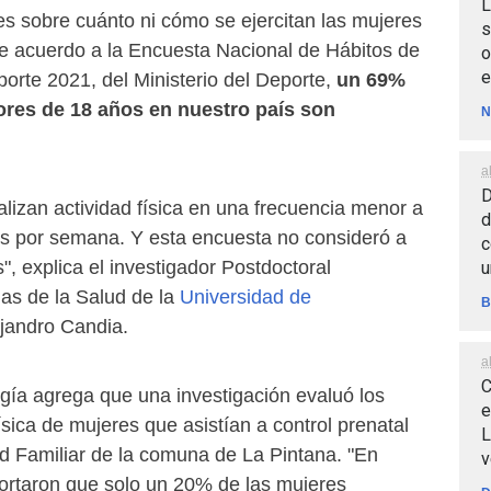
L
es sobre cuánto ni cómo se ejercitan las mujeres
s
de acuerdo a la Encuesta Nacional de Hábitos de
o
e
porte 2021, del Ministerio del Deporte,
un 69%
res de 18 años en nuestro país son
N
a
D
ealizan actividad física en una frecuencia menor a
d
es por semana. Y esta encuesta no consideró a
c
", explica el investigador Postdoctoral
u
cias de la Salud de la
Universidad de
B
jandro Candia.
a
C
ía agrega que una investigación evaluó los
e
ísica de mujeres que asistían a control prenatal
L
d Familiar de la comuna de La Pintana. "En
v
portaron que solo un 20% de las mujeres