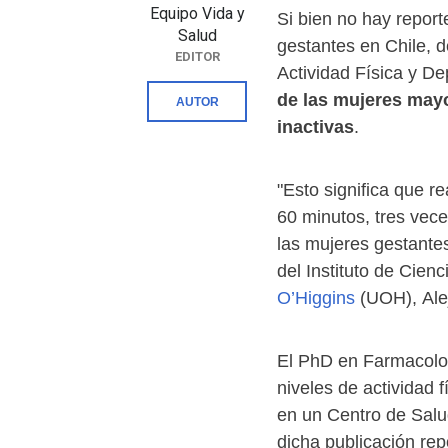
Equipo Vida y
Si bien no hay report
Salud
gestantes en Chile, 
EDITOR
Actividad Física y De
de las mujeres mayo
AUTOR
inactivas
.
"Esto significa que r
60 minutos, tres vec
las mujeres gestantes
del Instituto de Cien
O’Higgins
(UOH), Ale
El PhD en Farmacolog
niveles de actividad f
en un Centro de Salu
dicha publicación re