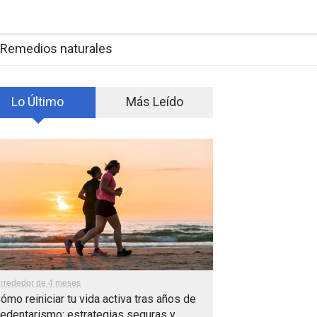
Remedios naturales
Lo Último
Más Leído
lrrededor de 4 meses
ómo reiniciar tu vida activa tras años de
edentarismo: estrategias seguras y