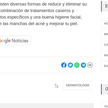
xisten diversas formas de reducir y eliminar su
E
combinación de tratamientos caseros y
tos específicos y una buena higiene facial,
 las manchas del acné y mejorar tu piel.
HO
M
C
PA
E
DERMATOLOGÍA
O
TU