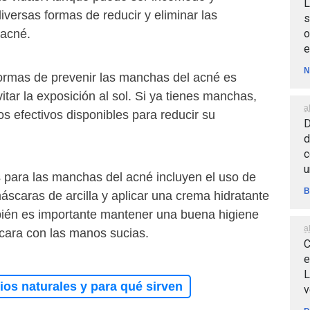
L
diversas formas de reducir y eliminar las
s
o
 acné.
e
N
ormas de prevenir las manchas del acné es
itar la exposición al sol. Si ya tienes manchas,
a
os efectivos disponibles para reducir su
D
d
c
u
 para las manchas del acné incluyen el uso de
B
áscaras de arcilla y aplicar una crema hidratante
ién es importante mantener una buena higiene
a
a cara con las manos sucias.
C
e
L
os naturales y para qué sirven
v