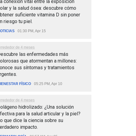
a conexión vital entre la exposición
olar y la salud ósea: descubre cómo
btener suficiente vitamina D sin poner
n riesgo tu piel.
OTICIAS
01:30 PM, Apr 15
lrrededor de 4 meses
escubre las enfermedades más
olorosas que atormentan a millones:
onoce sus síntomas y tratamientos
rgentes.
IENESTAR FÍSICO
05:25 PM, Apr 10
lrrededor de 4 meses
olágeno hidrolizado: ¿Una solución
fectiva para la salud articular y la piel?
o que dice la ciencia sobre su
erdadero impacto.