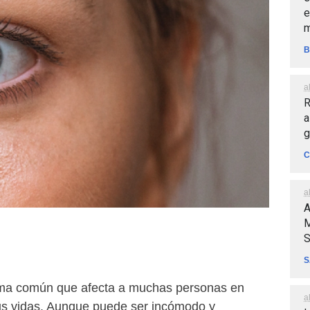
e
m
B
a
R
a
g
C
a
A
M
S
S
ema común que afecta a muchas personas en
a
s vidas. Aunque puede ser incómodo y