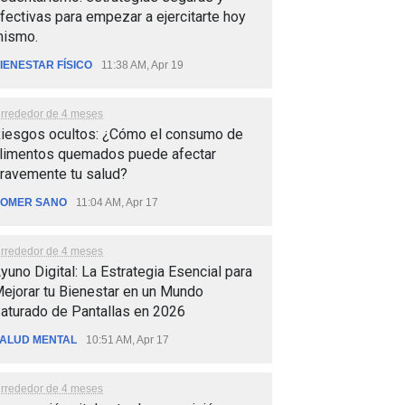
fectivas para empezar a ejercitarte hoy
ismo.
IENESTAR FÍSICO
11:38 AM, Apr 19
lrrededor de 4 meses
iesgos ocultos: ¿Cómo el consumo de
limentos quemados puede afectar
ravemente tu salud?
OMER SANO
11:04 AM, Apr 17
lrrededor de 4 meses
yuno Digital: La Estrategia Esencial para
ejorar tu Bienestar en un Mundo
aturado de Pantallas en 2026
ALUD MENTAL
10:51 AM, Apr 17
lrrededor de 4 meses