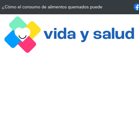
a Estrategia Esencial para Mejorar tu Bienestar
La conexión vital ent
alrrededor de 4 meses