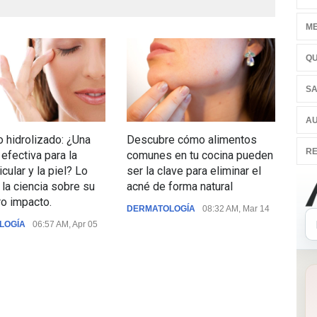
ME
QU
SA
AU
 hidrolizado: ¿Una
Descubre cómo alimentos
Niñ
RE
 efectiva para la
comunes en tu cocina pueden
may
icular y la piel? Lo
ser la clave para eliminar el
pro
 la ciencia sobre su
acné de forma natural
sab
o impacto.
DERMATOLOGÍA
08:32 AM, Mar 14
DER
LOGÍA
06:57 AM, Apr 05