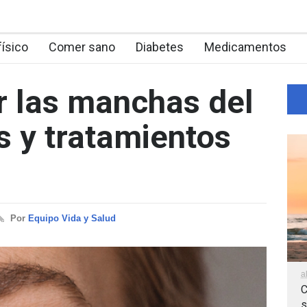
físico
Comer sano
Diabetes
Medicamentos
 las manchas del
s y tratamientos
Por
Equipo Vida y Salud
a
C
s