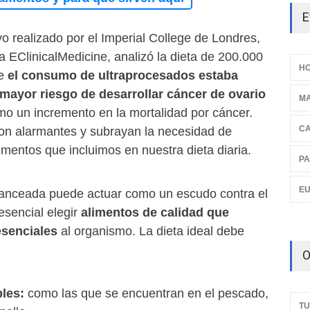
E
ivo realizado por el Imperial College de Londres,
ta EClinicalMedicine, analizó la dieta de 200.000
HO
ue
el consumo de ultraprocesados estaba
mayor riesgo de desarrollar cáncer de ovario
M
omo un incremento en la mortalidad por cáncer.
C
on alarmantes y subrayan la necesidad de
limentos que incluimos en nuestra dieta diaria.
PA
E
lanceada puede actuar como un escudo contra el
 esencial elegir
alimentos de calidad que
esenciales
al organismo. La dieta ideal debe
O
les:
como las que se encuentran en el pescado,
TU