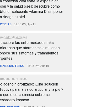
a conexión vital entre la exposición
olar y la salud ósea: descubre cómo
btener suficiente vitamina D sin poner
n riesgo tu piel.
OTICIAS
01:30 PM, Apr 15
lrrededor de 4 meses
escubre las enfermedades más
olorosas que atormentan a millones:
onoce sus síntomas y tratamientos
rgentes.
IENESTAR FÍSICO
05:25 PM, Apr 10
lrrededor de 4 meses
olágeno hidrolizado: ¿Una solución
fectiva para la salud articular y la piel?
o que dice la ciencia sobre su
erdadero impacto.