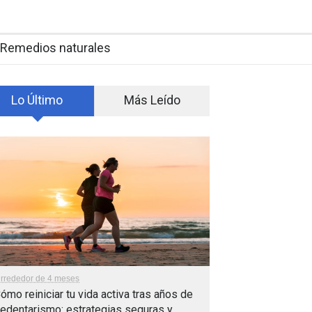
Remedios naturales
Lo Último
Más Leído
lrrededor de 4 meses
ómo reiniciar tu vida activa tras años de
edentarismo: estrategias seguras y