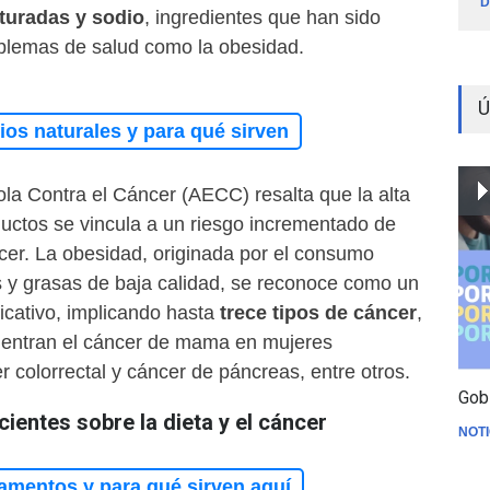
D
turadas y sodio
, ingredientes que han sido
blemas de salud como la obesidad.
Ú
os naturales y para qué sirven
la Contra el Cáncer (AECC) resalta que la alta
ductos se vincula a un riesgo incrementado de
cer. La obesidad, originada por el consumo
 y grasas de baja calidad, se reconoce como un
ficativo, implicando hasta
trece tipos de cáncer
,
uentran el cáncer de mama en mujeres
 colorrectal y cáncer de páncreas, entre otros.
Gob
cientes sobre la dieta y el cáncer
NOTI
amentos y para qué sirven aquí