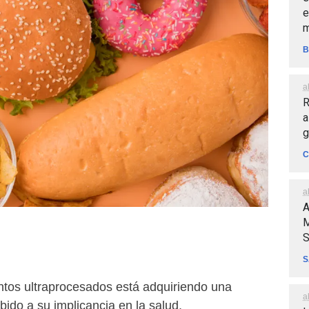
e
m
B
a
R
a
g
C
a
A
M
S
S
tos ultraprocesados está adquiriendo una
a
bido a su implicancia en la salud,