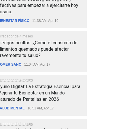
fectivas para empezar a ejercitarte hoy
ismo.
IENESTAR FÍSICO
11:38 AM, Apr 19
lrrededor de 4 meses
iesgos ocultos: ¿Cómo el consumo de
limentos quemados puede afectar
ravemente tu salud?
OMER SANO
11:04 AM, Apr 17
lrrededor de 4 meses
yuno Digital: La Estrategia Esencial para
ejorar tu Bienestar en un Mundo
aturado de Pantallas en 2026
ALUD MENTAL
10:51 AM, Apr 17
lrrededor de 4 meses