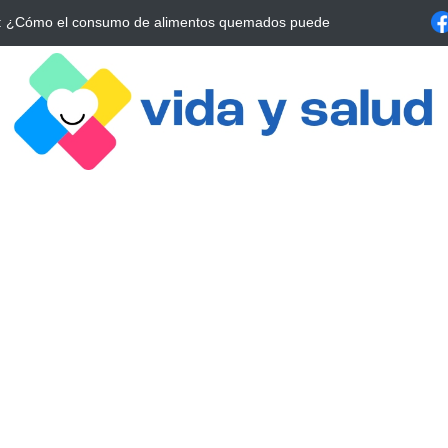
a Estrategia Esencial para Mejorar tu Bienestar
La conexión vital ent
alrrededor de 4 meses