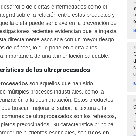
L
l desarrollo de ciertas enfermedades como el
s
o
tegral sobre la relación entre estos productos y
e
que la dieta puede ser clave en la prevención de
estigaciones recientes evidencian que la ingesta
N
stá directamente asociada con un mayor riesgo
os de cáncer, lo que pone en alerta a los
a
D
a importancia de una alimentación saludable.
d
c
terísticas de los ultraprocesados
u
aprocesados
son aquellos que han sido
B
de múltiples procesos industriales, como la
eurización o la deshidratación. Estos productos
a
C
s que buscan mejorar el sabor, la textura o la
e
s comunes de ultraprocesados son los refrescos,
L
 platos precocinados. Su característica principal
v
recer de nutrientes esenciales, son
ricos en