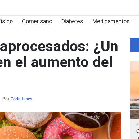
físico
Comer sano
Diabetes
Medicamentos
raprocesados: ¿Un
en el aumento del
Por
Carla Linés
a
C
s