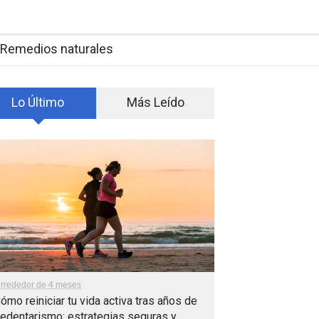
Remedios naturales
Lo Último
Más Leído
lrrededor de 4 meses
ómo reiniciar tu vida activa tras años de
edentarismo: estrategias seguras y