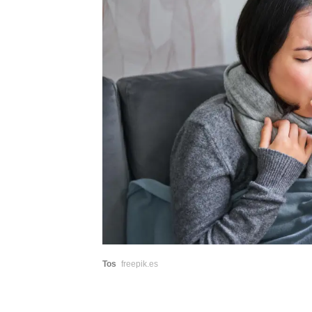
Tos
freepik.es