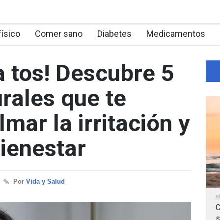
físico
Comer sano
Diabetes
Medicamentos
la tos! Descubre 5
rales que te
mar la irritación y
bienestar
Por
Vida y Salud
a
C
s