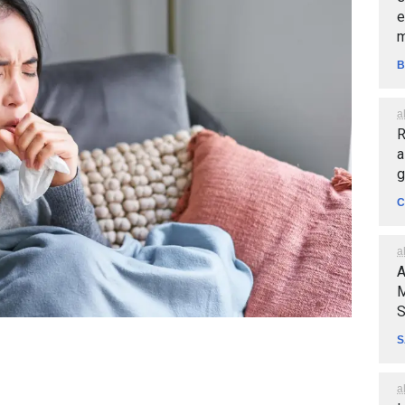
e
m
B
a
R
a
g
C
a
A
M
S
S
a