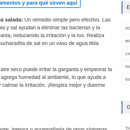
amentos y para qué sirven aquí
E
ua salada:
Un remedio simple pero efectivo. Las
ia y sal ayudan a eliminar las bacterias y la
HO
nta, reduciendo la irritación y la tos. Realiza
M
ucharadita de sal en un vaso de agua tibia
C
PA
aire seco puede irritar la garganta y empeorar la
r agrega humedad al ambiente, lo que ayuda a
E
y calmar la irritación. ¡Respira mejor y duerme
O
TU
stente, intensa o acompañada de otros síntomas