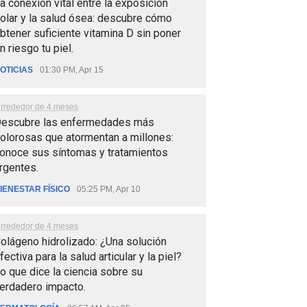
a conexión vital entre la exposición
olar y la salud ósea: descubre cómo
btener suficiente vitamina D sin poner
n riesgo tu piel.
OTICIAS
01:30 PM, Apr 15
lrrededor de 4 meses
escubre las enfermedades más
olorosas que atormentan a millones:
onoce sus síntomas y tratamientos
rgentes.
IENESTAR FÍSICO
05:25 PM, Apr 10
lrrededor de 4 meses
olágeno hidrolizado: ¿Una solución
fectiva para la salud articular y la piel?
o que dice la ciencia sobre su
erdadero impacto.