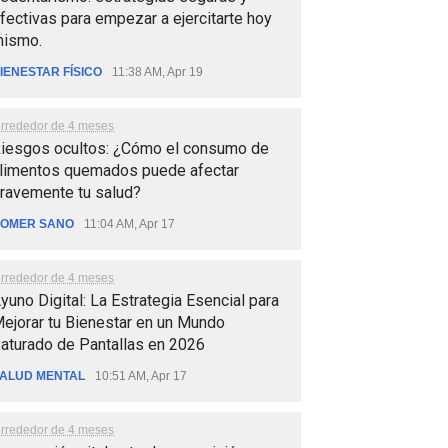
fectivas para empezar a ejercitarte hoy
ismo.
IENESTAR FÍSICO
11:38 AM, Apr 19
lrrededor de 4 meses
iesgos ocultos: ¿Cómo el consumo de
limentos quemados puede afectar
ravemente tu salud?
OMER SANO
11:04 AM, Apr 17
lrrededor de 4 meses
yuno Digital: La Estrategia Esencial para
ejorar tu Bienestar en un Mundo
aturado de Pantallas en 2026
ALUD MENTAL
10:51 AM, Apr 17
lrrededor de 4 meses