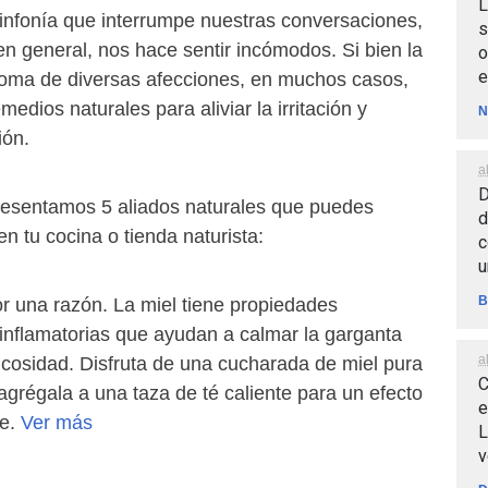
L
sinfonía que interrumpe nuestras conversaciones,
s
en general, nos hace sentir incómodos. Si bien la
o
e
toma de diversas afecciones, en muchos casos,
edios naturales para aliviar la irritación y
N
ión.
a
D
 presentamos 5 aliados naturales que puedes
d
en tu cocina o tienda naturista:
c
u
B
or una razón. La miel tiene propiedades
iinflamatorias que ayudan a calmar la garganta
a
 mucosidad. Disfruta de una cucharada de miel pura
C
agrégala a una taza de té caliente para un efecto
e
te.
Ver más
L
v