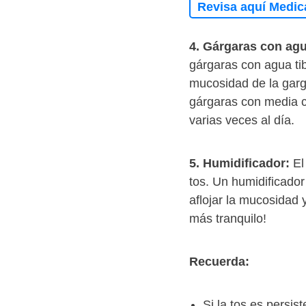
Revisa aquí Medic
4. Gárgaras con ag
gárgaras con agua tib
mucosidad de la garga
gárgaras con media c
varias veces al día.
5. Humidificador:
El 
tos. Un humidificado
aflojar la mucosidad 
más tranquilo!
Recuerda:
Si la tos es persi