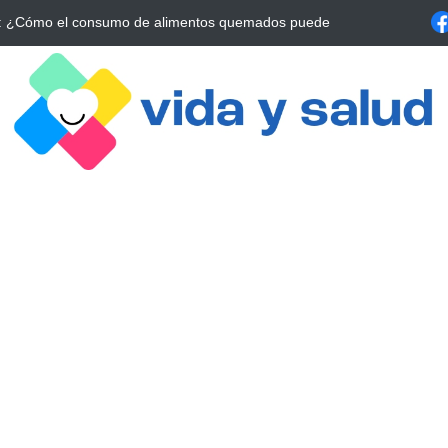
a Estrategia Esencial para Mejorar tu Bienestar
La conexión vital ent
alrrededor de 4 meses