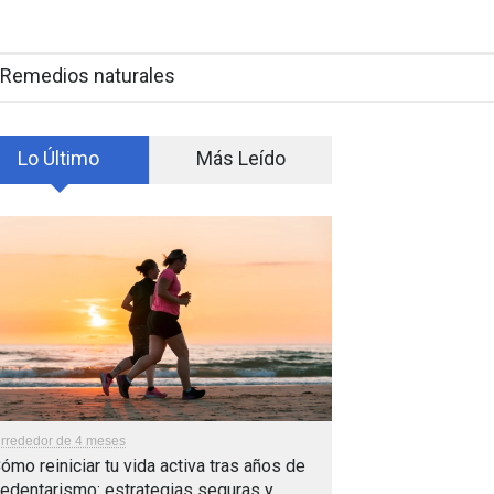
Remedios naturales
Lo Último
Más Leído
lrrededor de 4 meses
ómo reiniciar tu vida activa tras años de
edentarismo: estrategias seguras y