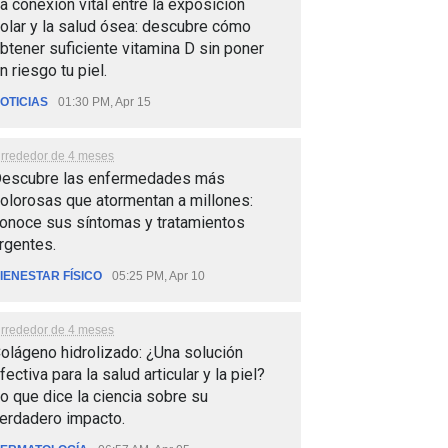
a conexión vital entre la exposición
olar y la salud ósea: descubre cómo
btener suficiente vitamina D sin poner
n riesgo tu piel.
OTICIAS
01:30 PM, Apr 15
lrrededor de 4 meses
escubre las enfermedades más
olorosas que atormentan a millones:
onoce sus síntomas y tratamientos
rgentes.
IENESTAR FÍSICO
05:25 PM, Apr 10
lrrededor de 4 meses
olágeno hidrolizado: ¿Una solución
fectiva para la salud articular y la piel?
o que dice la ciencia sobre su
erdadero impacto.