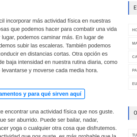
E
cil incorporar más actividad física en nuestras
osas que podemos hacer para combatir una vida
HO
r lugar, podemos caminar más. En lugar de
M
odemos subir las escaleras. También podemos
onducir en distancias cortas. Otra opción es
C
 de baja intensidad en nuestra rutina diaria, como
o levantarse y moverse cada media hora.
PA
E
amentos y para qué sirven aquí
 encontrar una actividad física que nos guste.
O
que ser aburrido. Puede ser bailar, nadar,
acer yoga o cualquier otra cosa que disfrutemos.
TU
ctividad que nos guste, es más probable que la