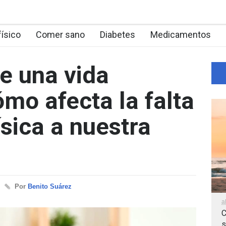
físico
Comer sano
Diabetes
Medicamentos
de una vida
mo afecta la falta
ísica a nuestra
Por
Benito Suárez
a
C
s