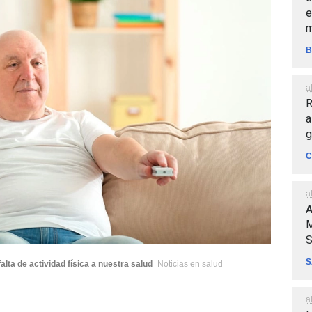
e
m
B
a
R
a
g
C
a
A
M
S
S
alta de actividad física a nuestra salud
Noticias en salud
a