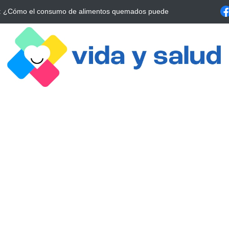
a Estrategia Esencial para Mejorar tu Bienestar
La conexión vital ent
alrrededor de 4 meses