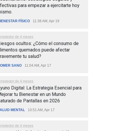
fectivas para empezar a ejercitarte hoy
ismo.
IENESTAR FÍSICO
11:38 AM, Apr 19
lrrededor de 4 meses
iesgos ocultos: ¿Cómo el consumo de
limentos quemados puede afectar
ravemente tu salud?
OMER SANO
11:04 AM, Apr 17
lrrededor de 4 meses
yuno Digital: La Estrategia Esencial para
ejorar tu Bienestar en un Mundo
aturado de Pantallas en 2026
ALUD MENTAL
10:51 AM, Apr 17
lrrededor de 4 meses