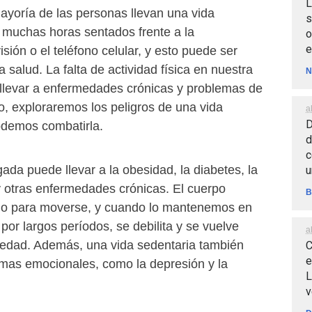
L
mayoría de las personas llevan una vida
s
muchas horas sentados frente a la
o
e
sión o el teléfono celular, y esto puede ser
 salud. La falta de actividad física en nuestra
N
 llevar a enfermedades crónicas y problemas de
lo, exploraremos los peligros de una vida
a
D
odemos combatirla.
d
c
gada puede llevar a la obesidad, la diabetes, la
u
 y otras enfermedades crónicas. El cuerpo
B
o para moverse, y cuando lo mantenemos en
 por largos períodos, se debilita y se vuelve
a
edad. Además, una vida sedentaria también
C
e
emas emocionales, como la depresión y la
L
v