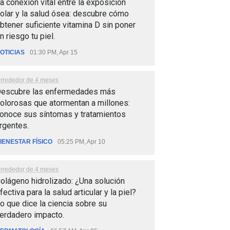
a conexión vital entre la exposición
olar y la salud ósea: descubre cómo
btener suficiente vitamina D sin poner
n riesgo tu piel.
OTICIAS
01:30 PM, Apr 15
lrrededor de 4 meses
escubre las enfermedades más
olorosas que atormentan a millones:
onoce sus síntomas y tratamientos
rgentes.
IENESTAR FÍSICO
05:25 PM, Apr 10
lrrededor de 4 meses
olágeno hidrolizado: ¿Una solución
fectiva para la salud articular y la piel?
o que dice la ciencia sobre su
erdadero impacto.