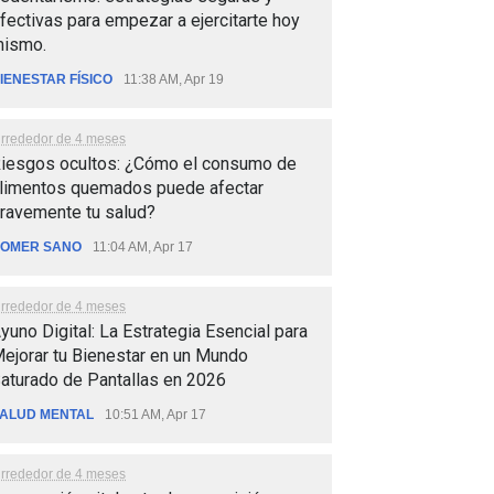
fectivas para empezar a ejercitarte hoy
ismo.
IENESTAR FÍSICO
11:38 AM, Apr 19
lrrededor de 4 meses
iesgos ocultos: ¿Cómo el consumo de
limentos quemados puede afectar
ravemente tu salud?
OMER SANO
11:04 AM, Apr 17
lrrededor de 4 meses
yuno Digital: La Estrategia Esencial para
ejorar tu Bienestar en un Mundo
aturado de Pantallas en 2026
ALUD MENTAL
10:51 AM, Apr 17
lrrededor de 4 meses