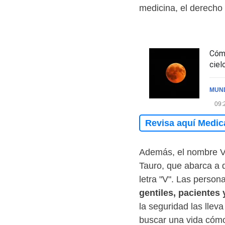
medicina, el derecho o
Cómo
ciel
MUN
09:
Revisa aquí Medic
Además, el nombre Va
Tauro, que abarca a 
letra "V". Las person
gentiles, pacientes
la seguridad las lleva
buscar una vida cóm