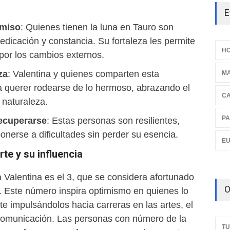
E
omiso
: Quienes tienen la luna en Tauro son
edicación y constancia. Su fortaleza les permite
HO
 por los cambios externos.
za
: Valentina y quienes comparten esta
M
 a querer rodearse de lo hermoso, abrazando el
C
a naturaleza.
PA
ecuperarse
: Estas personas son resilientes,
nerse a dificultades sin perder su esencia.
E
te y su influencia
 Valentina es el 3, que se considera afortunado
O
d. Este número inspira optimismo en quienes lo
e impulsándolos hacia carreras en las artes, el
 comunicación. Las personas con número de la
TU