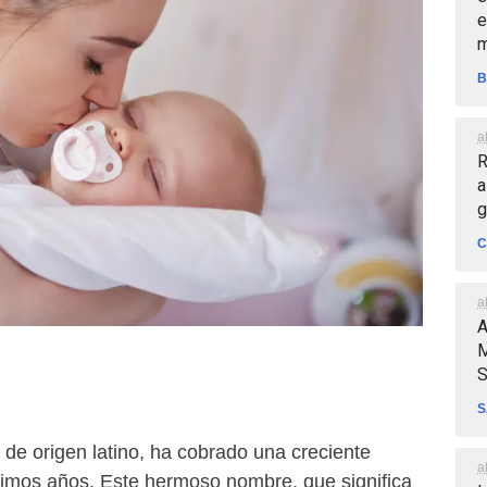
e
m
B
a
R
a
g
C
a
A
M
S
S
, de origen latino, ha cobrado una creciente
a
ltimos años. Este hermoso nombre, que significa