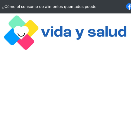
a Estrategia Esencial para Mejorar tu Bienestar
La conexión vital ent
alrrededor de 4 meses