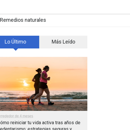
Remedios naturales
Lo Último
Más Leído
lrrededor de 4 meses
ómo reiniciar tu vida activa tras años de
edentarismo: estrategias seguras y