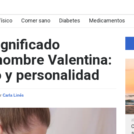
físico
Comer sano
Diabetes
Medicamentos
ignificado
nombre Valentina:
o y personalidad
or
Carla Linés
a
C
s