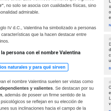
L
e"
, no solo se asocia con cualidades físicas, sino
s
o
onalidad admirable.
e
N
glo IV d.C., Valentina ha simbolizado a personas
, características que la hacen destacar entre
a
inos.
D
d
 la persona con el nombre Valentina
c
u
os naturales y para qué sirven
B
van el nombre Valentina suelen ser vistas como
a
C
ndependientes y valientes
. Se destacan por su
e
n
, además de poseer un firme sentido de la
L
 psicológicos se reflejan en su elección de
v
unes sus inclinaciones hacia el campo de la