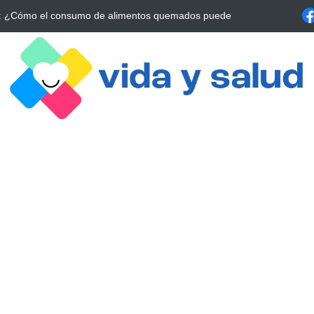
a Estrategia Esencial para Mejorar tu Bienestar
La conexión vital ent
alrrededor de 4 meses