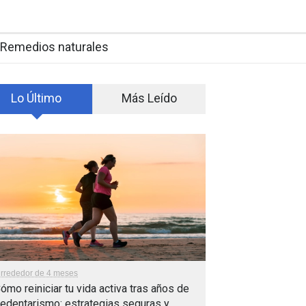
Remedios naturales
Lo Último
Más Leído
lrrededor de 4 meses
ómo reiniciar tu vida activa tras años de
edentarismo: estrategias seguras y