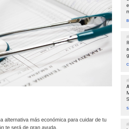
e
m
B
a
R
a
g
C
a
A
M
S
S
a alternativa más económica para cuidar de tu
a
ón te será de gran ayuda.