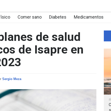
físico
Comer sano
Diabetes
Medicamentos
planes de salud
os de Isapre en
2023
or
Sergio Meza
a
C
s