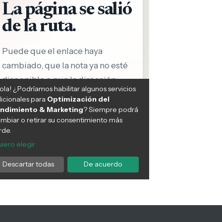
e hace historia al erradicar
Crisis en salud: Más de mil
epra, convirtiéndose en el
pacientes en espera de
mer país de América
mamografías en Purranque y
ficado por la OMS en
Río Negro exigen soluciones
ar este hito de salud
urgentes
ica
NOTICIAS
12:31 PM, Feb 16
CIAS
08:15 AM, Mar 06