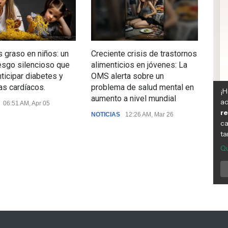
 graso en niños: un
Creciente crisis de trastornos
Chil
esgo silencioso que
alimenticios en jóvenes: La
la l
nticipar diabetes y
OMS alerta sobre un
pri
s cardíacos.
problema de salud mental en
veri
aumento a nivel mundial
logr
06:51 AM, Apr 05
públ
NOTICIAS
12:26 AM, Mar 26
NOTI