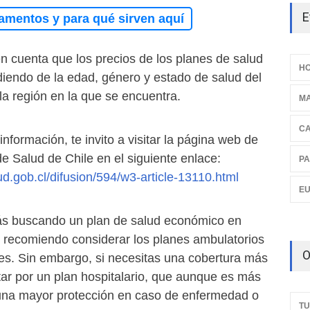
E
amentos y para qué sirven aquí
n cuenta que los precios de los planes de salud
HO
iendo de la edad, género y estado de salud del
 la región en la que se encuentra.
M
C
 información, te invito a visitar la página web de
e Salud de Chile en el siguiente enlace:
PA
d.gob.cl/difusion/594/w3-article-13110.html
E
tás buscando un plan de salud económico en
e recomiendo considerar los planes ambulatorios
O
res. Sin embargo, si necesitas una cobertura más
ar por un plan hospitalario, que aunque es más
 una mayor protección en caso de enfermedad o
TU