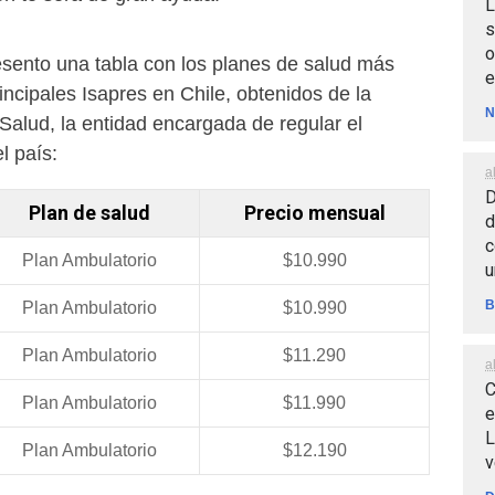
L
s
o
esento una tabla con los planes de salud más
e
ncipales Isapres en Chile, obtenidos de la
N
Salud, la entidad encargada de regular el
l país:
a
D
Plan de salud
Precio mensual
d
c
Plan Ambulatorio
$10.990
u
B
Plan Ambulatorio
$10.990
Plan Ambulatorio
$11.290
a
C
Plan Ambulatorio
$11.990
e
L
Plan Ambulatorio
$12.190
v