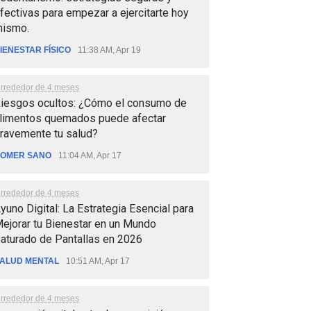
fectivas para empezar a ejercitarte hoy
ismo.
IENESTAR FÍSICO
11:38 AM, Apr 19
lrrededor de 4 meses
iesgos ocultos: ¿Cómo el consumo de
limentos quemados puede afectar
ravemente tu salud?
OMER SANO
11:04 AM, Apr 17
lrrededor de 4 meses
yuno Digital: La Estrategia Esencial para
ejorar tu Bienestar en un Mundo
aturado de Pantallas en 2026
ALUD MENTAL
10:51 AM, Apr 17
lrrededor de 4 meses