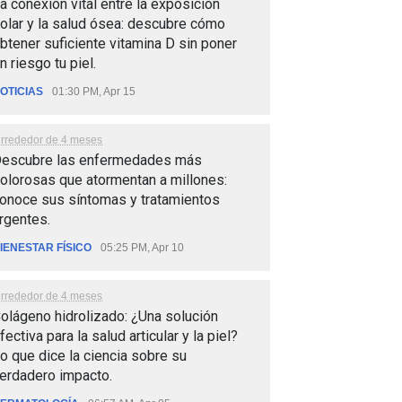
a conexión vital entre la exposición
olar y la salud ósea: descubre cómo
btener suficiente vitamina D sin poner
n riesgo tu piel.
OTICIAS
01:30 PM, Apr 15
lrrededor de 4 meses
escubre las enfermedades más
olorosas que atormentan a millones:
onoce sus síntomas y tratamientos
rgentes.
IENESTAR FÍSICO
05:25 PM, Apr 10
lrrededor de 4 meses
olágeno hidrolizado: ¿Una solución
fectiva para la salud articular y la piel?
o que dice la ciencia sobre su
erdadero impacto.