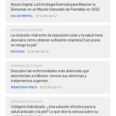
Ayuno Digital: La Estrategia Esencial para Mejorar tu
Bienestar en un Mundo Saturado de Pantallas en 2026
SALUD MENTAL
10:51 AM, Apr 17
alrrededor de 4 meses
La conexión vital entre la exposición solar y la salud ósea:
descubre cómo obtener suficiente vitamina D sin poner
en riesgo tu piel.
NOTICIAS
01:30 PM, Apr 15
alrrededor de 4 meses
Descubre las enfermedades más dolorosas que
atormentan a millones: conoce sus síntomas y
tratamientos urgentes.
BIENESTAR FÍSICO
05:25 PM, Apr 10
alrrededor de 4 meses
Colágeno hidrolizado: ¿Una solución efectiva para la
salud articular y la piel? Lo que dice la ciencia sobre su