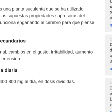
L
s
s una planta suculenta que se ha utilizado
o
 sus supuestas propiedades supresoras del
e
 funciona engañando al cerebro para que piense
N
a
secundarios
D
d
nal, cambios en el gusto, irritabilidad, aumento
c
pertensión.
u
B
 diaria
 400-800 mg al día, en dosis divididas.
a
C
e
L
v