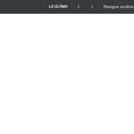
s: ¿Cómo el consumo de alimentos quemados puede
Ayuno Digital: 
LO ÚLTIMO