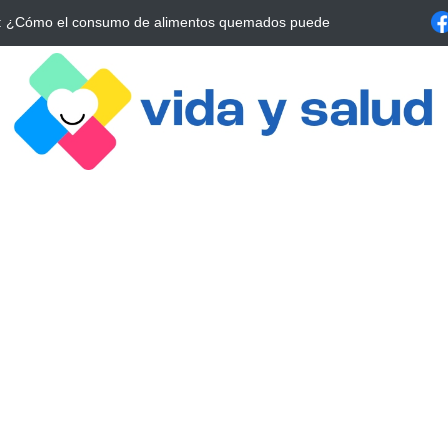
La Estrategia Esencial para Mejorar tu Bienestar
La conexión vital ent
alrrededor de 4 meses