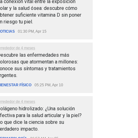
a conexión vital entre la exposición
olar y la salud ósea: descubre cómo
btener suficiente vitamina D sin poner
n riesgo tu piel.
OTICIAS
01:30 PM, Apr 15
lrrededor de 4 meses
escubre las enfermedades más
olorosas que atormentan a millones:
onoce sus síntomas y tratamientos
rgentes.
IENESTAR FÍSICO
05:25 PM, Apr 10
lrrededor de 4 meses
olágeno hidrolizado: ¿Una solución
fectiva para la salud articular y la piel?
o que dice la ciencia sobre su
erdadero impacto.