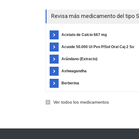
Revisa más medicamento del tipo 
Acetato de Calcio 667 mg
Acuode 50.000 Ui Pvo P/Sol Oral Caj 2 So
Arándano (Extracto)
Ashwagandha
Berberina
Ver todos los medicamentos