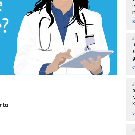
e
m
B
a
R
a
g
C
a
A
M
S
nto
S
a