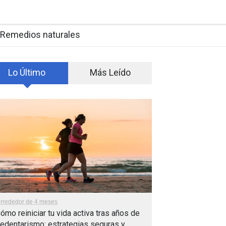
Remedios naturales
Lo Último
Más Leído
lrrededor de 4 meses
ómo reiniciar tu vida activa tras años de
edentarismo: estrategias seguras y