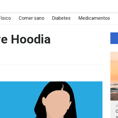
físico
Comer sano
Diabetes
Medicamentos
ve Hoodia
a
C
s