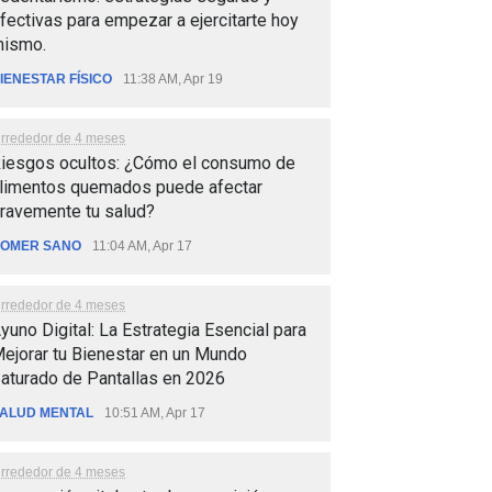
fectivas para empezar a ejercitarte hoy
ismo.
IENESTAR FÍSICO
11:38 AM, Apr 19
lrrededor de 4 meses
iesgos ocultos: ¿Cómo el consumo de
limentos quemados puede afectar
ravemente tu salud?
OMER SANO
11:04 AM, Apr 17
lrrededor de 4 meses
yuno Digital: La Estrategia Esencial para
ejorar tu Bienestar en un Mundo
aturado de Pantallas en 2026
ALUD MENTAL
10:51 AM, Apr 17
lrrededor de 4 meses