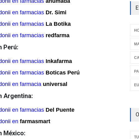
onii en farmacias
ahumada
E
onii en farmacias
Dr. Simi
onii en farmacias
La Botika
HO
onii en farmacias
redfarma
M
n Perú:
C
onii en farmacias
Inkafarma
PA
onii en farmacias
Boticas Perú
onii en farmacia
universal
E
n Argentina:
onii en farmacias
Del Puente
O
donii en
farmasmart
n México:
TU