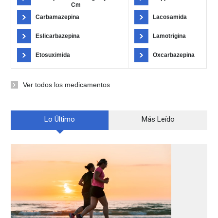
Cm
Carbamazepina
Lacosamida
Eslicarbazepina
Lamotrigina
Etosuximida
Oxcarbazepina
Ver todos los medicamentos
Lo Último
Más Leído