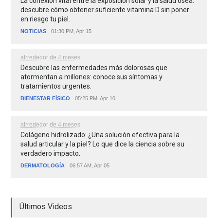
La conexión vital entre la exposición solar y la salud ósea:
descubre cómo obtener suficiente vitamina D sin poner
en riesgo tu piel.
NOTICIAS
01:30 PM, Apr 15
alrrededor de 4 meses
Descubre las enfermedades más dolorosas que
atormentan a millones: conoce sus síntomas y
tratamientos urgentes.
BIENESTAR FÍSICO
05:25 PM, Apr 10
alrrededor de 4 meses
Colágeno hidrolizado: ¿Una solución efectiva para la
salud articular y la piel? Lo que dice la ciencia sobre su
verdadero impacto.
DERMATOLOGÍA
06:57 AM, Apr 05
Últimos Videos