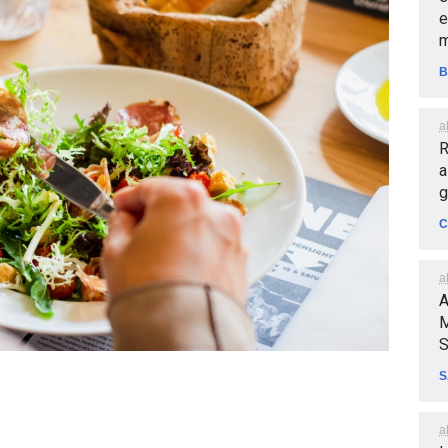
e
m
B
a
R
a
g
C
a
A
M
S
S
a