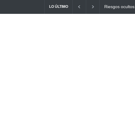
tos: ¿Cómo el consumo de alimentos quemados puede
Ayuno Digita
LO ÚLTIMO