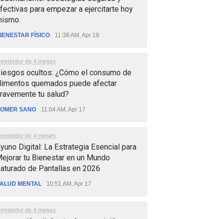
fectivas para empezar a ejercitarte hoy
ismo.
IENESTAR FÍSICO
11:38 AM, Apr 19
lrrededor de 4 meses
iesgos ocultos: ¿Cómo el consumo de
limentos quemados puede afectar
ravemente tu salud?
OMER SANO
11:04 AM, Apr 17
lrrededor de 4 meses
yuno Digital: La Estrategia Esencial para
ejorar tu Bienestar en un Mundo
aturado de Pantallas en 2026
ALUD MENTAL
10:51 AM, Apr 17
lrrededor de 4 meses