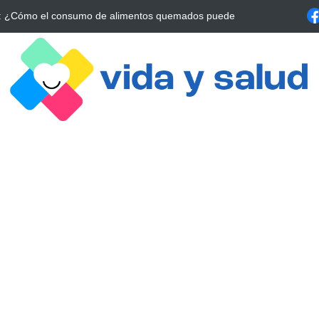
l: La Estrategia Esencial para Mejorar tu Bienestar
La conexión vital 
alrrededor de 4 meses