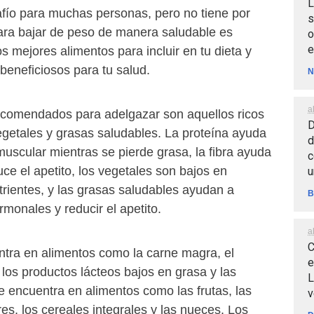
L
fío para muchas personas, pero no tiene por
s
para bajar de peso de manera saludable es
o
e
s mejores alimentos para incluir en tu dieta y
 beneficiosos para tu salud.
N
a
ecomendados para adelgazar son aquellos ricos
D
vegetales y grasas saludables. La proteína ayuda
d
uscular mientras se pierde grasa, la fibra ayuda
c
uce el apetito, los vegetales son bajos en
u
utrientes, y las grasas saludables ayudan a
B
rmonales y reducir el apetito.
a
C
ntra en alimentos como la carne magra, el
e
los productos lácteos bajos en grasa y las
L
e encuentra en alimentos como las frutas, las
v
es, los cereales integrales y las nueces. Los