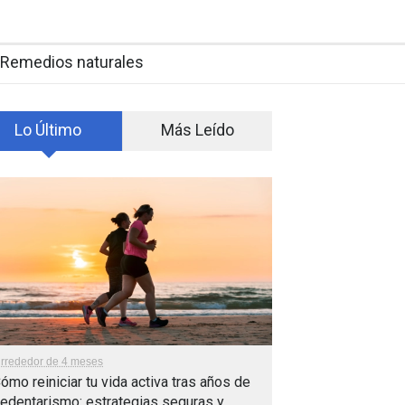
Remedios naturales
Lo Último
Más Leído
lrrededor de 4 meses
ómo reiniciar tu vida activa tras años de
edentarismo: estrategias seguras y