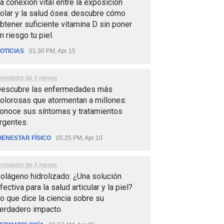
a conexión vital entre la exposición
olar y la salud ósea: descubre cómo
btener suficiente vitamina D sin poner
n riesgo tu piel.
OTICIAS
01:30 PM, Apr 15
lrrededor de 4 meses
escubre las enfermedades más
olorosas que atormentan a millones:
onoce sus síntomas y tratamientos
rgentes.
IENESTAR FÍSICO
05:25 PM, Apr 10
lrrededor de 4 meses
olágeno hidrolizado: ¿Una solución
fectiva para la salud articular y la piel?
o que dice la ciencia sobre su
erdadero impacto.