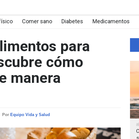
físico
Comer sano
Diabetes
Medicamentos
limentos para
escubre cómo
de manera
Por
Equipo Vida y Salud
a
C
s