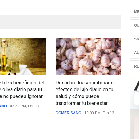
ME
QU
SA
AU
RE
eíbles beneficios del
Descubre los asombrosos
Des
 oliva diario para tu
efectos del ajo diario en tu
que 
e no puedes ignorar
salud y cómo puede
te a
transformar tu bienestar.
enf
ANO
03:32 PM, Feb 27
seg
COMER SANO
10:00 PM, Feb 13
nutr
COM