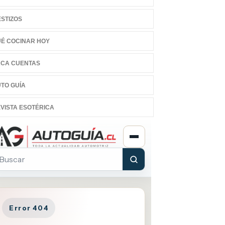
STIZOS
É COCINAR HOY
CA CUENTAS
TO GUÍA
VISTA ESOTÉRICA
cubre los 11 vegetales
Descubre las seis
transformarán tu salud y
sorprendentes fuentes de
yudarán a combatir
proteína sin carne que
ermedades crónicas
mejorarán tu salud y cuidarán
ún los expertos en
el planeta
ición.
COMER SANO
03:45 PM, Sep 29
ER SANO
11:39 PM, Nov 16