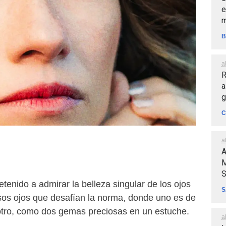
e
m
B
a
R
a
g
C
a
A
M
S
tenido a admirar la belleza singular de los ojos
S
os ojos que desafían la norma, donde uno es de
l otro, como dos gemas preciosas en un estuche.
a