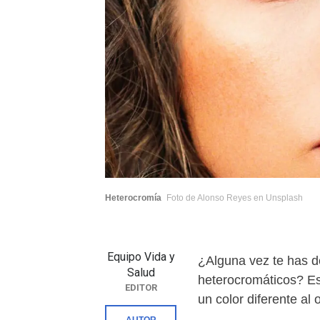
Heterocromía
Foto de Alonso Reyes en Unsplash
Equipo Vida y
¿Alguna vez te has de
Salud
heterocromáticos? Es
EDITOR
un color diferente a