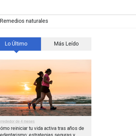
Remedios naturales
Lo Último
Más Leído
lrrededor de 4 meses
ómo reiniciar tu vida activa tras años de
edentarismo: estrategias seguras y