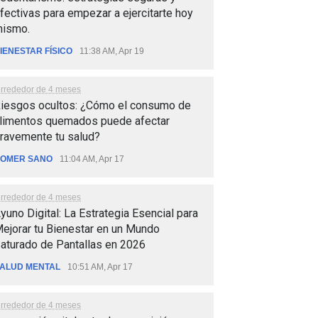
fectivas para empezar a ejercitarte hoy
ismo.
IENESTAR FÍSICO
11:38 AM, Apr 19
lrrededor de 4 meses
iesgos ocultos: ¿Cómo el consumo de
limentos quemados puede afectar
ravemente tu salud?
OMER SANO
11:04 AM, Apr 17
lrrededor de 4 meses
yuno Digital: La Estrategia Esencial para
ejorar tu Bienestar en un Mundo
aturado de Pantallas en 2026
ALUD MENTAL
10:51 AM, Apr 17
lrrededor de 4 meses