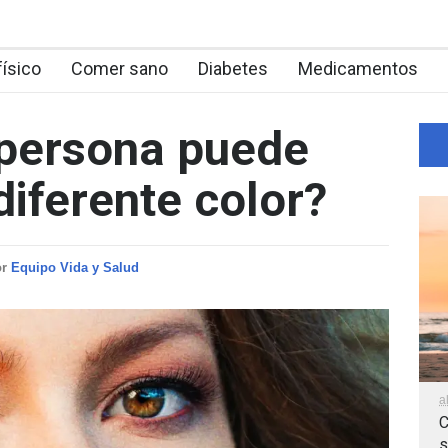
físico
Comer sano
Diabetes
Medicamentos
 persona puede
diferente color?
or
Equipo Vida y Salud
a
C
s