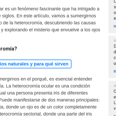
L
s
ar es un fenómeno fascinante que ha intrigado a
o
 siglos. En este artículo, vamos a sumergirnos
e
do de la heterocromía, descubriendo las causas
N
 y explorando el misterio que envuelve a los ojos
.
a
D
cromía?
d
c
u
os naturales y para qué sirven
B
mergirnos en el porqué, es esencial entender
ía. La heterocromía ocular es una condición
a
C
cual una persona presenta iris de diferentes
e
 Puede manifestarse de dos maneras principales:
L
a, donde un ojo es de un color completamente
v
eterocromía sectorial, donde una parte del iris