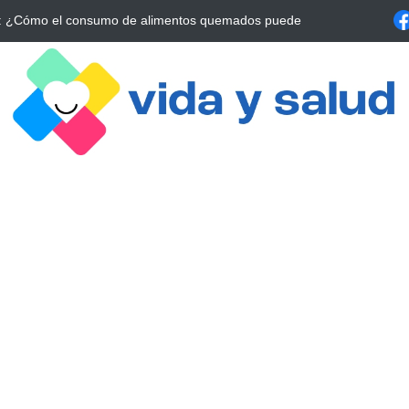
a Estrategia Esencial para Mejorar tu Bienestar
La conexión vital ent
alrrededor de 4 meses