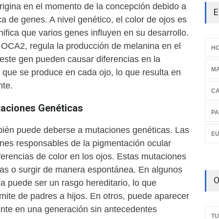
rigina en el momento de la concepción debido a
E
 de genes. A nivel genético, el color de ojos es
nifica que varios genes influyen en su desarrollo.
l OCA2, regula la producción de melanina en el
HO
e este gen pueden causar diferencias en la
M
 que se produce en cada ojo, lo que resulta en
nte.
C
taciones Genéticas
PA
bién puede deberse a mutaciones genéticas. Las
E
nes responsables de la pigmentación ocular
erencias de color en los ojos. Estas mutaciones
ias o surgir de manera espontánea. En algunos
O
a puede ser un rasgo hereditario, lo que
smite de padres a hijos. En otros, puede aparecer
nte en una generación sin antecedentes
TU