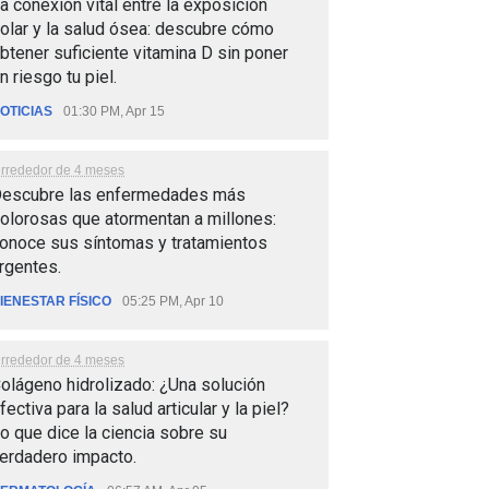
a conexión vital entre la exposición
olar y la salud ósea: descubre cómo
btener suficiente vitamina D sin poner
n riesgo tu piel.
OTICIAS
01:30 PM, Apr 15
lrrededor de 4 meses
escubre las enfermedades más
olorosas que atormentan a millones:
onoce sus síntomas y tratamientos
rgentes.
IENESTAR FÍSICO
05:25 PM, Apr 10
lrrededor de 4 meses
olágeno hidrolizado: ¿Una solución
fectiva para la salud articular y la piel?
o que dice la ciencia sobre su
erdadero impacto.