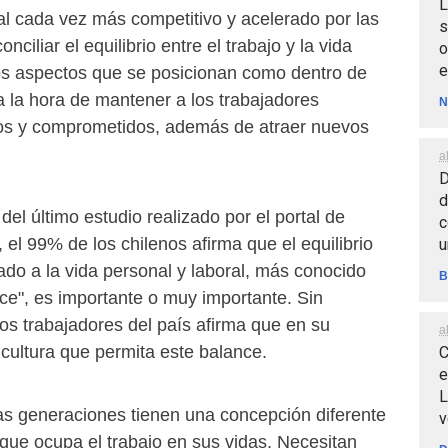
L
l cada vez más competitivo y acelerado por las
s
nciliar el equilibrio entre el trabajo y la vida
o
e
os aspectos que se posicionan como dentro de
a la hora de mantener a los trabajadores
N
vos y comprometidos, además de atraer nuevos
a
D
d
del último estudio realizado por el portal de
c
l 99% de los chilenos afirma que el equilibrio
u
ado a la vida personal y laboral, más conocido
B
ce", es importante o muy importante. Sin
os trabajadores del país afirma que en su
a
 cultura que permita este balance.
C
e
L
as generaciones tienen una concepción diferente
v
que ocupa el trabajo en sus vidas. Necesitan