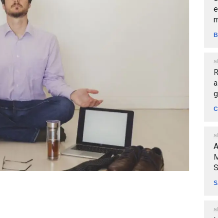
e
m
B
a
R
a
g
C
a
A
M
S
S
a