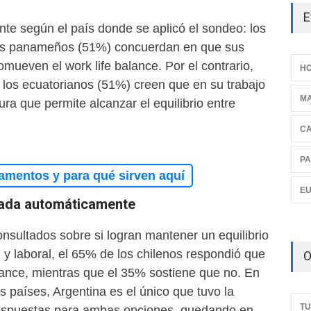
E
ente según el país donde se aplicó el sondeo: los
los panameños (51%) concuerdan en que sus
mueven el work life balance. Por el contrario,
HO
 los ecuatorianos (51%) creen que en su trabajo
M
ura que permite alcanzar el equilibrio entre
C
PA
amentos y para qué sirven aquí
E
rada automáticamente
nsultados sobre si logran mantener un equilibrio
l y laboral, el 65% de los chilenos respondió que
O
lance, mientras que el 35% sostiene que no. En
os países, Argentina es el único que tuvo la
TU
espuestas para ambas opciones, quedando en