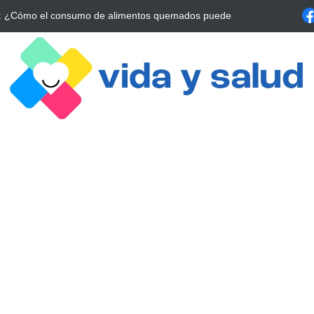
a Estrategia Esencial para Mejorar tu Bienestar
La conexión vital ent
alrrededor de 4 meses