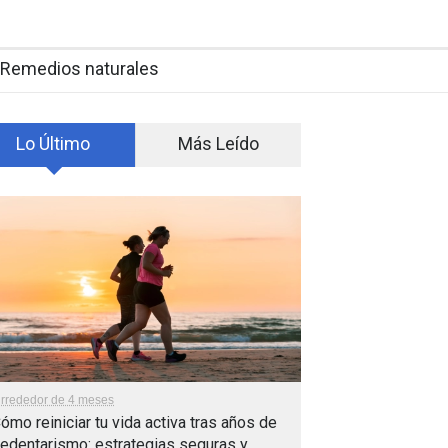
Remedios naturales
Lo Último
Más Leído
lrrededor de 4 meses
ómo reiniciar tu vida activa tras años de
edentarismo: estrategias seguras y