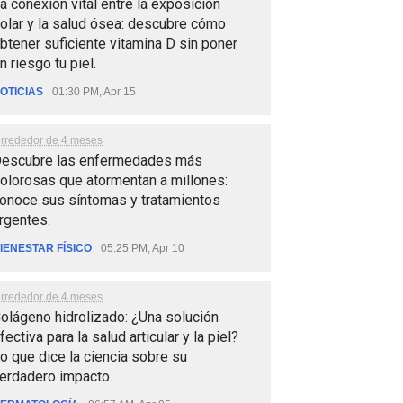
a conexión vital entre la exposición
olar y la salud ósea: descubre cómo
btener suficiente vitamina D sin poner
n riesgo tu piel.
OTICIAS
01:30 PM, Apr 15
lrrededor de 4 meses
escubre las enfermedades más
olorosas que atormentan a millones:
onoce sus síntomas y tratamientos
rgentes.
IENESTAR FÍSICO
05:25 PM, Apr 10
lrrededor de 4 meses
olágeno hidrolizado: ¿Una solución
fectiva para la salud articular y la piel?
o que dice la ciencia sobre su
erdadero impacto.