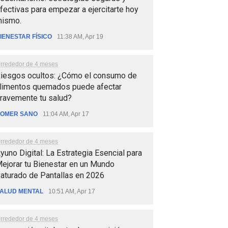
fectivas para empezar a ejercitarte hoy
ismo.
IENESTAR FÍSICO
11:38 AM, Apr 19
lrrededor de 4 meses
iesgos ocultos: ¿Cómo el consumo de
limentos quemados puede afectar
ravemente tu salud?
OMER SANO
11:04 AM, Apr 17
lrrededor de 4 meses
yuno Digital: La Estrategia Esencial para
ejorar tu Bienestar en un Mundo
aturado de Pantallas en 2026
ALUD MENTAL
10:51 AM, Apr 17
lrrededor de 4 meses