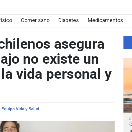
físico
Comer sano
Diabetes
Medicamentos
 chilenos asegura
ajo no existe un
la vida personal y
r
Equipo Vida y Salud
a
C
s