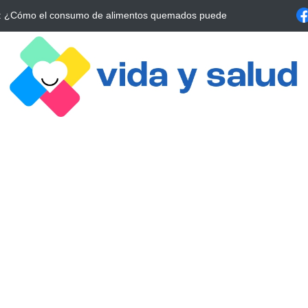
a Estrategia Esencial para Mejorar tu Bienestar
La conexión vital ent
alrrededor de 4 meses