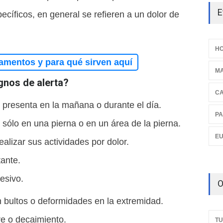
E
ecíficos, en general se refieren a un dolor de
HO
amentos y para qué sirven aquí
M
ignos de alerta?
C
 presenta en la mañana o durante el día.
PA
 sólo en una pierna o en un área de la pierna.
E
realizar sus actividades por dolor.
tante.
resivo.
O
n bultos o deformidades en la extremidad.
bre o decaimiento.
TU