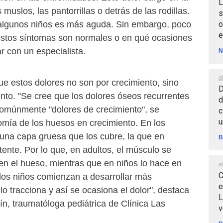
L
 muslos, las pantorrillas o detrás de las rodillas.
s
o
algunos niños es más aguda. Sin embargo, poco
e
estos síntomas son normales o en qué ocasiones
ar con un especialista.
N
a
 estos dolores no son por crecimiento, sino
D
nto. "Se cree que los dolores óseos recurrentes
d
omúnmente "dolores de crecimiento", se
c
u
omía de los huesos en crecimiento. En los
una capa gruesa que los cubre, la que en
B
stente. Por lo que, en adultos, el músculo se
en el hueso, mientras que en niños lo hace en
a
C
los niños comienzan a desarrollar más
e
lo tracciona y así se ocasiona el dolor", destaca
L
aín, traumatóloga pediátrica de Clínica Las
v