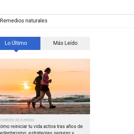
Remedios naturales
Lo Último
Más Leído
lrrededor de 4 meses
ómo reiniciar tu vida activa tras años de
edentarismo: estrategias seguras y