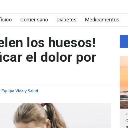
físico
Comer sano
Diabetes
Medicamentos
len los huesos!
car el dolor por
r
Equipo Vida y Salud
a
C
s