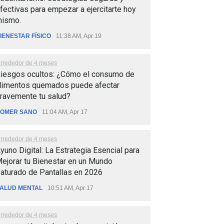
fectivas para empezar a ejercitarte hoy
ismo.
IENESTAR FÍSICO
11:38 AM, Apr 19
lrrededor de 4 meses
iesgos ocultos: ¿Cómo el consumo de
limentos quemados puede afectar
ravemente tu salud?
OMER SANO
11:04 AM, Apr 17
lrrededor de 4 meses
yuno Digital: La Estrategia Esencial para
ejorar tu Bienestar en un Mundo
aturado de Pantallas en 2026
ALUD MENTAL
10:51 AM, Apr 17
lrrededor de 4 meses