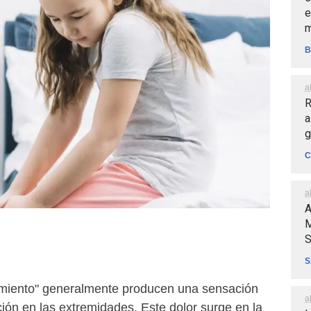
e
m
B
a
R
a
g
C
a
A
M
S
S
imiento" generalmente producen una sensación
a
ción en las extremidades. Este dolor surge en la