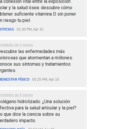
a conexión vital entre la exposición
olar y la salud ósea: descubre cómo
btener suficiente vitamina D sin poner
n riesgo tu piel.
OTICIAS
01:30 PM, Apr 15
lrrededor de 4 meses
escubre las enfermedades más
olorosas que atormentan a millones:
onoce sus síntomas y tratamientos
rgentes.
IENESTAR FÍSICO
05:25 PM, Apr 10
lrrededor de 4 meses
olágeno hidrolizado: ¿Una solución
fectiva para la salud articular y la piel?
o que dice la ciencia sobre su
erdadero impacto.