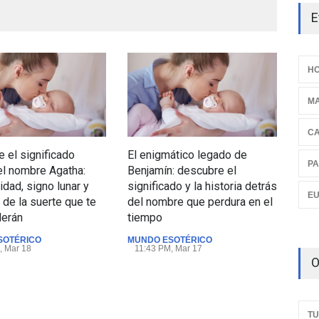
E
HO
M
C
 el significado
El enigmático legado de
Est
PA
el nombre Agatha:
Benjamín: descubre el
más
idad, signo lunar y
significado y la historia detrás
un 
E
de la suerte que te
del nombre que perdura en el
MUN
derán
tiempo
07:
SOTÉRICO
MUNDO ESOTÉRICO
, Mar 18
11:43 PM, Mar 17
O
TU