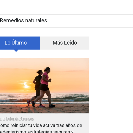
Remedios naturales
Lo Último
Más Leído
lrrededor de 4 meses
ómo reiniciar tu vida activa tras años de
edentarismo: estrategias seguras y