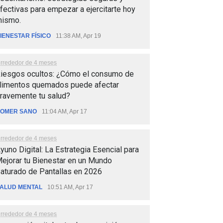
fectivas para empezar a ejercitarte hoy
ismo.
IENESTAR FÍSICO
11:38 AM, Apr 19
lrrededor de 4 meses
iesgos ocultos: ¿Cómo el consumo de
limentos quemados puede afectar
ravemente tu salud?
OMER SANO
11:04 AM, Apr 17
lrrededor de 4 meses
yuno Digital: La Estrategia Esencial para
ejorar tu Bienestar en un Mundo
aturado de Pantallas en 2026
ALUD MENTAL
10:51 AM, Apr 17
lrrededor de 4 meses