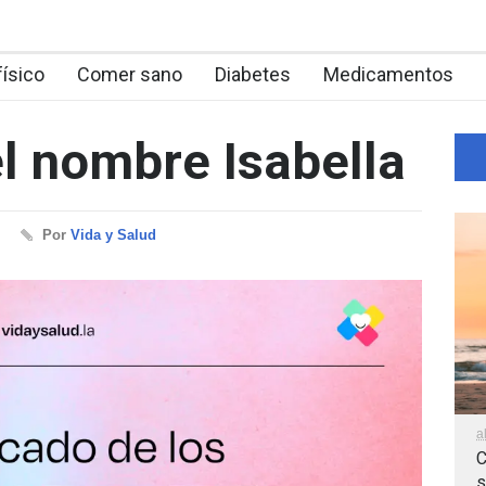
físico
Comer sano
Diabetes
Medicamentos
el nombre Isabella
Por
Vida y Salud
a
C
s