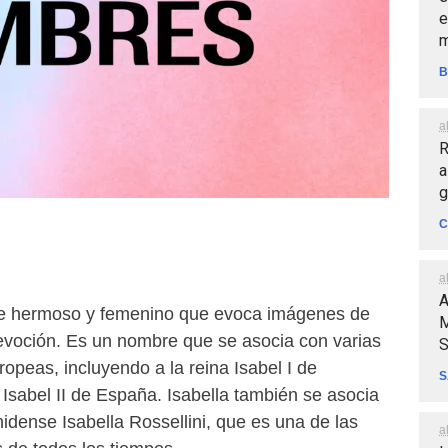
e
m
B
a
R
a
g
C
a
A
re hermoso y femenino que evoca imágenes de
M
devoción. Es un nombre que se asocia con varias
S
ropeas, incluyendo a la reina Isabel I de
S
a Isabel II de España. Isabella también se asocia
nidense Isabella Rossellini, que es una de las
a