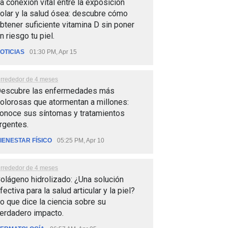
a conexión vital entre la exposición
olar y la salud ósea: descubre cómo
btener suficiente vitamina D sin poner
n riesgo tu piel.
OTICIAS
01:30 PM, Apr 15
lrrededor de 4 meses
escubre las enfermedades más
olorosas que atormentan a millones:
onoce sus síntomas y tratamientos
rgentes.
IENESTAR FÍSICO
05:25 PM, Apr 10
lrrededor de 4 meses
olágeno hidrolizado: ¿Una solución
fectiva para la salud articular y la piel?
o que dice la ciencia sobre su
erdadero impacto.