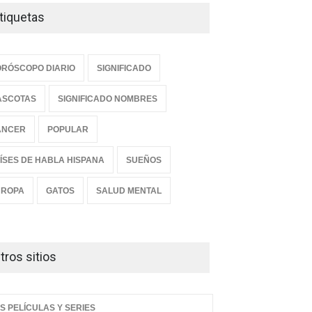
tiquetas
RÓSCOPO DIARIO
SIGNIFICADO
ASCOTAS
SIGNIFICADO NOMBRES
ANCER
POPULAR
e es el nombre de niño
Descubre el significado
ÍSES DE HABLA HISPANA
SUEÑOS
 bonito del mundo, según
profundo del nombre Samuel:
estudio
¿Qué revela sobre
UROPA
GATOS
SALUD MENTAL
personalidad, destino y
DO ESOTÉRICO
espiritualidad?
39 PM, Mar 16
MUNDO ESOTÉRICO
08:53 AM, Mar 16
tros sitios
S PELÍCULAS Y SERIES