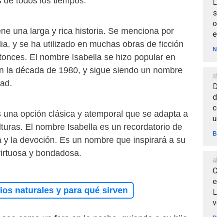
 de todos los tiempos.
L
s
o
ene una larga y rica historia. Se menciona por
e
lia, y se ha utilizado en muchas obras de ficción
N
tonces. El nombre Isabella se hizo popular en
n la década de 1980, y sigue siendo un nombre
a
dad.
D
d
c
s una opción clásica y atemporal que se adapta a
u
lturas. El nombre Isabella es un recordatorio de
B
ia y la devoción. Es un nombre que inspirará a su
virtuosa y bondadosa.
a
C
e
os naturales y para qué sirven
L
v