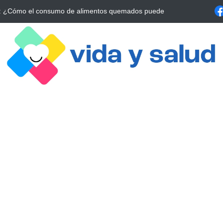
a Estrategia Esencial para Mejorar tu Bienestar
La conexión vital ent
alrrededor de 4 meses