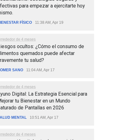
fectivas para empezar a ejercitarte hoy
ismo.
IENESTAR FÍSICO
11:38 AM, Apr 19
lrrededor de 4 meses
iesgos ocultos: ¿Cómo el consumo de
limentos quemados puede afectar
ravemente tu salud?
OMER SANO
11:04 AM, Apr 17
lrrededor de 4 meses
yuno Digital: La Estrategia Esencial para
ejorar tu Bienestar en un Mundo
aturado de Pantallas en 2026
ALUD MENTAL
10:51 AM, Apr 17
lrrededor de 4 meses