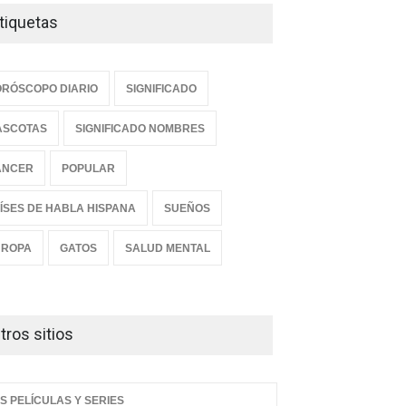
tiquetas
RÓSCOPO DIARIO
SIGNIFICADO
ASCOTAS
SIGNIFICADO NOMBRES
ANCER
POPULAR
e es el nombre de niño
Descubre el significado
 bonito del mundo, según
profundo del nombre Samuel:
ÍSES DE HABLA HISPANA
SUEÑOS
estudio
¿Qué revela sobre
personalidad, destino y
UROPA
GATOS
SALUD MENTAL
DO ESOTÉRICO
espiritualidad?
39 PM, Mar 16
MUNDO ESOTÉRICO
08:53 AM, Mar 16
tros sitios
S PELÍCULAS Y SERIES