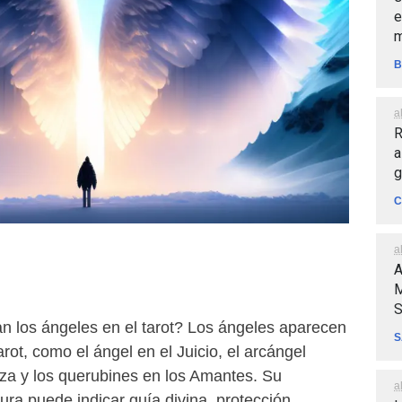
e
m
B
a
R
a
g
C
a
A
M
S
 los ángeles en el tarot? Los ángeles aparecen
S
arot, como el ángel en el Juicio, el arcángel
za y los querubines en los Amantes. Su
a
ura puede indicar guía divina, protección,