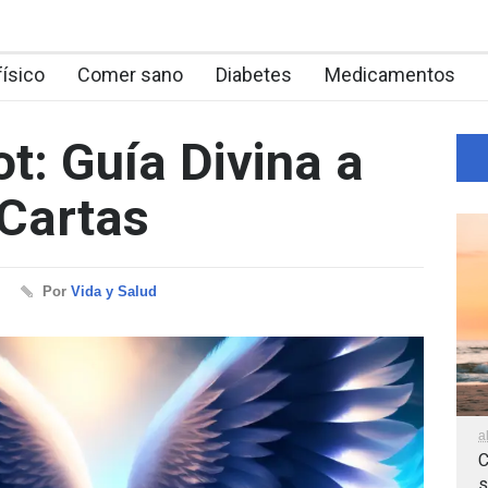
físico
Comer sano
Diabetes
Medicamentos
t: Guía Divina a
 Cartas
Por
Vida y Salud
a
C
s