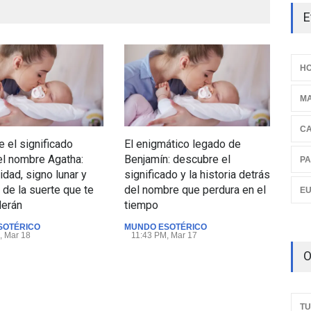
E
HO
M
C
 el significado
El enigmático legado de
Est
el nombre Agatha:
Benjamín: descubre el
más
PA
idad, signo lunar y
significado y la historia detrás
un 
de la suerte que te
del nombre que perdura en el
E
MUN
derán
tiempo
07:
SOTÉRICO
MUNDO ESOTÉRICO
, Mar 18
11:43 PM, Mar 17
O
TU