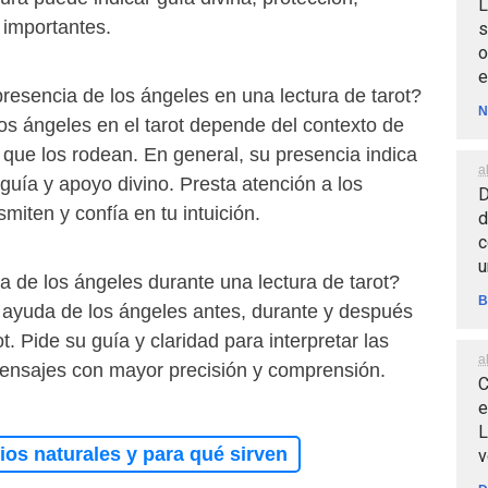
L
importantes.
s
o
e
resencia de los ángeles en una lectura de tarot?
N
los ángeles en el tarot depende del contexto de
as que los rodean. En general, su presencia indica
a
guía y apoyo divino. Presta atención a los
D
miten y confía en tu intuición.
d
c
u
a de los ángeles durante una lectura de tarot?
B
a ayuda de los ángeles antes, durante y después
t. Pide su guía y claridad para interpretar las
a
 mensajes con mayor precisión y comprensión.
C
e
L
os naturales y para qué sirven
v