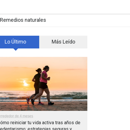
Remedios naturales
Lo Último
Más Leído
lrrededor de 4 meses
ómo reiniciar tu vida activa tras años de
edentarismo: estrategias seguras y