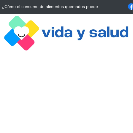
a Estrategia Esencial para Mejorar tu Bienestar
La conexión vital ent
alrrededor de 4 meses