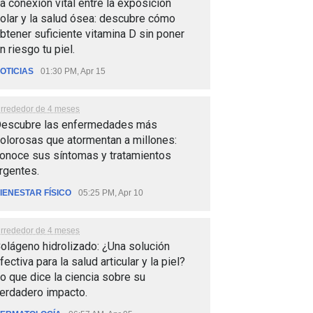
a conexión vital entre la exposición
olar y la salud ósea: descubre cómo
btener suficiente vitamina D sin poner
n riesgo tu piel.
OTICIAS
01:30 PM, Apr 15
lrrededor de 4 meses
escubre las enfermedades más
olorosas que atormentan a millones:
onoce sus síntomas y tratamientos
rgentes.
IENESTAR FÍSICO
05:25 PM, Apr 10
lrrededor de 4 meses
olágeno hidrolizado: ¿Una solución
fectiva para la salud articular y la piel?
o que dice la ciencia sobre su
erdadero impacto.