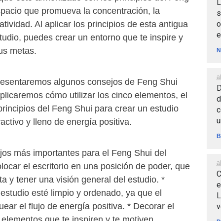
L
spacio que promueva la concentración, la
s
o
atividad. Al aplicar los principios de esta antigua
e
studio, puedes crear un entorno que te inspire y
tus metas.
N
a
 presentaremos algunos consejos de Feng Shui
D
xplicaremos cómo utilizar los cinco elementos, el
d
rincipios del Feng Shui para crear un estudio
c
u
activo y lleno de energía positiva.
B
jos más importantes para el Feng Shui del
a
olocar el escritorio en una posición de poder, que
C
ta y tener una visión general del estudio. *
e
estudio esté limpio y ordenado, ya que el
L
ar el flujo de energía positiva. * Decorar el
v
 elementos que te inspiren y te motiven.