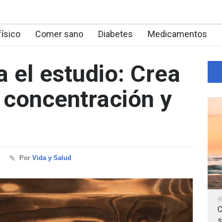
físico
Comer sano
Diabetes
Medicamentos
 el estudio: Crea
 concentración y
Por
Vida y Salud
a
C
s