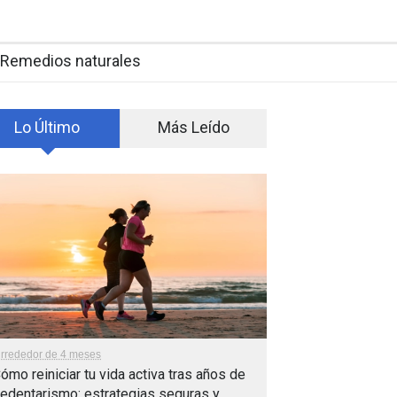
Remedios naturales
Lo Último
Más Leído
lrrededor de 4 meses
ómo reiniciar tu vida activa tras años de
edentarismo: estrategias seguras y