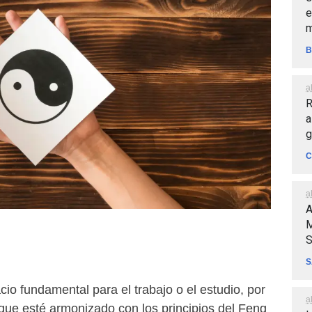
e
m
B
a
R
a
g
C
a
A
M
S
S
cio fundamental para el trabajo o el estudio, por
a
 que esté armonizado con los principios del Feng