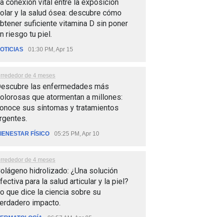
a conexión vital entre la exposición
olar y la salud ósea: descubre cómo
btener suficiente vitamina D sin poner
n riesgo tu piel.
OTICIAS
01:30 PM, Apr 15
lrrededor de 4 meses
escubre las enfermedades más
olorosas que atormentan a millones:
onoce sus síntomas y tratamientos
rgentes.
IENESTAR FÍSICO
05:25 PM, Apr 10
lrrededor de 4 meses
olágeno hidrolizado: ¿Una solución
fectiva para la salud articular y la piel?
o que dice la ciencia sobre su
erdadero impacto.