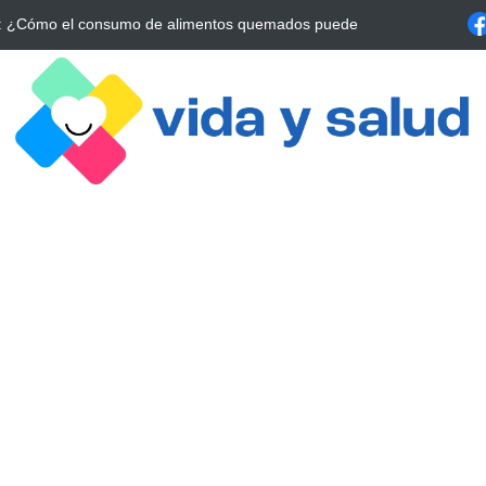
a Estrategia Esencial para Mejorar tu Bienestar
La conexión vital ent
alrrededor de 4 meses