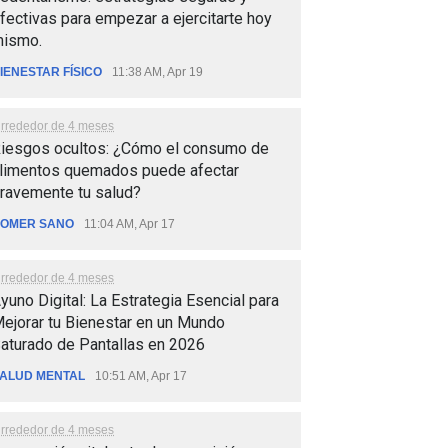
fectivas para empezar a ejercitarte hoy
ismo.
IENESTAR FÍSICO
11:38 AM, Apr 19
lrrededor de 4 meses
iesgos ocultos: ¿Cómo el consumo de
limentos quemados puede afectar
ravemente tu salud?
OMER SANO
11:04 AM, Apr 17
lrrededor de 4 meses
yuno Digital: La Estrategia Esencial para
ejorar tu Bienestar en un Mundo
aturado de Pantallas en 2026
ALUD MENTAL
10:51 AM, Apr 17
lrrededor de 4 meses