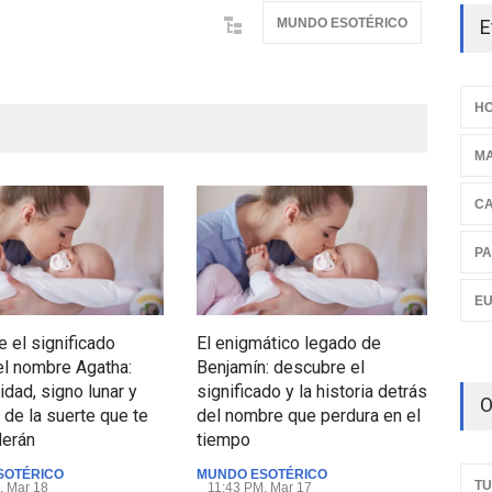
E
MUNDO ESOTÉRICO
HO
M
C
PA
E
 el significado
El enigmático legado de
Est
el nombre Agatha:
Benjamín: descubre el
más
idad, signo lunar y
significado y la historia detrás
un 
O
de la suerte que te
del nombre que perdura en el
MUN
derán
tiempo
07:
SOTÉRICO
MUNDO ESOTÉRICO
TU
, Mar 18
11:43 PM, Mar 17