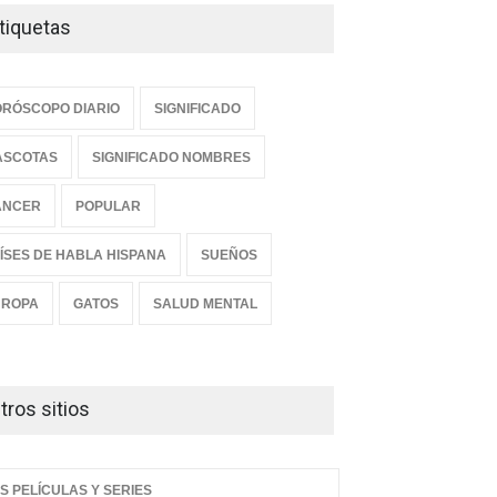
tiquetas
RÓSCOPO DIARIO
SIGNIFICADO
ASCOTAS
SIGNIFICADO NOMBRES
ANCER
POPULAR
ÍSES DE HABLA HISPANA
SUEÑOS
UROPA
GATOS
SALUD MENTAL
e es el nombre de niño
Descubre el significado
 bonito del mundo, según
profundo del nombre Samuel:
estudio
¿Qué revela sobre
tros sitios
personalidad, destino y
DO ESOTÉRICO
espiritualidad?
39 PM, Mar 16
MUNDO ESOTÉRICO
S PELÍCULAS Y SERIES
08:53 AM, Mar 16