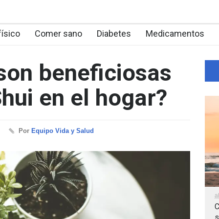
físico
Comer sano
Diabetes
Medicamentos
son beneficiosas
hui en el hogar?
Por
Equipo Vida y Salud
a
C
s