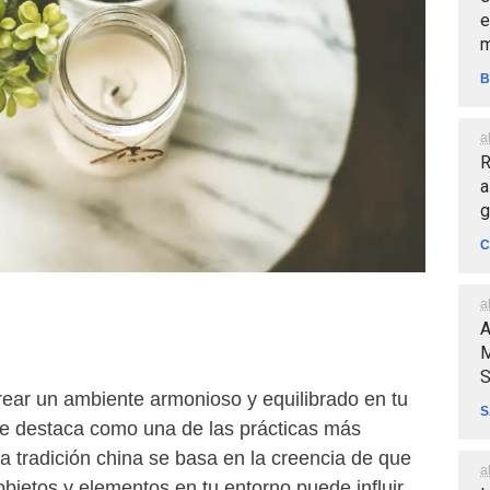
e
m
B
a
R
a
g
C
a
A
M
S
rear un ambiente armonioso y equilibrado en tu
S
se destaca como una de las prácticas más
ua tradición china se basa en la creencia de que
a
 objetos y elementos en tu entorno puede influir