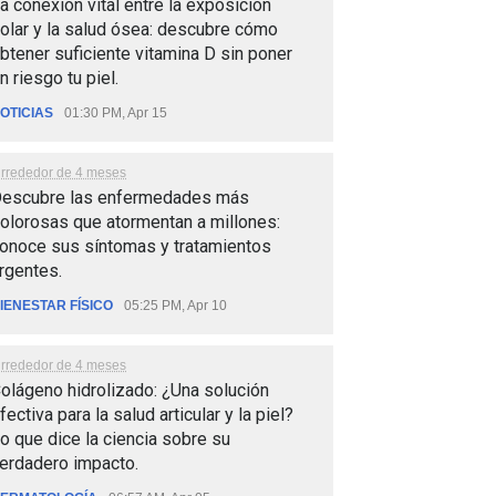
a conexión vital entre la exposición
olar y la salud ósea: descubre cómo
btener suficiente vitamina D sin poner
n riesgo tu piel.
OTICIAS
01:30 PM, Apr 15
lrrededor de 4 meses
escubre las enfermedades más
olorosas que atormentan a millones:
onoce sus síntomas y tratamientos
rgentes.
IENESTAR FÍSICO
05:25 PM, Apr 10
lrrededor de 4 meses
olágeno hidrolizado: ¿Una solución
fectiva para la salud articular y la piel?
o que dice la ciencia sobre su
erdadero impacto.