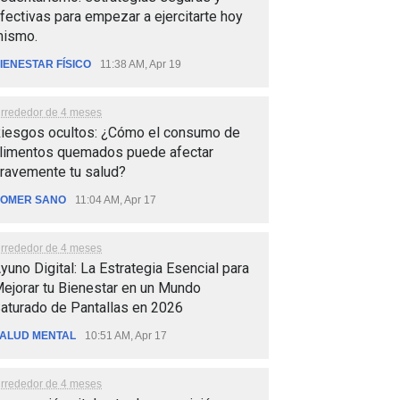
fectivas para empezar a ejercitarte hoy
ismo.
IENESTAR FÍSICO
11:38 AM, Apr 19
lrrededor de 4 meses
iesgos ocultos: ¿Cómo el consumo de
limentos quemados puede afectar
ravemente tu salud?
OMER SANO
11:04 AM, Apr 17
lrrededor de 4 meses
yuno Digital: La Estrategia Esencial para
ejorar tu Bienestar en un Mundo
aturado de Pantallas en 2026
ALUD MENTAL
10:51 AM, Apr 17
lrrededor de 4 meses