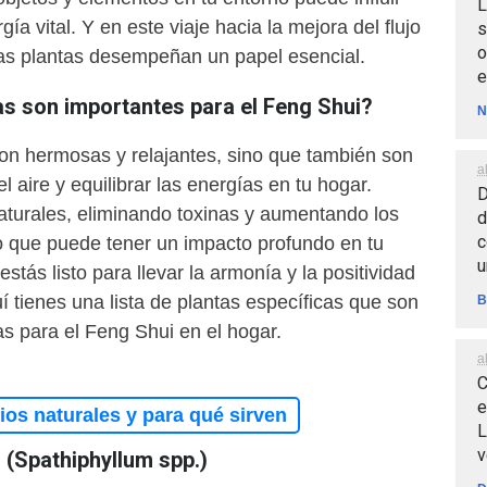
L
gía vital. Y en este viaje hacia la mejora del flujo
s
o
 las plantas desempeñan un papel esencial.
e
as son importantes para el Feng Shui?
N
son hermosas y relajantes, sino que también son
a
el aire y equilibrar las energías en tu hogar.
D
naturales, eliminando toxinas y aumentando los
d
c
lo que puede tener un impacto profundo en tu
u
 estás listo para llevar la armonía y la positividad
uí tienes una lista de plantas específicas que son
B
s para el Feng Shui en el hogar.
a
C
e
os naturales y para qué sirven
L
v
az (Spathiphyllum spp.)