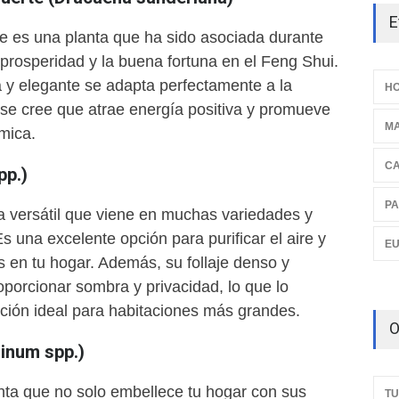
E
e es una planta que ha sido asociada durante
prosperidad y la buena fortuna en el Feng Shui.
a y elegante se adapta perfectamente a la
HO
y se cree que atrae energía positiva y promueve
M
mica.
C
pp.)
PA
ta versátil que viene en muchas variedades y
s una excelente opción para purificar el aire y
E
as en tu hogar. Además, su follaje denso y
porcionar sombra y privacidad, lo que lo
cción ideal para habitaciones más grandes.
O
inum spp.)
nta que no solo embellece tu hogar con sus
TU