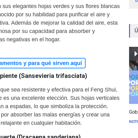
D
on sus elegantes hojas verdes y sus flores blancas
cido por su habilidad para purificar el aire y
itiva. Además de mejorar la calidad del aire, esta
Ú
mosa por su capacidad para absorber y
ías negativas en el hogar.
amentos y para qué sirven aquí
piente (Sansevieria trifasciata)
que sea resistente y efectiva para el Feng Shui,
e es una excelente elección. Sus hojas verticales
n a espadas, lo que simboliza la protección.
Gob
por absorber las malas energías y crear una
NOTI
 relajante en cualquier habitación.
Suerte (Dracaena sanderiana)