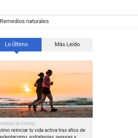
Remedios naturales
Lo Último
Más Leído
lrrededor de 4 meses
ómo reiniciar tu vida activa tras años de
edentarismo: estrategias seguras y