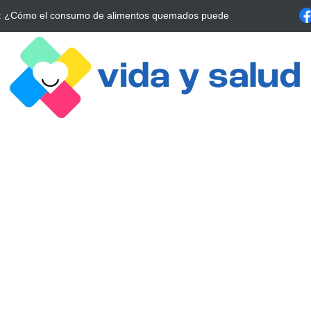
a Estrategia Esencial para Mejorar tu Bienestar
La conexión vital ent
alrrededor de 4 meses