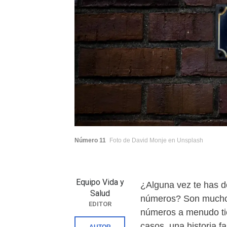
Número 11
Foto de David Monje en Unsplash
Equipo Vida y
¿Alguna vez te has de
Salud
números? Son mucho
EDITOR
números a menudo tie
casos, una historia fa