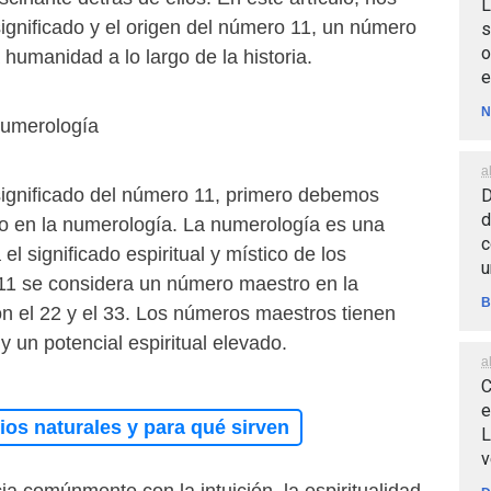
L
ignificado y el origen del número 11, un número
s
o
 humanidad a lo largo de la historia.
e
N
Numerología
a
ignificado del número 11, primero debemos
D
d
ado en la numerología. La numerología es una
c
 el significado espiritual y místico de los
u
11 se considera un número maestro en la
B
on el 22 y el 33. Los números maestros tienen
y un potencial espiritual elevado.
a
C
e
os naturales y para qué sirven
L
v