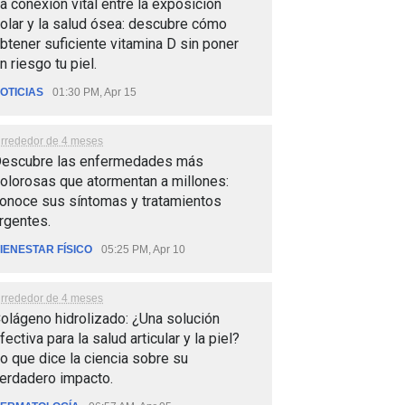
a conexión vital entre la exposición
olar y la salud ósea: descubre cómo
btener suficiente vitamina D sin poner
n riesgo tu piel.
OTICIAS
01:30 PM, Apr 15
lrrededor de 4 meses
escubre las enfermedades más
olorosas que atormentan a millones:
onoce sus síntomas y tratamientos
rgentes.
IENESTAR FÍSICO
05:25 PM, Apr 10
lrrededor de 4 meses
olágeno hidrolizado: ¿Una solución
fectiva para la salud articular y la piel?
o que dice la ciencia sobre su
erdadero impacto.