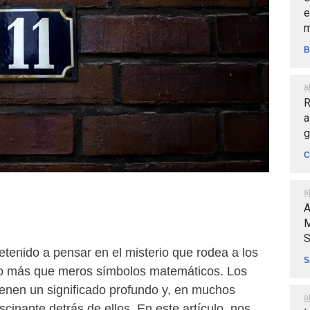
e
m
B
a
R
a
g
C
a
A
M
S
tenido a pensar en el misterio que rodea a los
S
 más que meros símbolos matemáticos. Los
nen un significado profundo y, en muchos
a
scinante detrás de ellos. En este artículo, nos