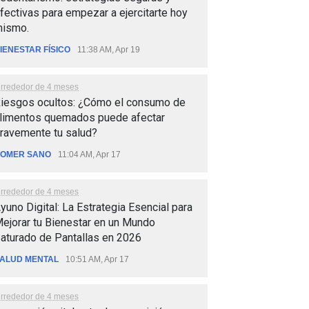
fectivas para empezar a ejercitarte hoy
ismo.
IENESTAR FÍSICO
11:38 AM, Apr 19
lrrededor de 4 meses
iesgos ocultos: ¿Cómo el consumo de
limentos quemados puede afectar
ravemente tu salud?
OMER SANO
11:04 AM, Apr 17
lrrededor de 4 meses
yuno Digital: La Estrategia Esencial para
ejorar tu Bienestar en un Mundo
aturado de Pantallas en 2026
ALUD MENTAL
10:51 AM, Apr 17
lrrededor de 4 meses