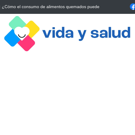
a Estrategia Esencial para Mejorar tu Bienestar
La conexión vital ent
alrrededor de 4 meses