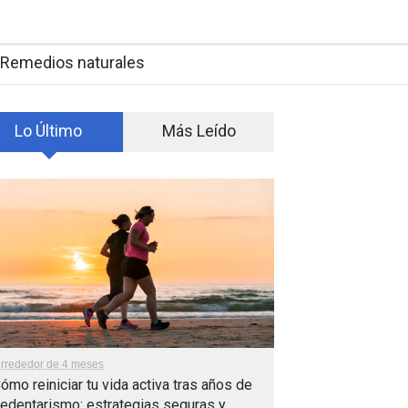
Remedios naturales
Lo Último
Más Leído
lrrededor de 4 meses
ómo reiniciar tu vida activa tras años de
edentarismo: estrategias seguras y