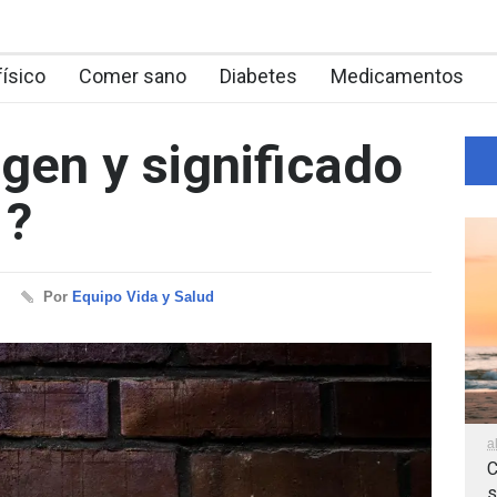
físico
Comer sano
Diabetes
Medicamentos
igen y significado
1?
Por
Equipo Vida y Salud
a
C
s