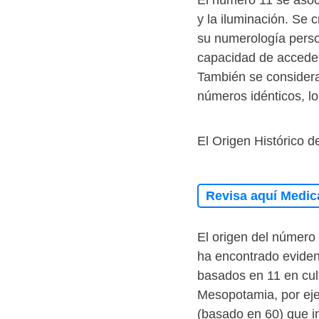
El número 11 se asoci
y la iluminación. Se 
su numerología person
capacidad de acceder
También se considera
números idénticos, l
El Origen Histórico 
Revisa aquí Medic
El origen del número 
ha encontrado evidenc
basados en 11 en cult
Mesopotamia, por eje
(basado en 60) que i