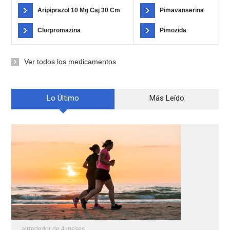
Aripiprazol 10 Mg Caj 30 Cm
Pimavanserina
Clorpromazina
Pimozida
Ver todos los medicamentos
Lo Último
Más Leído
alrrededor de 4 meses