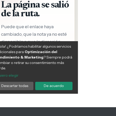
r qué mi gato me amasa?
Adiestramiento canino: La
ignificado detrás de este
clave para prevenir y
portamiento felino
solucionar el mal
comportamiento de tu perro
COTAS
08:56 PM, May 29
MASCOTAS
07:55 AM, May 29