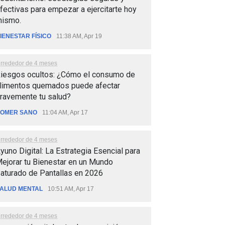
fectivas para empezar a ejercitarte hoy
ismo.
IENESTAR FÍSICO
11:38 AM, Apr 19
lrrededor de 4 meses
iesgos ocultos: ¿Cómo el consumo de
limentos quemados puede afectar
ravemente tu salud?
OMER SANO
11:04 AM, Apr 17
lrrededor de 4 meses
yuno Digital: La Estrategia Esencial para
ejorar tu Bienestar en un Mundo
aturado de Pantallas en 2026
ALUD MENTAL
10:51 AM, Apr 17
lrrededor de 4 meses