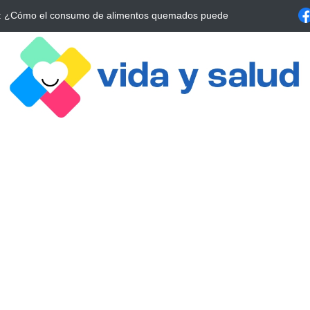
a Estrategia Esencial para Mejorar tu Bienestar
La conexión vital ent
alrrededor de 4 meses