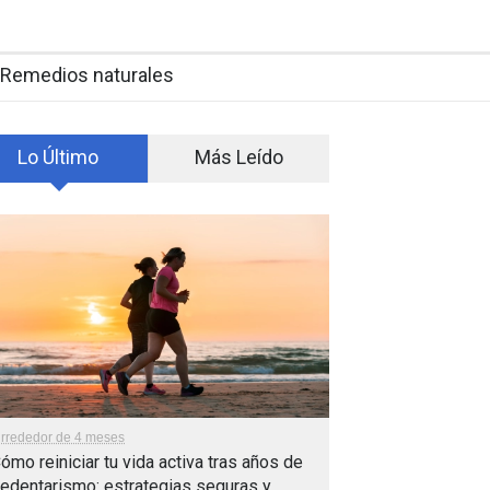
Remedios naturales
Lo Último
Más Leído
lrrededor de 4 meses
ómo reiniciar tu vida activa tras años de
edentarismo: estrategias seguras y