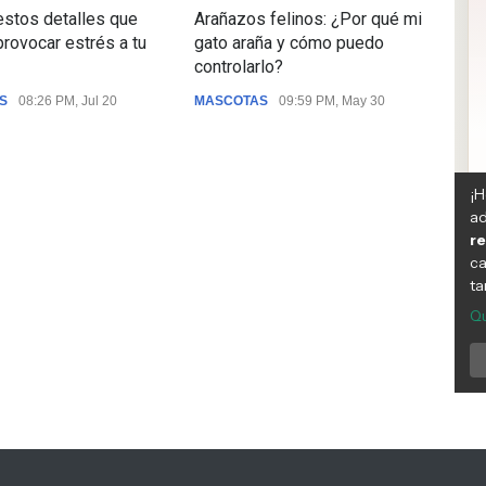
estos detalles que
Arañazos felinos: ¿Por qué mi
¿Po
provocar estrés a tu
gato araña y cómo puedo
El s
controlarlo?
com
S
08:26 PM, Jul 20
MASCOTAS
09:59 PM, May 30
MAS