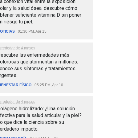
a conexión vital entre la exposición
olar y la salud ósea: descubre cómo
btener suficiente vitamina D sin poner
n riesgo tu piel.
OTICIAS
01:30 PM, Apr 15
lrrededor de 4 meses
escubre las enfermedades más
olorosas que atormentan a millones:
onoce sus síntomas y tratamientos
rgentes.
IENESTAR FÍSICO
05:25 PM, Apr 10
lrrededor de 4 meses
olágeno hidrolizado: ¿Una solución
fectiva para la salud articular y la piel?
o que dice la ciencia sobre su
erdadero impacto.