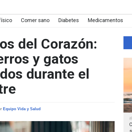
físico
Comer sano
Diabetes
Medicamentos
os del Corazón:
rros y gatos
dos durante el
tre
or
Equipo Vida y Salud
a
C
s