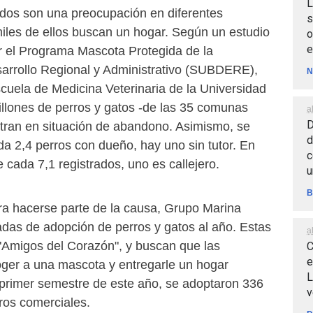
L
dos son una preocupación en diferentes
s
miles de ellos buscan un hogar. Según un estudio
o
e
r el Programa Mascota Protegida de la
arrollo Regional y Administrativo (SUBDERE),
N
cuela de Medicina Veterinaria de la Universidad
illones de perros y gatos -de las 35 comunas
a
D
ran en situación de abandono. Asimismo, se
d
a 2,4 perros con dueño, hay uno sin tutor. En
c
e cada 7,1 registrados, uno es callejero.
u
B
ara hacerse parte de la causa, Grupo Marina
nadas de adopción de perros y gatos al año. Estas
a
 "Amigos del Corazón", y buscan que las
C
e
ger a una mascota y entregarle un hogar
L
l primer semestre de este año, se adoptaron 336
v
ros comerciales.