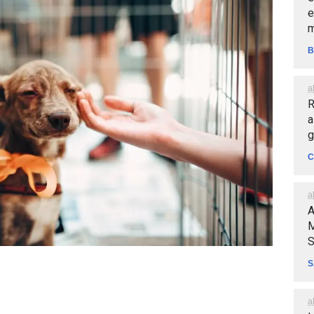
e
m
B
a
R
a
g
C
a
A
M
S
S
a