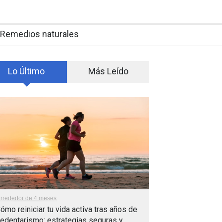
Remedios naturales
Lo Último
Más Leído
lrrededor de 4 meses
ómo reiniciar tu vida activa tras años de
edentarismo: estrategias seguras y