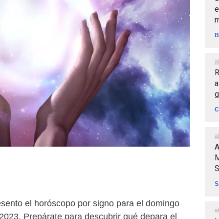
e
m
B
a
R
a
g
C
a
A
M
S
S
resento el horóscopo por signo para el domingo
a
2023. Prepárate para descubrir qué depara el