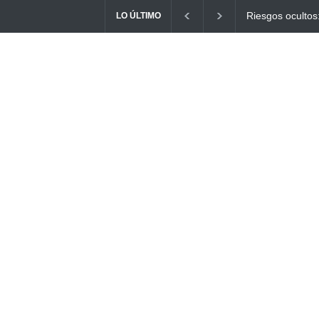
s: ¿Cómo el consumo de alimentos quemados puede
Ayuno Digital: 
LO ÚLTIMO