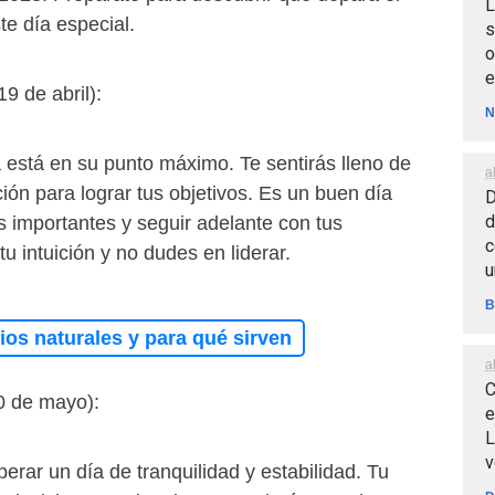
L
ste día especial.
s
o
e
19 de abril):
N
a está en su punto máximo. Te sentirás lleno de
a
ción para lograr tus objetivos. Es un buen día
D
d
s importantes y seguir adelante con tus
c
tu intuición y no dudes en liderar.
u
B
os naturales y para qué sirven
a
C
20 de mayo):
e
L
v
rar un día de tranquilidad y estabilidad. Tu