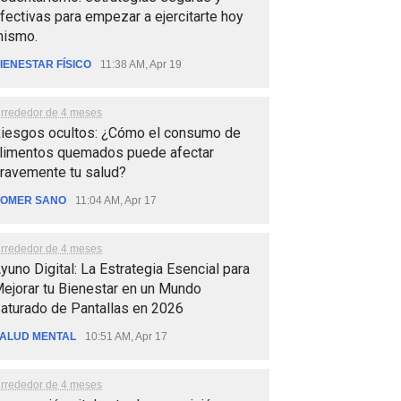
fectivas para empezar a ejercitarte hoy
ismo.
IENESTAR FÍSICO
11:38 AM, Apr 19
lrrededor de 4 meses
iesgos ocultos: ¿Cómo el consumo de
limentos quemados puede afectar
ravemente tu salud?
OMER SANO
11:04 AM, Apr 17
lrrededor de 4 meses
yuno Digital: La Estrategia Esencial para
ejorar tu Bienestar en un Mundo
aturado de Pantallas en 2026
ALUD MENTAL
10:51 AM, Apr 17
lrrededor de 4 meses