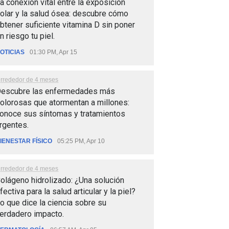
a conexión vital entre la exposición
olar y la salud ósea: descubre cómo
btener suficiente vitamina D sin poner
n riesgo tu piel.
OTICIAS
01:30 PM, Apr 15
lrrededor de 4 meses
escubre las enfermedades más
olorosas que atormentan a millones:
onoce sus síntomas y tratamientos
rgentes.
IENESTAR FÍSICO
05:25 PM, Apr 10
lrrededor de 4 meses
olágeno hidrolizado: ¿Una solución
fectiva para la salud articular y la piel?
o que dice la ciencia sobre su
erdadero impacto.