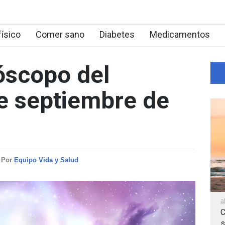
físico
Comer sano
Diabetes
Medicamentos
óscopo del
e septiembre de
Por
Equipo Vida y Salud
a
C
s