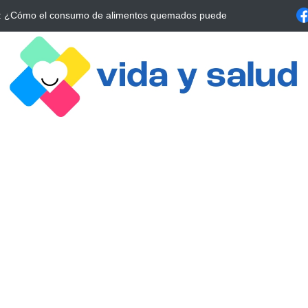
La Estrategia Esencial para Mejorar tu Bienestar
La conexión vital ent
alrrededor de 4 meses