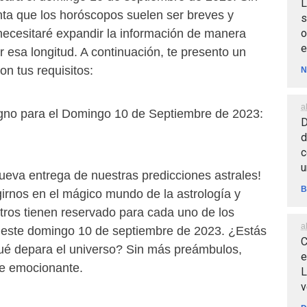
L
ta que los horóscopos suelen ser breves y
s
o
 necesitaré expandir la información de manera
e
r esa longitud. A continuación, te presento un
on tus requisitos:
N
a
gno para el Domingo 10 de Septiembre de 2023:
D
"
d
c
u
ueva entrega de nuestras predicciones astrales!
B
rnos en el mágico mundo de la astrología y
stros tienen reservado para cada uno de los
a
 este domingo 10 de septiembre de 2023. ¿Estás
C
 qué depara el universo? Sin más preámbulos,
e
e emocionante.
L
v