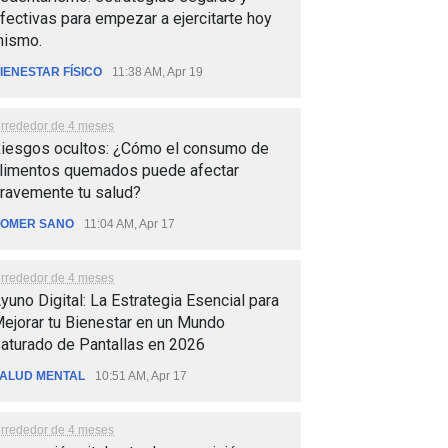
fectivas para empezar a ejercitarte hoy
ismo.
IENESTAR FÍSICO
11:38 AM, Apr 19
lrrededor de 4 meses
iesgos ocultos: ¿Cómo el consumo de
limentos quemados puede afectar
ravemente tu salud?
OMER SANO
11:04 AM, Apr 17
lrrededor de 4 meses
yuno Digital: La Estrategia Esencial para
ejorar tu Bienestar en un Mundo
aturado de Pantallas en 2026
ALUD MENTAL
10:51 AM, Apr 17
lrrededor de 4 meses