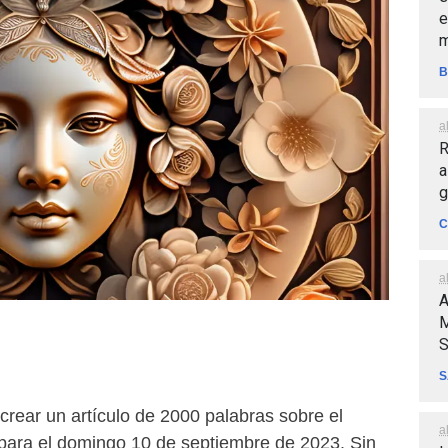
e
m
B
a
R
a
g
C
a
A
M
S
S
crear un artículo de 2000 palabras sobre el
a
para el domingo 10 de septiembre de 2023. Sin