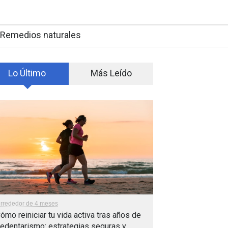
Remedios naturales
Lo Último
Más Leído
lrrededor de 4 meses
ómo reiniciar tu vida activa tras años de
edentarismo: estrategias seguras y