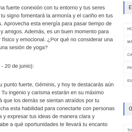
E
na fuerte conexión con tu entorno y tus seres
tu signo fomentará la armonía y el cariño en tus
s. Aprovecha esta energía para pasar tiempo de
HO
ia y amigos. Además, es un buen momento para
r físico y emocional. ¿Por qué no considerar una
M
 una sesión de yoga?
C
- 20 de junio):
PA
E
u punto fuerte, Géminis, y hoy te destacarás aún
 Tu ingenio y carisma estarán en su máximo
á que los demás se sientan atraídos por tu
O
cha esta habilidad para conectarte con personas
a y expresar tus ideas de manera clara y
abe a qué oportunidades te llevará tu encanto
TU