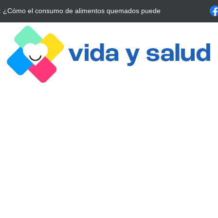
a Estrategia Esencial para Mejorar tu Bienestar
La conexión vital ent
alrrededor de 4 meses