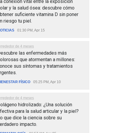
a conexión vital entre la exposición
olar y la salud ósea: descubre cómo
btener suficiente vitamina D sin poner
n riesgo tu piel.
OTICIAS
01:30 PM, Apr 15
lrrededor de 4 meses
escubre las enfermedades más
olorosas que atormentan a millones:
onoce sus síntomas y tratamientos
rgentes.
IENESTAR FÍSICO
05:25 PM, Apr 10
lrrededor de 4 meses
olágeno hidrolizado: ¿Una solución
fectiva para la salud articular y la piel?
o que dice la ciencia sobre su
erdadero impacto.