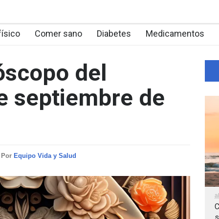
físico
Comer sano
Diabetes
Medicamentos
óscopo del
e septiembre de
Por
Equipo Vida y Salud
a
C
s