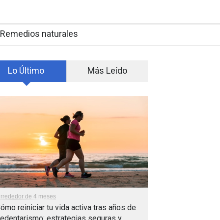
Remedios naturales
Lo Último
Más Leído
lrrededor de 4 meses
ómo reiniciar tu vida activa tras años de
edentarismo: estrategias seguras y