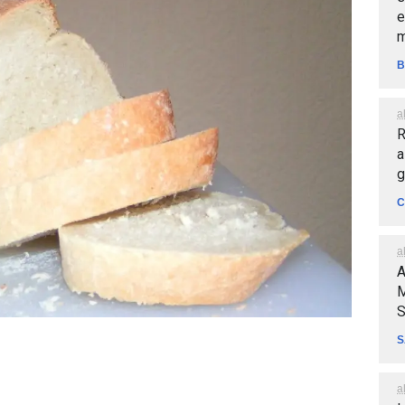
e
m
B
a
R
a
g
C
a
A
M
S
S
a