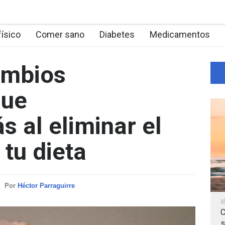
físico
Comer sano
Diabetes
Medicamentos
ambios
que
 al eliminar el
tu dieta
Por
Héctor Parraguirre
a
C
s