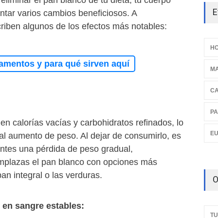
liminar el pan blanco de tu dieta, tu cuerpo
E
tar varios cambios beneficiosos. A
criben algunos de los efectos más notables:
HO
amentos y para qué sirven aquí
M
C
PA
 en calorías vacías y carbohidratos refinados, lo
E
al aumento de peso. Al dejar de consumirlo, es
ntes una pérdida de peso gradual,
mplazas el pan blanco con opciones más
an integral o las verduras.
O
r en sangre estables:
TU