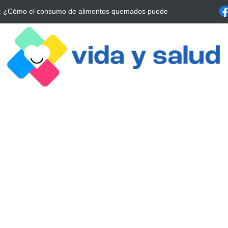
a Estrategia Esencial para Mejorar tu Bienestar
La conexión vital ent
alrrededor de 4 meses