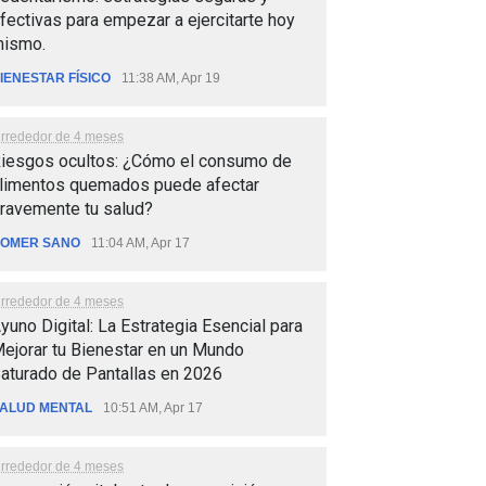
fectivas para empezar a ejercitarte hoy
ismo.
IENESTAR FÍSICO
11:38 AM, Apr 19
lrrededor de 4 meses
iesgos ocultos: ¿Cómo el consumo de
limentos quemados puede afectar
ravemente tu salud?
OMER SANO
11:04 AM, Apr 17
lrrededor de 4 meses
yuno Digital: La Estrategia Esencial para
ejorar tu Bienestar en un Mundo
aturado de Pantallas en 2026
ALUD MENTAL
10:51 AM, Apr 17
lrrededor de 4 meses