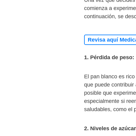
Una vez que decides e
comienza a experimen
continuación, se des
Revisa aquí Medic
1. Pérdida de peso:
El pan blanco es rico
que puede contribuir 
posible que experime
especialmente si ree
saludables, como el p
2. Niveles de azúca