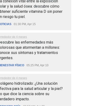
a conexión vital entre la exposición
olar y la salud ósea: descubre cómo
btener suficiente vitamina D sin poner
n riesgo tu piel.
OTICIAS
01:30 PM, Apr 15
lrrededor de 4 meses
escubre las enfermedades más
olorosas que atormentan a millones:
onoce sus síntomas y tratamientos
rgentes.
IENESTAR FÍSICO
05:25 PM, Apr 10
lrrededor de 4 meses
olágeno hidrolizado: ¿Una solución
fectiva para la salud articular y la piel?
o que dice la ciencia sobre su
erdadero impacto.