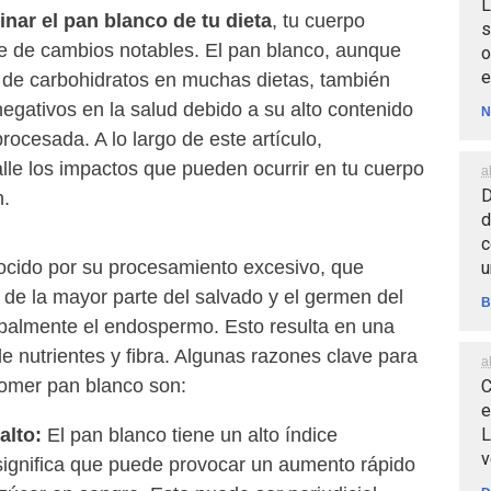
L
inar el pan blanco de tu dieta
, tu cuerpo
s
e de cambios notables. El pan blanco, aunque
o
e
de carbohidratos en muchas dietas, también
egativos en la salud debido a su alto contenido
N
rocesada. A lo largo de este artículo,
lle los impactos que pueden ocurrir en tu cuerpo
a
D
n.
d
c
ocido por su procesamiento excesivo, que
u
n de la mayor parte del salvado y el germen del
B
ipalmente el endospermo. Esto resulta en una
 de nutrientes y fibra. Algunas razones clave para
a
comer pan blanco son:
C
e
L
alto:
El pan blanco tiene un alto índice
v
significa que puede provocar un aumento rápido