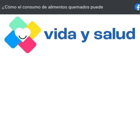
a Estrategia Esencial para Mejorar tu Bienestar
La conexión vital ent
alrrededor de 4 meses