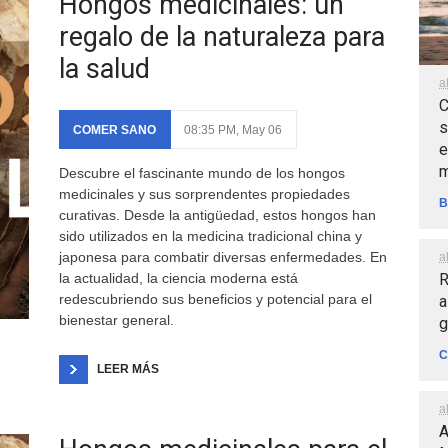
Hongos medicinales: un
regalo de la naturaleza para
la salud
a
C
s
COMER SANO
08:35 PM, May 06
e
m
Descubre el fascinante mundo de los hongos
medicinales y sus sorprendentes propiedades
B
curativas. Desde la antigüedad, estos hongos han
sido utilizados en la medicina tradicional china y
japonesa para combatir diversas enfermedades. En
a
R
la actualidad, la ciencia moderna está
redescubriendo sus beneficios y potencial para el
a
bienestar general.
g
C
LEER MÁS
a
A