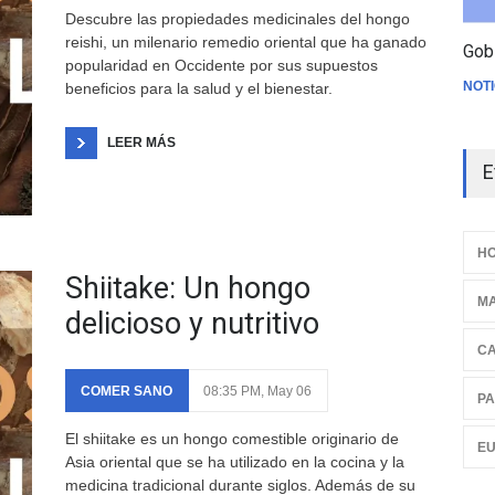
Descubre las propiedades medicinales del hongo
reishi, un milenario remedio oriental que ha ganado
Gob
popularidad en Occidente por sus supuestos
NOTI
beneficios para la salud y el bienestar.
LEER MÁS
E
HO
Shiitake: Un hongo
M
delicioso y nutritivo
C
COMER SANO
08:35 PM, May 06
PA
El shiitake es un hongo comestible originario de
E
Asia oriental que se ha utilizado en la cocina y la
medicina tradicional durante siglos. Además de su