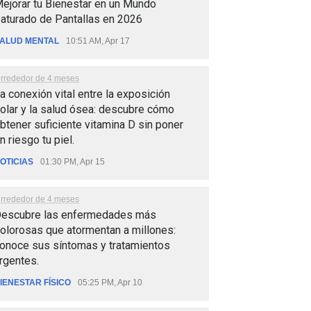
ejorar tu Bienestar en un Mundo
aturado de Pantallas en 2026
ALUD MENTAL
10:51 AM, Apr 17
lrrededor de 4 meses
a conexión vital entre la exposición
olar y la salud ósea: descubre cómo
btener suficiente vitamina D sin poner
n riesgo tu piel.
OTICIAS
01:30 PM, Apr 15
lrrededor de 4 meses
escubre las enfermedades más
olorosas que atormentan a millones:
onoce sus síntomas y tratamientos
rgentes.
IENESTAR FÍSICO
05:25 PM, Apr 10