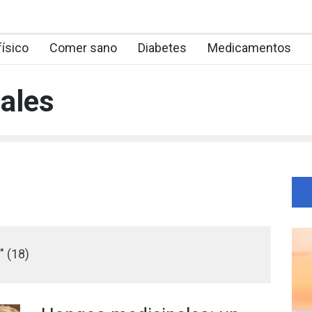
físico
Comer sano
Diabetes
Medicamentos
ales
" (18)