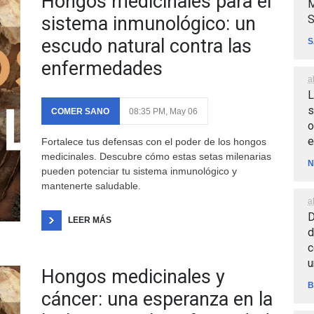
Hongos medicinales para el
M
S
sistema inmunológico: un
escudo natural contra las
S
enfermedades
a
L
s
COMER SANO
08:35 PM, May 06
o
e
Fortalece tus defensas con el poder de los hongos
medicinales. Descubre cómo estas setas milenarias
N
pueden potenciar tu sistema inmunológico y
mantenerte saludable.
a
D
LEER MÁS
d
c
u
Hongos medicinales y
B
cáncer: una esperanza en la